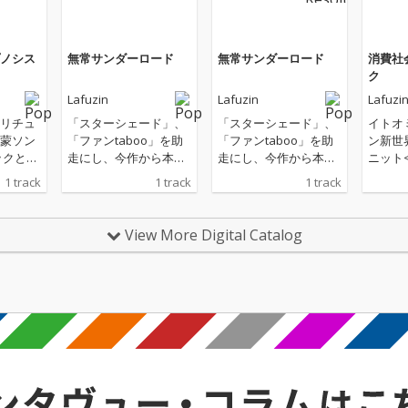
ノシス
無常サンダーロード
無常サンダーロード
消費社
ク
Lafuzin
Lafuzin
Lafuzi
リチュ
「スターシェード」、
「スターシェード」、
イトオ
蒙ソン
「ファンtaboo」を助
「ファンtaboo」を助
ン新世
ックと
走にし、今作から本格
走にし、今作から本格
ニット<
クとは、
的なイトオミカのソロ
的なイトオミカのソロ
明感の
1 track
1 track
1 track
ではな
ワークが始まる。その
ワークが始まる。その
機質な歌
うと特
第一歩として選ばれた
第一歩として選ばれた
ィポッ
ってい
楽曲が本作の「無常サ
楽曲が本作の「無常サ
ユーロ
View More Digital Catalog
能力の
ンダーロード」。まだ
ンダーロード」。まだ
スティ
れます
プロジェクトを開始す
プロジェクトを開始す
を独特
い。も
るはるか昔の2017年に
るはるか昔の2017年に
サウン
にも備
デモ制作された本作
デモ制作された本作
ップデュ
見えな
は、イトオミカ自身の
は、イトオミカ自身の
トオミ
との本
原点回帰作品とも言え
原点回帰作品とも言え
デュー
とる能
る。編曲にアマイワナ
る。編曲にアマイワナ
リース
のトラックメイク等を
のトラックメイク等を
「消費
歌におけ
手掛けるアツムワンダ
手掛けるアツムワンダ
ック」
世療法
フルを迎え、デモトラ
フルを迎え、デモトラ
ライア