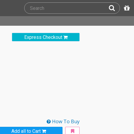
Express Checkout
How To Buy
Add all to Cart