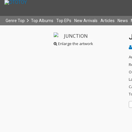
Genre Top
Top Albums
Top EPs
New Arrivals
Articles
News
Enlarge the artwork
A
R
O
L
C
T