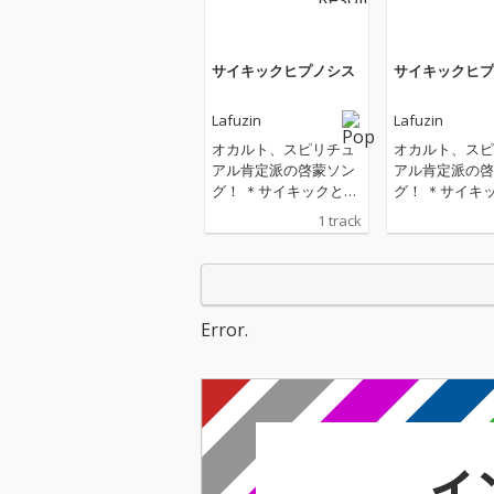
サイキックヒプノシス
サイキックヒプ
Lafuzin
Lafuzin
オカルト、スピリチュ
オカルト、スピ
アル肯定派の啓蒙ソン
アル肯定派の啓
グ！ ＊サイキックと
グ！ ＊サイキ
は？ サイキックとは、
は？ サイキッ
1 track
俗にいう超能力ではな
俗にいう超能力
い。超能力と言うと特
い。超能力と言
別な人だけが持ってい
別な人だけが持
る魔法のような能力の
る魔法のような
ように受けとられます
ように受けとら
Error.
が、そうではない。も
が、そうではな
ともとは、人間にも備
ともとは、人間
わっていた目に見えな
わっていた目に
い力で、ものごとの本
い力で、ものご
質を瞬時に感じとる能
質を瞬時に感じ
力なのだ。 ＊ヒプノシ
力なのだ。 ＊ヒプノシ
ス＝催眠 この歌におけ
ス＝催眠 この
る催眠とは、前世療法
る催眠とは、前