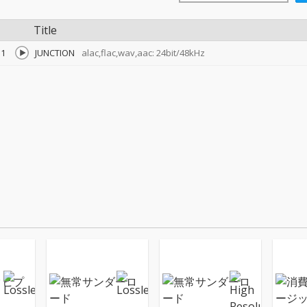
Title
1
JUNCTION
alac,flac,wav,aac: 24bit/48kHz