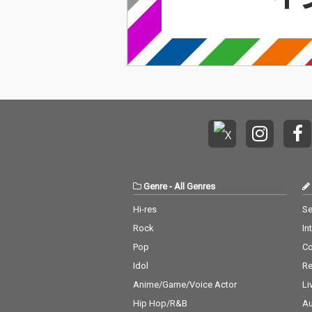
のことを指す。 ＊前世
のことを指す。 ＊前
療法の効果とは？ 自分
療法の効果とは
の前世を知ることによ
の前世を知るこ
って、今の人生で関わ
って、今の人生
りの深い人との関係の
りの深い人との
意味を知ることができ
意味を知ること
ます。 例えば親子、配
ます。 例えば親子、配
偶者、恋人、友人など
偶者、恋人、友
との前世での関係を知
との前世での関
ることによって、今回
ることによって
の人生では、より良い
の人生では、よ
関係を築くことが出来
関係を築くこと
るのです。 また、自分
るのです。 また、自分
の魂の課題というもの
の魂の課題とい
Genre
-
All Genres
を、明確にすることに
を、明確にする
よって、今回の人生で
よって、今回の
Hi-res
Se
の自分の使命を知るこ
の自分の使命を
Rock
In
とが出来ます。
とが出来ます。
Pop
C
Idol
Re
Anime/Game/Voice Actor
Li
Hip Hop/R&B
Au