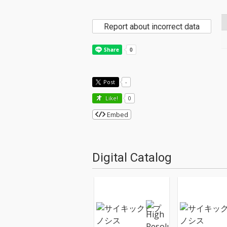
Report about incorrect data
Post
-
Like!
0
Embed
Digital Catalog