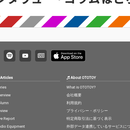
世
ックの世界観をより強
ックの世界観をより強
曲・編
？ 自分
化しパワーアップした
化しパワーアップした
デスク
とによ
作品に仕上げた。 尚、
作品に仕上げた。 尚、
ック。
で関わ
今作からよりコアな世
今作からよりコアな世
ターが
関係の
界観の追求のためイン
界観の追求のためイン
をアイ
ができ
ディーレベルDOBEATU
ディーレベルDOBEATU
のせて
から離れ個人制作に戻
から離れ個人制作に戻
メロウ
人など
った。 ー楽曲解説ー 歌
った。 ー楽曲解説ー 歌
ィと癖
係を知
詞は2017年に当時福岡
詞は2017年に当時福岡
行でル
、今回
在住のイトオミカ自身
在住のイトオミカ自身
イトオ
り良い
によって書かれた。当
によって書かれた。当
デュース
が出来
時一人暮らしで、うち
時一人暮らしで、うち
2部作
に転がり込んでいた画
に転がり込んでいた画
ド」「フ
うもの
家の卵である彼氏が、
家の卵である彼氏が、
をカッ
Articles
About OTOTOY
ことに
韓国人の友達のバイク
韓国人の友達のバイク
録。
人生で
の後ろに乗って近所を
の後ろに乗って近所を
ries
What is OTOTOY?
知るこ
走りまわっていたこと
走りまわっていたこと
terview
会社概要
を着想に書かれた半分
を着想に書かれた半分
ノンフィクション半分
ノンフィクション半分
olumn
利用規約
ノンフィクションのス
ノンフィクションのス
view
プライバシー・ポリシー
トーリー。"あなたのエ
トーリー。"あなたのエ
ンジン音は覚えている
ンジン音は覚えている
ve Report
特定商取引法に基づく表示
よ"というのは本当で、
よ"というのは本当で、
dio Equipment
外部データ連携しているサービスに
彼氏の韓国人の友達が
彼氏の韓国人の友達が