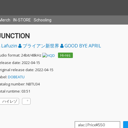
Merch
IN-STORE
Schooling
JUNCTION
Lafuzin
ブライアン新世界
GOOD BYE APRIL
udio format: 24bit/48kHz
Hi-res
elease date: 2022-04-15
riginal release date: 2022-04-15
abel:
DOBEATU
atalog number: NBTU34
otal runtime: 03:51
ハイレゾ