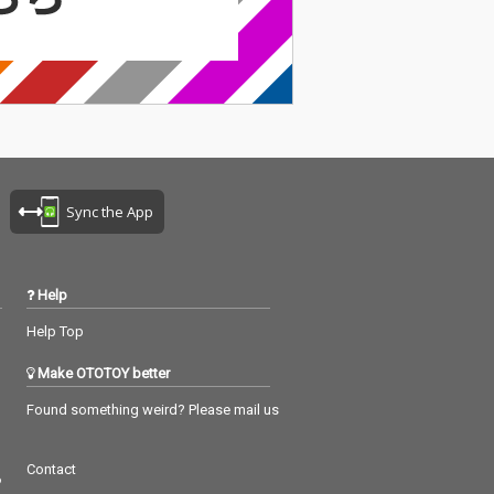
曲まで手掛けた
曲・編曲まで手掛けた
トップミュージ
デスクトップミュージ
現代のクリエイ
ック。現代のクリエイ
抱えるもやもや
ターが抱えるもやもや
ロニカルな詞を
をアイロニカルな詞を
デュエットし、
のせてデュエットし、
な泣きのメロデ
メロウな泣きのメロデ
になるコード進
ィと癖になるコード進
ープしていく。
行でループしていく。
ミカセルフプロ
イトオミカセルフプロ
Sync the App
のhyper pop
デュースのhyper pop
「スターシェー
2部作「スターシェー
ァンtaboo」
ド」「ファンtaboo」
プリングに収
をカップリングに収
Help
録。
Help Top
Make OTOTOY better
Found something weird? Please mail us
Contact
つ