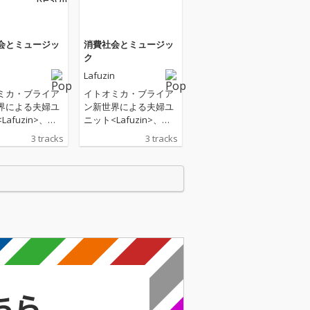
会とミュージッ
消費社会とミュージッ
ク
n
Lafuzin
ミカ・ブライア
イトオミカ・ブライア
界による夫婦ユ
ン新世界による夫婦ユ
Lafuzin>、透
ニット<Lafuzin>、透
あるピュアで無
明感のあるピュアで無
3 tracks
3 tracks
声で 80s シテ
機質な歌声で 80s シテ
プ～90s後期の
ィポップ～90s後期の
ビート、ソフィ
ユーロビート、ソフィ
・ポップ、歌謡
スティ・ポップ、歌謡
なニューレトロ
を独特なニューレトロ
ドに昇華するポ
サウンドに昇華するポ
オ。2024年イ
ップデュオ。2024年イ
カのセルフプロ
トオミカのセルフプロ
ス楽曲を連続リ
デュース楽曲を連続リ
していたが、
リースしていたが、
社会とミュージ
「消費社会とミュージ
は久しぶりにブ
ック」は久しぶりにブ
ン新世界が詞
ライアン新世界が詞