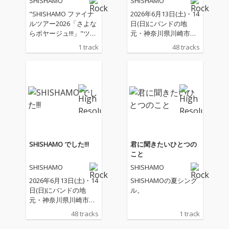
SHISHAMO
SHISHAMO
WASAKI)
"SHISHAMO ファイナ
2026年6月13日(土)・14
ルツアー2026「さよな
日(日)にバンドの地
らボヤージュ!!!」"ツア
元・神奈川県川崎市に
ー初日 02.11(水・祝) 神
ある"Uvanceとどろき
1 track
48 tracks
奈川 カルッツかわさき
スタジアム by Fujitsu
(川崎市スポーツ・文化
(等々力陸上競技場)"で
総合センター) ホール公
2日間のスタジアムワ
演より、「運命と呼ん
ンマンライブを開催
でもいいですか」のLIV
し、このライブをもっ
E音源が配信開始
て活動終了することを
発表しているSHISHAM
Oの、活動終了前の最
後となるアルバム。 S
HISHAMOのライブでG
SHISHAMO でした!!!
君に聞きたいひとつの
t.Vo 宮崎朝子が最後に
こと
必ず言うひと言「SHIS
SHISHAMO
SHISHAMO
HAMOでした!!!」をタ
イトルにした今作は、
2026年6月13日(土)・14
SHISHAMOの夏シング
ステージ上で明るく挨
日(日)にバンドの地
ル。
拶をするように、「あ
元・神奈川県川崎市に
りがとうございまし
ある"Uvanceとどろき
48 tracks
1 track
た」という感謝と「こ
スタジアム by Fujitsu
れからもよろしく」と
(等々力陸上競技場)"で