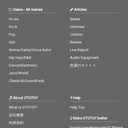
8曲が収められたボリ
ューミーな作品。
Genre
-
All Genres
Articles
Hi-res
Series
Rock
Interview
Pop
Column
Idol
Review
Anime/Game/Voice Actor
Live Report
Hip Hop/R&B
Audio Equipment
Dance/Electronic
先週のオトトイ
Jazz/World
Classical/Soundtrack
About OTOTOY
Help
What is OTOTOY?
Help Top
会社概要
Make OTOTOY better
利用規約
Found something weird? Please