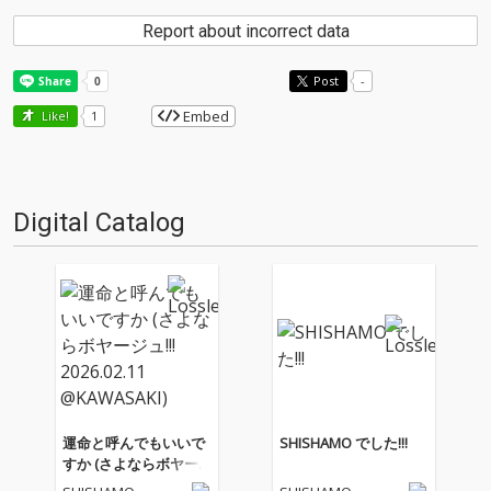
Report about incorrect data
Post
-
Embed
Like!
1
Digital Catalog
運命と呼んでもいいで
SHISHAMO でした!!!
すか (さよならボヤー
ジュ!!! 2026.02.11 @KA