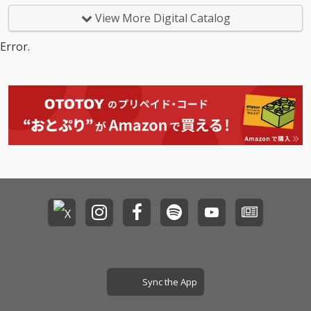
いった様々な想いが込
2日間のスタジアムワ
View More Digital Catalog
められており、「宮崎
ンマンライブを開催
盤」「松岡盤」「吉川
し、このライブをもっ
Error.
盤」と、メンバー3人
て活動終了することを
それぞれが16曲ずつセ
発表しているSHISHAM
レクトした3枚組・全4
Oの、活動終了前の最
8曲が収められたボリ
後となるアルバム。 S
ューミーな作品。
HISHAMOのライブでG
t.Vo 宮崎朝子が最後に
必ず言うひと言「SHIS
HAMOでした!!!」をタ
イトルにした今作は、
ステージ上で明るく挨
拶をするように、「あ
りがとうございまし
た」という感謝と「こ
れからもよろしく」と
いった様々な想いが込
められており、「宮崎
盤」「松岡盤」「吉川
盤」と、メンバー3人
Sync the App
それぞれが16曲ずつセ
レクトした3枚組・全4