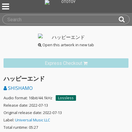
Open this artwork in new tab
Express Checkout
ハッピーエンド
SHISHAMO
Audio format: 16bit/44.1kHz
Lossless
Release date: 2022-07-13
Original release date: 2022-07-13
Label:
Universal Music LLC
Total runtime: 05:27