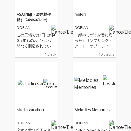
ASAI NEJI（浅井製作
midori
所）(24bit/48kHz)
DORIAN
DORIAN
この工場では1日に約4
「緑のしずくが音にな
0万本ものねじが絶え
った」サンプリング・
間なく製造されてい
アート・オブ・ティ
る。ねじは宙を舞い、
ー、新摘みドリアン待
1 track
10 tracks
整列し、完成されてい
望の3rd アルバム！
く。その過程で鳴り響
失われた時と場所を求
く無個性なリズムとビ
めて……。振り返る
ートを、東京の夜を彩
と、Dorianは何らかの
る貴公子Dorianが、煌
欠落を埋めるように、
びやかなテック・トラ
音と想像力を紡ぎ出し
ックに再構築した。都
てきたプロデューサー
市の片隅から、夜は始
なのかもしれない。ロ
まる。そのことに気づ
スジェネ世代の彼が惹
かされる、リアル・ア
きつけられたのは、幼
studio vacation
Melodies Memories
ーバン・インダストリ
少期のかすかな記憶の
アル・ポップチューン
みが残る好景気に沸く
DORIAN
DORIAN
の誕生だ。マスタリン
80年代の音楽。なかで
グは得能直也、ジャケ
も、フュージョンやブ
恋する君は総天然色。
Rollin’ Rollin’ Rollin’〜