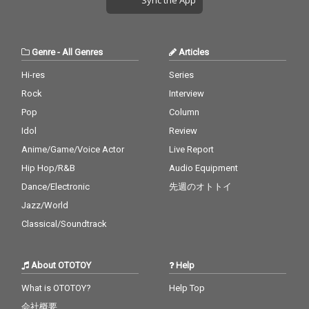
Sync the App
る既視感の高いメロデ
ィから彼を解き放ち、
新たな音の冒険へと誘
っていった。 そし
Genre
-
All Genres
Articles
て、完成したニュー・
アルバム『midori』
Hi-res
Series
は、そんなDorianの新
Rock
Interview
境地を鮮やかに映し出
す作品だ。鍵盤による
Pop
Column
メロディ・メイクをほ
Idol
Review
どよく抑制し、サンプ
Anime/Game/Voice Actor
Live Report
ルデリックな豊かな色
彩を盛り込んだ本作
Hip Hop/R&B
Audio Equipment
は、先立つサンプル・
Dance/Electronic
先週のオトトイ
フレーズから作品世界
を広げていくのではな
Jazz/World
く、彼の頭のなかに浮
Classical/Soundtrack
かび移ろってゆく音の
風景や旋律に合わせて
サンプル・ピースを探
About OTOTOY
Help
し、加工して当てはめ
ていくという恐ろしく
What is OTOTOY?
Help Top
時間と手間のかかる作
会社概要
業の末に生まれたも