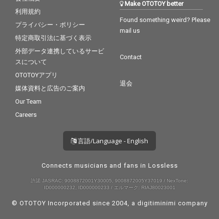
Make OTOTOY better
の。気の遠くなるよう
利用規約
なパズルに興じなが
Found something weird? Please
プライバシー・ポリシー
ら、彼が描こうと試み
mail us
たのは架空のネイチャ
特定商取引法に基づく表示
ー・トリップだ。その
外部データ連携しているサービ
ヒントを得るため、制
Contact
スについて
作の初期段階に地元静
岡で過去に訪れたこと
OTOTOYアプリ
がなかった海や山、茶
退会
媒体資料と広告のご案内
畑などを巡り、そこで
得たヒントを脳内でエ
Our Team
キゾチックなストーリ
Careers
ーや動きのあるヴィジ
ュアル・イメージへと
構築。ネイチャー指
言語/Language - English
向、南国指向のチルア
ウトなダブやダウンテ
Connects musicians and fans in Lossless
ンポ、低速のビートダ
ウン・ハウスをキャン
許諾 JASRAC: 9008872001Y30005, 9008872005Y37019 / NexTone:
バスに見立て、様々な
ID000000232, ID000000233 / エルマーク: RIAJ80023001
レコードから採ったカ
ラフルなサンプル・ピ
© OTOTOY Incorporated since 2004, a
digitiminimi
company
ースやスティール・パ