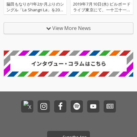
てきた彼が自宅で好ん
脇田もなりが1年2か月ぶりのシ
2019年7月10日(水) ビルボード
で聴いていたというマ
ングル「La Shangri La」を2022
ライブ東京にて、一十三十一の
ーティン・デニーやレ
年8月17日にリリースすること
ライヴ〈一十三十一~サマーブ
ス・バクスターに代表
が決定した。 プロデューサーに
リーズ2019~〉が開催された。
されるエキゾチカやチ
Dorianを迎え、ハウシーなダン
このレポートでは、21:30より行
View More News
ルアウト・ミュージッ
サブル・トラックが完成。作詞
われた2ndステージの模様をお
ク。さらにそうした音
はMagic, Drums & LoveのYURIN
届け。 『夏』をテーマに自身の
楽嗜好の変化と時を同
A
曲やカヴァー曲をセレクトした
じくして彼のプロダク
とい
ションもまた大きな変
化を遂げた。そのきっ
かけとなったのは、七
尾旅人がリスナーから
寄せられたテーマに応
え、その場で作曲、即
配信を行う「songQ」
プロジェクトだ。昨年
2月にDorianは七尾か
ら依頼を受け、1日で
リミックス「DORIAN
の終わらないDEEP DES
IRE」を完成。その際に
用いたサンプリングの
手法が鍵盤から生まれ