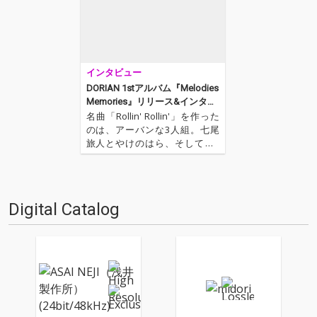
View More
インタビュー
DORIAN 1stアルバム『Melodies
Memories』リリース&インタビ
ュー
名曲「Rollin' Rollin'」を作った
のは、アーバンな3人組。七尾
旅人とやけのはら、そして第3
の男、DORIAN。七尾旅人やや
けのはらのニュー・アルバムで
の彼の活躍ぶりに触れると、
「Rollin' Rollin'」のキーマン
Digital Catalog
は、この男であったことが…