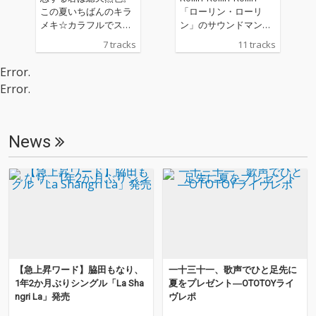
ット・デザインは、高
ギー・ディスコ、はた
この夏いちばんのキラ
「ローリン・ローリ
橋恵佑が担当。 http://i
またAORやシティ・ポ
メキ☆カラフルでスウ
ン」のサウンドマン＝
dstr.jp/jp/releases/t0
ップといった洗練の極
ィート、Mr.トロピカル
第３の男 ドリアン、待
7 tracks
11 tracks
2/
まった音楽に対する憧
ディスコのスーパーリ
望のファーストアルバ
憬をそのまま形にする
ッチなサウンドバケー
ムです！ 直前に発売さ
Error.
のではなく、一定の距
ション。共同プロデュ
れる七尾旅人、やけの
Error.
離を置き、バレアリッ
ーサーにやけのはらを
はらの各AL にもオリジ
ク、ニュー・ディスコ
迎えた新作はMr.トロピ
ナルと''ドリアンの終わ
へと変換するアプロー
カルディスコとしての
らないアーバンソウ
チは彼らしく、そし
魅力を放ちつつも、多
ル''がそれぞれ収録。七
News
て、2010年代らしいマ
くの現場で出合う様々
尾のアルバムでは「検
ナーであるように感じ
な音楽性を吸収し、見
索少年」、「どんどん
られた。 そして、前
事に進化したドリア
季節は流れて」とポッ
作『studio vacation』
ン･サウンド。
プサイドのキラーチュ
から2年。Dorianの想
ーンのトラックを手掛
像力はまた別の時間軸
ける一方、やけのはら
と場所を求めて、高く
とはキミドリのカバー
高く飛翔する。その原
「自己嫌悪」を始め、
動力となったのは、こ
大半の曲で競演する
こ数年来、クラブやラ
等、二人との繋がりは
【急上昇ワード】脇田もなり、
一十三十一、歌声でひと足先に
イヴハウスでダンス・
熱いです。
1年2か月ぶりシングル「La Sha
夏をプレゼント―OTOTOYライ
オリエンテッドなパフ
ngri La」発売
ヴレポ
ォーマンスを繰り広げ