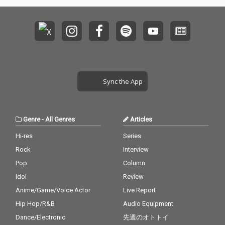
Sync the App
Genre
-
All Genres
Articles
Hi-res
Series
Rock
Interview
Pop
Column
Idol
Review
Anime/Game/Voice Actor
Live Report
Hip Hop/R&B
Audio Equipment
Dance/Electronic
先週のオトトイ