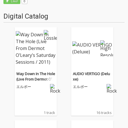
0
Like!
Digital Catalog
Way Down In The Hole
AUDIO VERTIGO (Delu
(Live From Dermot O’L
xe)
eary’s Saturday Sessi
エルボー
エルボー
ons / 2011)
1 track
16 tracks