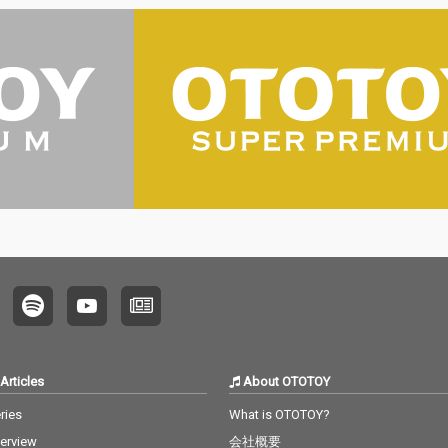
Articles
About OTOTOY
ries
What is OTOTOY?
terview
会社概要