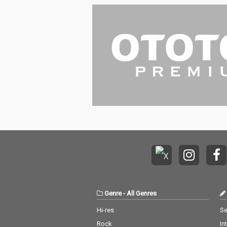
Genre
-
All Genres
Hi-res
Se
Rock
In