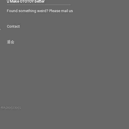
Make OTOTOY better
Found something weird? Please mail us
Contact
つ
退会
 RIAJ80023001