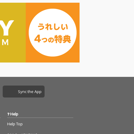
Sync the App
Help
Help Top