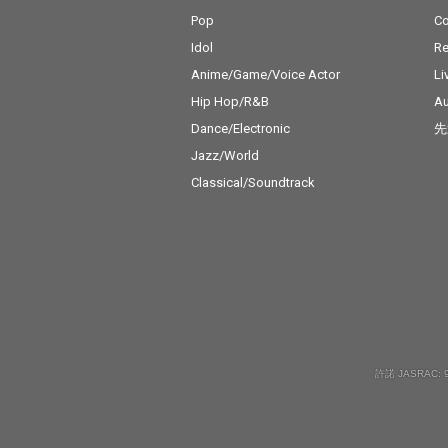
Pop
C
Idol
Re
Anime/Game/Voice Actor
Li
Hip Hop/R&B
Au
Dance/Electronic
先
Jazz/World
Classical/Soundtrack
許諾 JASRAC: 9