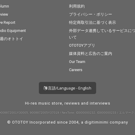
olumn
利用規約
view
プライバシー・ポリシー
ve Report
特定商取引法に基づく表示
dio Equipment
外部データ連携しているサービスに
いて
週のオトトイ
OTOTOYアプリ
媒体資料と広告のご案内
Our Team
Careers
言語/Language - English
Hi-res music store, reviews and interviews
008872001Y30005, 9008872005Y37019 / NexTone: ID000000232, ID000000233 / エルマーク:
© OTOTOY Incorporated since 2004, a
digitiminimi
company