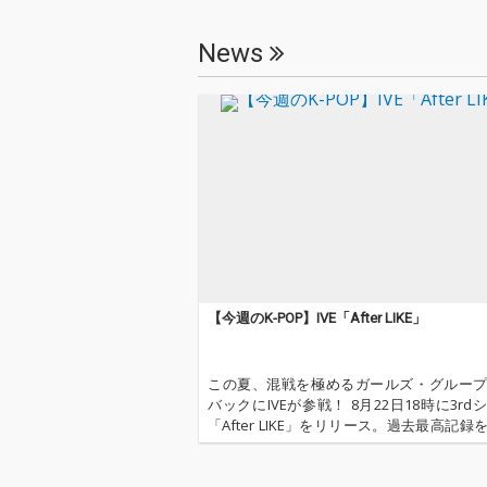
News
【今週のK-POP】IVE「After LIKE」
この夏、混戦を極めるガールズ・グルー
バックにIVEが参戦！ 8月22日18時に3rd
「After LIKE」をリリース。過去最高記録
て音楽番組出演や新たなコンテンツが続
れています。 6人組のIVEは昨年2021年12