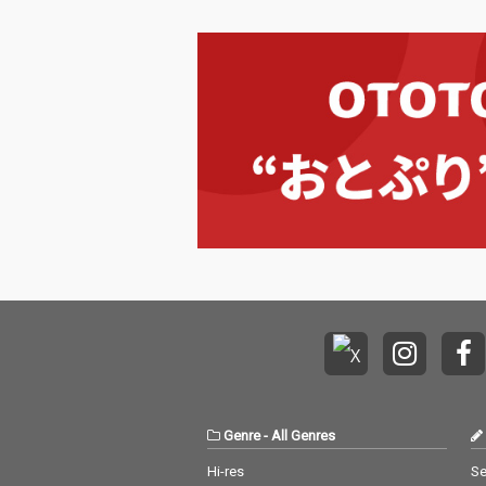
Genre
-
All Genres
Hi-res
Se