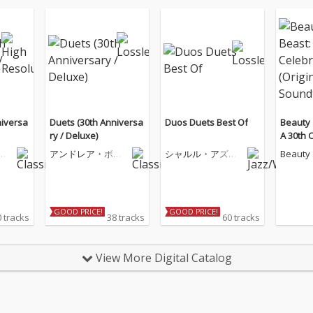
niversa
Duets (30th Anniversa
Duos Duets Best Of
Beauty 
ry / Deluxe)
A 30th 
ginal S
チ
アンドレア・ボチ
シャルル・アズナ
Beauty 
ェッリ
ヴール
A 30th C
ast
GOOD PRICE!
GOOD PRICE!
 tracks
38 tracks
60 tracks
View More Digital Catalog