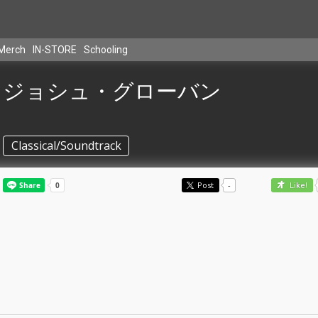
Merch
IN-STORE
Schooling
ジョシュ・グローバン
Classical/Soundtrack
Post
-
Like!