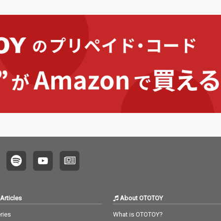
Articles
About OTOTOY
ries
What is OTOTOY?