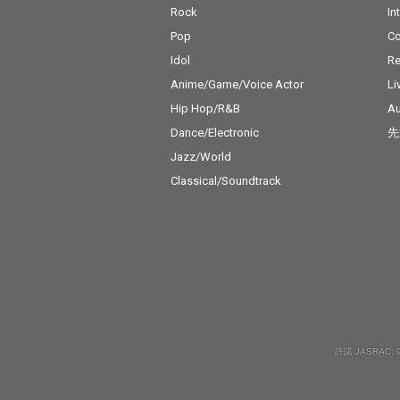
Rock
In
Pop
C
Idol
Re
Anime/Game/Voice Actor
Li
Hip Hop/R&B
Au
Dance/Electronic
先
Jazz/World
Classical/Soundtrack
許諾 JASRAC: 9