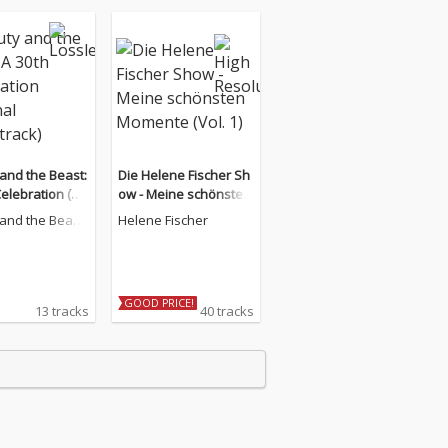
and the Beast:
Die Helene Fischer Sh
Celebration (Ori
ow - Meine schönsten
oundtrack)
Momente (Vol. 1)
and the Beast:
Helene Fischer
elebration - C
GOOD PRICE!
13 tracks
40 tracks