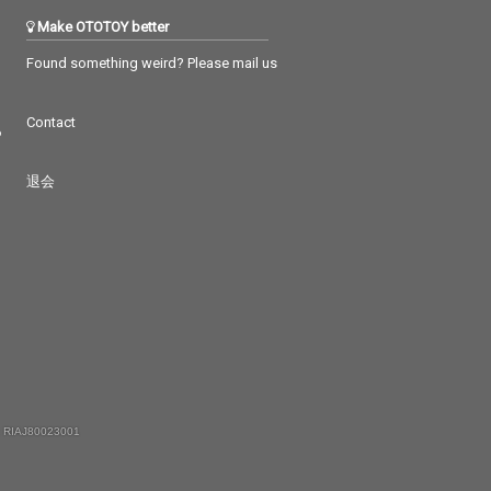
Make OTOTOY better
Found something weird? Please mail us
Contact
つ
退会
 RIAJ80023001