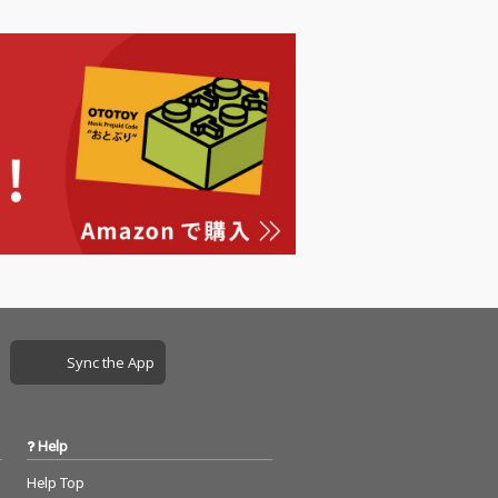
Sync the App
Help
Help Top