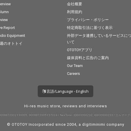
terview
会社概要
olumn
利用規約
view
プライバシー・ポリシー
ve Report
特定商取引法に基づく表示
dio Equipment
外部データ連携しているサービスに
いて
週のオトトイ
OTOTOYアプリ
媒体資料と広告のご案内
Our Team
Careers
言語/Language - English
Hi-res music store, reviews and interviews
008872001Y30005, 9008872005Y37019 / NexTone: ID000000232, ID000000233 / エルマーク:
© OTOTOY Incorporated since 2004, a
digitiminimi
company