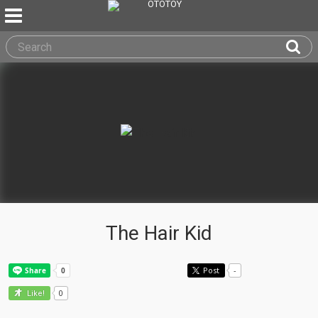
The Hair Kid
Post
-
0
Like!