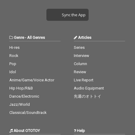
Sync the App
Genre
-
All Genres
Articles
Hi-res
Series
Rock
Interview
Pop
Column
Idol
Review
Anime/Game/Voice Actor
Live Report
Hip Hop/R&B
Audio Equipment
Dance/Electronic
先週のオトトイ
Jazz/World
Classical/Soundtrack
About OTOTOY
Help