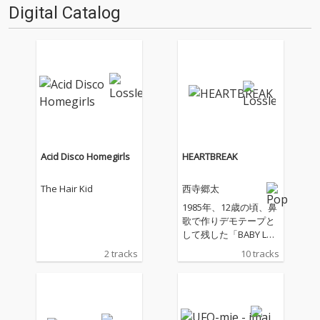
Digital Catalog
Acid Disco Homegirls
HEARTBREAK
The Hair Kid
西寺郷太
1985年、12歳の頃、鼻
歌で作りデモテープと
して残した「BABY LOV
ER」から、堀込泰行と
2 tracks
10 tracks
の初めてマンツーマン
でタッグを組んだ最新
共作曲「MUSIC BOY
S」まで40年間に渡る
ソングライティングの