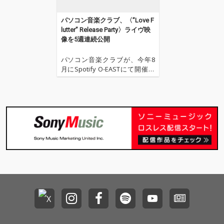
ギタリスト、ティト・
ジャクソンの埋葬のた
パソコン音楽クラブ、〈”Love F
め訪れた LA サンタモ
lutter” Release Party〉ライヴ映
ニカの海岸で、フォト
像を5週連続公開
グラファー加藤慎也に
よって撮影された。
パソコン音楽クラブが、今年8
月にSpotify O-EASTにて開催し
た〈”Love Flutter” Release Part
y〉のライヴ映像を本日2024年1
1月18日(月)から毎週月曜21:0
0、5週連続で公開する。 第1弾
は『Love Flutt