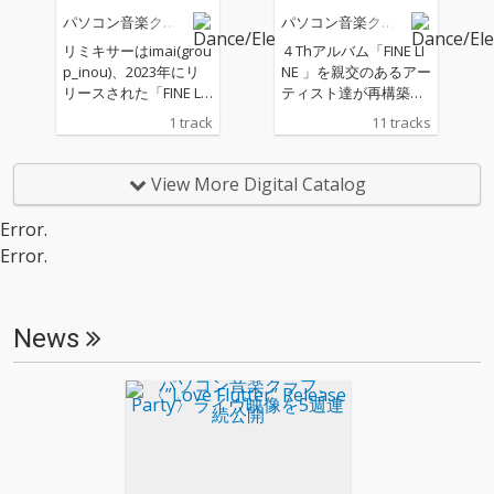
ら、あらゆる時代のポ
音楽的パートナーで近
パソコン音楽クラ
パソコン音楽クラ
ップネス、哀愁を包み
年、NewJeans（現・N
ブ
ブ
込むレトロスペクティ
JZ)のバンドマスターも
リミキサーはimai(grou
４Thアルバム「FINE LI
ヴかつ現在進行形の傑
務める大樋ゆう大（SA
p_inou)、2023年にリ
NE 」を親交のあるアー
作が誕生した。 ジャケ
NABUGUN.)をプロデュ
リースされた「FINE LI
ティスト達が再構築し
ット撮影は、ジャクソ
ーサーに迎えたマイケ
NE Remixes」に未収録
たREMIXアルバム!! ◎R
1 track
11 tracks
ンズ、ジャクソン５の
ル・ジャクソン、ザ・
作品。
EMIXアーティスト (収
ギタリスト、ティト・
ウィークエンドに連な
録順) 徳利、PARKGOL
ジャクソンの埋葬のた
るR&Bの系譜を辿る傑
F、MILK TALK、PAS TA
View More Digital Catalog
め訪れた LA サンタモ
作スムース・メロウ
STA、町田匡、AcidGel
ニカの海岸で、フォト
「Away」、宮川弾プ
ge、Telematic Vision
Error.
グラファー加藤慎也に
ロデュースによる、西
s、Guchon、TANUK
よって撮影された。
Error.
寺自身が少年期に心酔
I、Riko Iwai (LAUSBUB)
したシンプリー・レッ
ドの「HOLDING BACK
THE YEARS」などカヴ
News
ァー曲も織り交ぜなが
ら、あらゆる時代のポ
ップネス、哀愁を包み
込むレトロスペクティ
ヴかつ現在進行形の傑
作が誕生した。 ジャケ
ット撮影は、ジャクソ
ンズ、ジャクソン５の