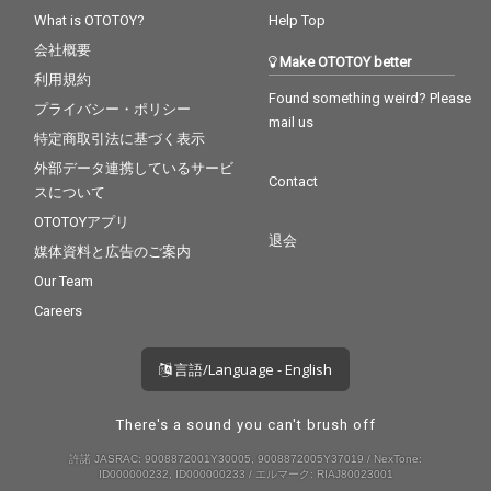
What is OTOTOY?
Help Top
会社概要
Make OTOTOY better
利用規約
Found something weird? Please
プライバシー・ポリシー
mail us
特定商取引法に基づく表示
外部データ連携しているサービ
Contact
スについて
OTOTOYアプリ
退会
媒体資料と広告のご案内
Our Team
Careers
言語/Language - English
There's a sound you can't brush off
許諾 JASRAC: 9008872001Y30005, 9008872005Y37019 / NexTone:
ID000000232, ID000000233 / エルマーク: RIAJ80023001