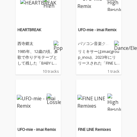
歴史を凝縮した本作。
共同プロデューサー
は、西寺の右腕的存在
として信頼が厚いギタ
リスト&エンジニアの
HEARTBREAK
UFO-mie - imai Remix
山形知也。前作からの
音楽的パートナーで近
西寺郷太
パソコン音楽クラ
年、NewJeans（現・N
ブ
JZ)のバンドマスターも
1985年、12歳の頃、鼻
リミキサーはimai(grou
務める大樋ゆう大（SA
歌で作りデモテープと
p_inou)、2023年にリ
NABUGUN.)をプロデュ
して残した「BABY LOV
リースされた「FINE LI
ーサーに迎えたマイケ
ER」から、堀込泰行と
NE Remixes」に未収録
10 tracks
1 track
ル・ジャクソン、ザ・
の初めてマンツーマン
作品。
ウィークエンドに連な
でタッグを組んだ最新
るR&Bの系譜を辿る傑
共作曲「MUSIC BOY
作スムース・メロウ
S」まで40年間に渡る
「Away」、宮川弾プ
ソングライティングの
ロデュースによる、西
歴史を凝縮した本作。
寺自身が少年期に心酔
共同プロデューサー
したシンプリー・レッ
は、西寺の右腕的存在
ドの「HOLDING BACK
として信頼が厚いギタ
THE YEARS」などカヴ
リスト&エンジニアの
UFO-mie - imai Remix
FINE LINE Remixes
ァー曲も織り交ぜなが
山形知也。前作からの