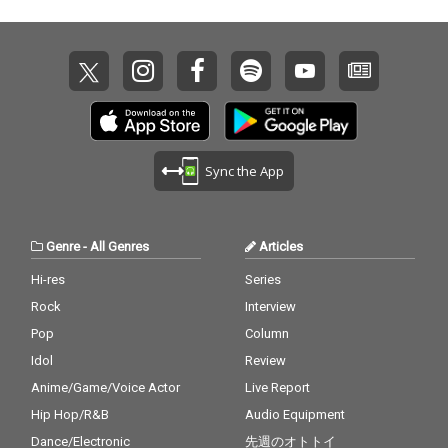
Sync the App
Genre
-
All Genres
Articles
Hi-res
Series
Rock
Interview
Pop
Column
Idol
Review
Anime/Game/Voice Actor
Live Report
Hip Hop/R&B
Audio Equipment
Dance/Electronic
先週のオトトイ