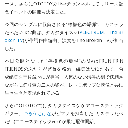
ース。さらにOTOTOYのLiveチャンネルにてリリース記
念イベントの開催も決定した。
今回のシングルに収録される“檸檬色の爆弾”、“カステラ
たべたい”の2曲は、タカタタイスケ(
PLECTRUM
、
The Br
oken TV
)が作詞作曲編曲、演奏をThe Broken TVが担当
した。
本日公開となった“檸檬色の爆弾”のMVはFRUN FRIN
FRIENDSのふたりが監督を務め、編集はなゆたあく、合
成編集を宇佐蔵べにが担当。人気のない渋谷の街で妖精さ
ながらに踊り遊ぶ二人の姿が、レトロポップな映像と共に
生き生きと表現されている。
さらにOTOTOYではタカタタイスケがアコースティック
ギター、
つるうちはな
がピアノを担当した“カステラたべ
たい(アコースティックver)”が限定配信開始。