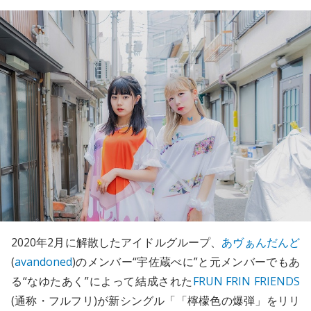
2020年2月に解散したアイドルグループ、
あヴぁんだんど
(
avandoned
)のメンバー“宇佐蔵べに”と元メンバーでもあ
る“なゆたあく”によって結成された
FRUN FRIN FRIENDS
(通称・フルフリ)が新シングル「「檸檬色の爆弾」をリリ