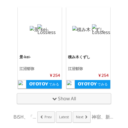
景-kei-
積み木くずし
江沼郁弥
江沼郁弥
¥ 254
¥ 254
でみる
でみる
Show All
BiSH、「#優しい...
神宿、新曲「ボクハプ...
Prev
Latest
Next