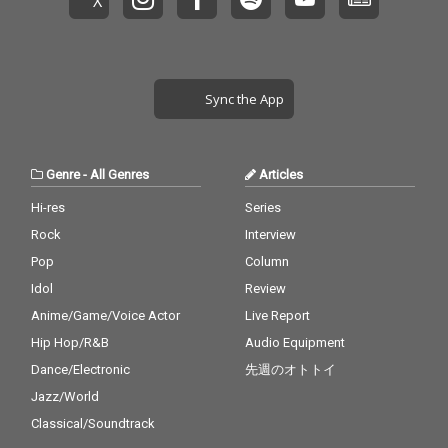
Sync the App
Genre
-
All Genres
Articles
Hi-res
Series
Rock
Interview
Pop
Column
Idol
Review
Anime/Game/Voice Actor
Live Report
Hip Hop/R&B
Audio Equipment
Dance/Electronic
先週のオトトイ
Jazz/World
Classical/Soundtrack