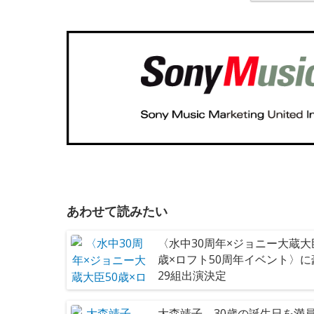
あわせて読みたい
〈水中30周年×ジョニー大蔵大
歳×ロフト50周年イベント〉に
29組出演決定
大森靖子、30歳の誕生日を満