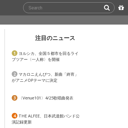
注目のニュース
1
ヨルシカ、全国５都市を回るライ
ブツアー〈一人称〉を開催
2
マカロニえんぴつ、新曲「終宵」
がアニメOPテーマに決定
3
〈Venue101〉4/25歌唱曲発表
4
THE ALFEE、日本武道館バンド公
演記録更新