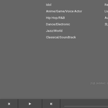
Idol
Re
Anime/Game/Voice Actor
Li
Hip Hop/R&B
Au
Dance/Electronic
先
Jazz/World
Classical/Soundtrack
許諾 JASRAC: 9