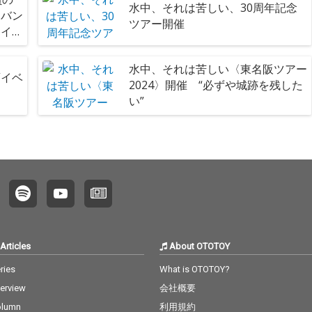
水中、それは苦しい、30周年記念
たバン
ツアー開催
ライ
水中、それは苦しい〈東名阪ツアー
イベ
2024〉開催 “必ずや城跡を残した
い”
Articles
About OTOTOY
ries
What is OTOTOY?
terview
会社概要
olumn
利用規約