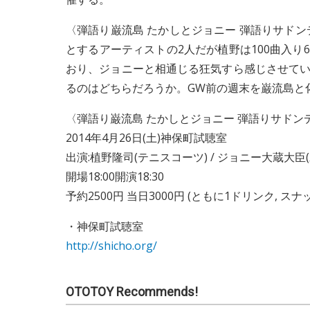
〈弾語り巌流島 たかしとジョニー 弾語りサド
とするアーティストの2人だが植野は100曲入り
おり、ジョニーと相通じる狂気すら感じさせてい
るのはどちらだろうか。GW前の週末を巌流島と
〈弾語り巌流島 たかしとジョニー 弾語りサドン
2014年4月26日(土)
神保町試聴室
出演:植野隆司(テニスコーツ) / ジョニー大蔵大臣
開場18:00開演18:30
予約2500円 当日3000円 (ともに1ドリンク, スナ
・神保町試聴室
http://shicho.org/
OTOTOY Recommends!