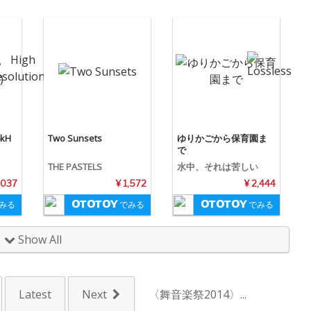
kH
Two Sunsets
ゆりかごから保育園ま
で
THE PASTELS
水中、それは苦しい
,037
¥ 1,572
¥ 2,444
みる
でみる
でみる
Show All
Latest
Next
〈舞音楽祭2014〉...