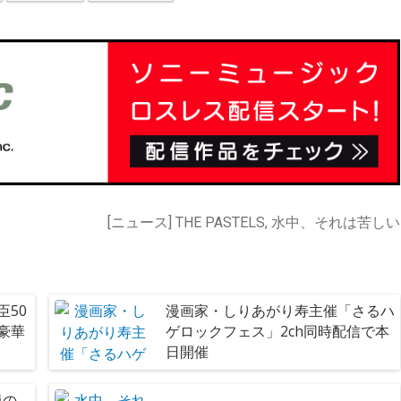
[ニュース] THE PASTELS, 水中、それは苦しい
臣50
漫画家・しりあがり寿主催「さるハ
豪華
ゲロックフェス」2ch同時配信で本
日開催
員の