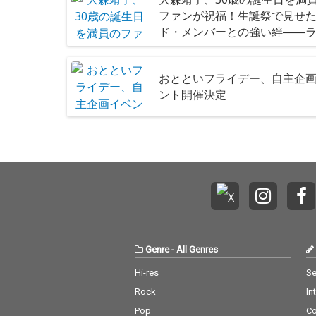
ファンが祝福！生誕祭で見せ
ド・メンバーとの強い絆――
ヴ・レポート
おとといフライデー、自主企画
ント開催決定
Genre
-
All Genres
Hi-res
Se
Rock
In
Pop
C