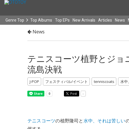
Genre Top
Top Albums
Top EPs
New Arrivals
Articles
News
News
テニスコーツ植野とジョ
流島決戦
J-POP
フェスティバル/イベント
tenniscoats
水中
Post
-
テニスコーツ
の植野隆司と
水中、それは苦しい
催する。