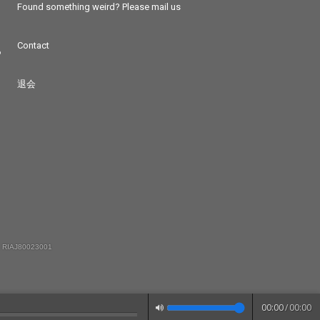
Found something weird? Please mail us
Contact
つ
退会
 RIAJ80023001
00:00
/
00:00