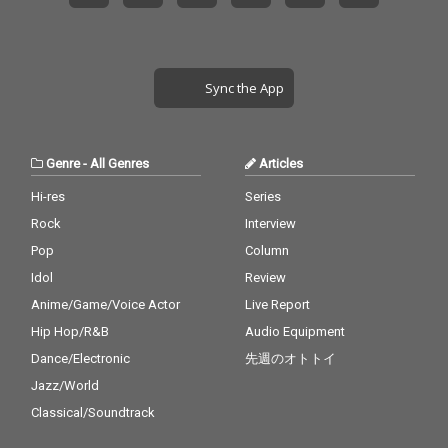
Sync the App
Genre
-
All Genres
Articles
Hi-res
Series
Rock
Interview
Pop
Column
Idol
Review
Anime/Game/Voice Actor
Live Report
Hip Hop/R&B
Audio Equipment
Dance/Electronic
先週のオトトイ
Jazz/World
Classical/Soundtrack