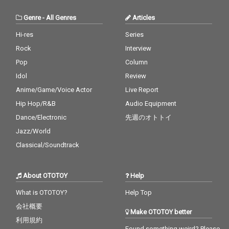
Genre
-
All Genres
Articles
Hi-res
Series
Rock
Interview
Pop
Column
Idol
Review
Anime/Game/Voice Actor
Live Report
Hip Hop/R&B
Audio Equipment
Dance/Electronic
先週のオトトイ
Jazz/World
Classical/Soundtrack
About OTOTOY
Help
What is OTOTOY?
Help Top
会社概要
Make OTOTOY better
利用規約
Found something weird? Please