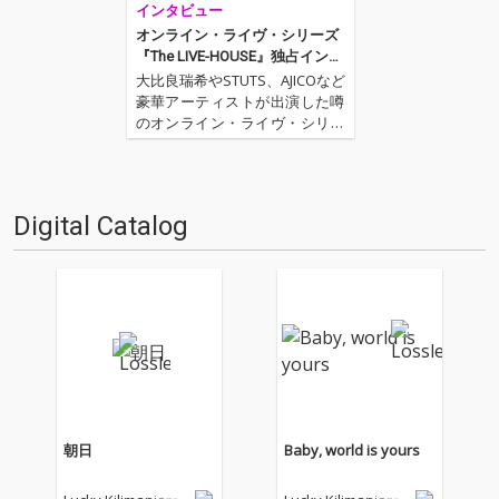
インタビュー
オンライン・ライヴ・シリーズ
『The LIVE-HOUSE』独占インタ
ヴュー──第5弾出演アーティス
大比良瑞希やSTUTS、AJICOなど
ト・lucky Kilimanjaroのときめき
豪華アーティストが出演した噂
の正体とは?
のオンライン・ライヴ・シリー
ズ“The LIVE-HOUSE“。スコッチ
ウィスキーブランドの「ジョニ
ーウォーカー」が今年6月より
実施している人気企画であり、
Digital Catalog
プライベートな空間で撮影され
たライ…
朝日
Baby, world is yours