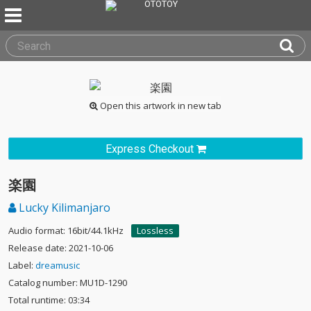
Open this artwork in new tab
Express Checkout
楽園
Lucky Kilimanjaro
Audio format: 16bit/44.1kHz
Lossless
Release date: 2021-10-06
Label:
dreamusic
Catalog number: MU1D-1290
Total runtime: 03:34