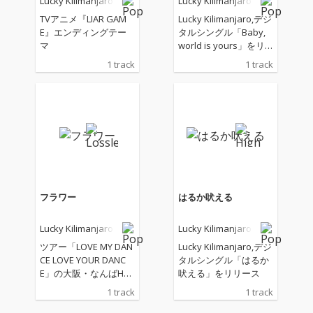
Lucky Kilimanjaro
Lucky Kilimanjaro
TVアニメ『LIAR GAM
Lucky Kilimanjaro,デジ
E』エンディングテー
タルシングル「Baby,
マ
world is yours」をリ
リース
1 track
1 track
フラワー
はるか吠える
Lucky Kilimanjaro
Lucky Kilimanjaro
ツアー「LOVE MY DAN
Lucky Kilimanjaro,デジ
CE LOVE YOUR DANC
タルシングル「はるか
E」の大阪・なんばHat
吠える」をリリース
ch公演(10/25)と岡山・
1 track
1 track
CRAZY MAMA KINGDO
Mにて、初披露された