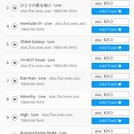
ひとりの夜を抜け - Live
3
alac,flac,wav,aac: 16bit/44.1kHz
Add Track
Interlude 01 - Live
alac,flac,wav,aac:
4
16bit/44.1kHz
Add Track
350ml Galaxy - Live
5
alac,flac,wav,aac: 16bit/44.1kHz
Add Track
I'm NOT Dead - Live
6
alac,flac,wav,aac: 16bit/44.1kHz
Add Track
Ran-Ran - Live
alac,flac,wav,aac:
7
16bit/44.1kHz
Add Track
Kimochy - Live
alac,flac,wav,aac:
8
16bit/44.1kHz
Add Track
High - Live
alac,flac,wav,aac:
9
16bit/44.1kHz
Add Track
Burning Friday Night - Live