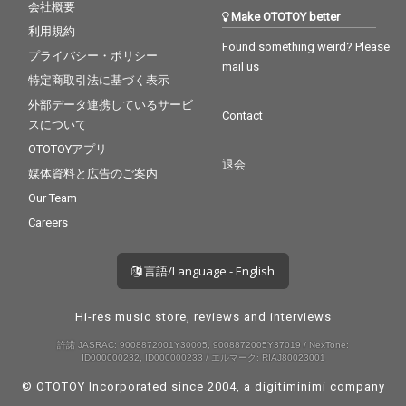
会社概要
Make OTOTOY better
利用規約
Found something weird? Please
プライバシー・ポリシー
mail us
特定商取引法に基づく表示
外部データ連携しているサービ
Contact
スについて
OTOTOYアプリ
退会
媒体資料と広告のご案内
Our Team
Careers
言語/Language - English
Hi-res music store, reviews and interviews
許諾 JASRAC: 9008872001Y30005, 9008872005Y37019 / NexTone:
ID000000232, ID000000233 / エルマーク: RIAJ80023001
© OTOTOY Incorporated since 2004, a
digitiminimi
company