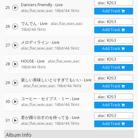
Dancers Friendly - Live
25
alac,flac,wav,aac: 16bit/44.1kHz
Add Track
でんでん - Live
alac,flac,wav,aac:
26
16bit/44.1kHz
Add Track
メロディライン - Live
27
alac,flac,wav,aac: 16bit/44.1kHz
Add Track
HOUSE - Live
alac,flac,wav,aac:
28
16bit/44.1kHz
Add Track
楽しい美味しいとりすぎてもいい - Live
29
alac,flac,wav,aac: 16bit/44.1kHz
Add Track
コーヒー・セイブス・ミー - Live
30
alac,flac,wav,aac: 16bit/44.1kHz
Add Track
君が踊り出すのを待ってる - Live
31
alac,flac,wav,aac: 16bit/44.1kHz
Add Track
Album Info