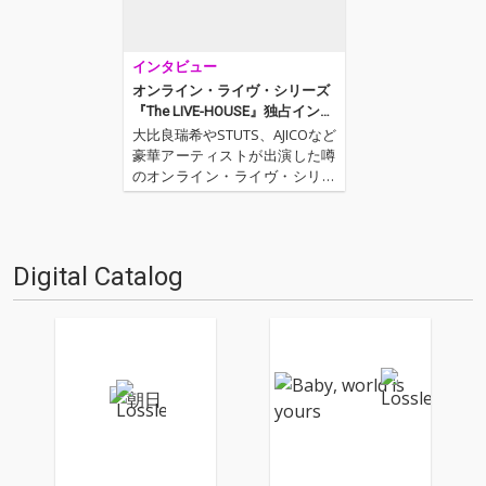
インタビュー
オンライン・ライヴ・シリーズ
『The LIVE-HOUSE』独占インタ
ヴュー──第5弾出演アーティス
大比良瑞希やSTUTS、AJICOなど
ト・lucky Kilimanjaroのときめき
豪華アーティストが出演した噂
の正体とは?
のオンライン・ライヴ・シリー
ズ“The LIVE-HOUSE“。スコッチ
ウィスキーブランドの「ジョニ
ーウォーカー」が今年6月より
実施している人気企画であり、
Digital Catalog
プライベートな空間で撮影され
たライ…