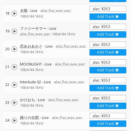
太陽 - Live
alac,flac,wav,aac:
18
16bit/44.1kHz
Add Track
ファジーサマー - Live
19
alac,flac,wav,aac: 16bit/44.1kHz
Add Track
恋あおあおと - Live
alac,flac,wav,aac:
20
16bit/44.1kHz
Add Track
MOONLIGHT - Live
alac,flac,wav,aac:
21
16bit/44.1kHz
Add Track
Interlude 02 - Live
alac,flac,wav,aac:
22
16bit/44.1kHz
Add Track
かけおち - Live
alac,flac,wav,aac:
23
16bit/44.1kHz
Add Track
踊りの合図 - Live
alac,flac,wav,aac:
24
16bit/44.1kHz
Add Track