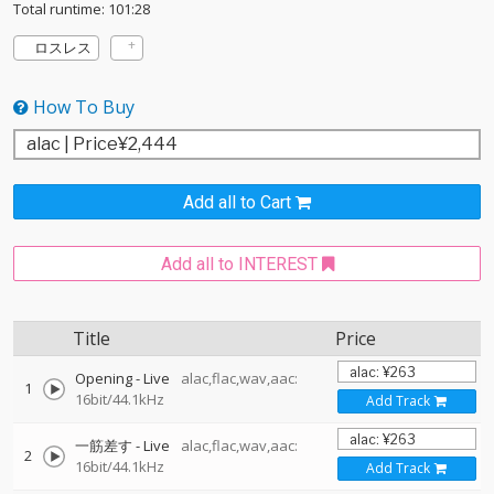
Total runtime: 101:28
ロスレス
How To Buy
Add all to Cart
Add all to INTEREST
Title
Price
Opening - Live
alac,flac,wav,aac:
1
16bit/44.1kHz
Add Track
一筋差す - Live
alac,flac,wav,aac:
2
16bit/44.1kHz
Add Track