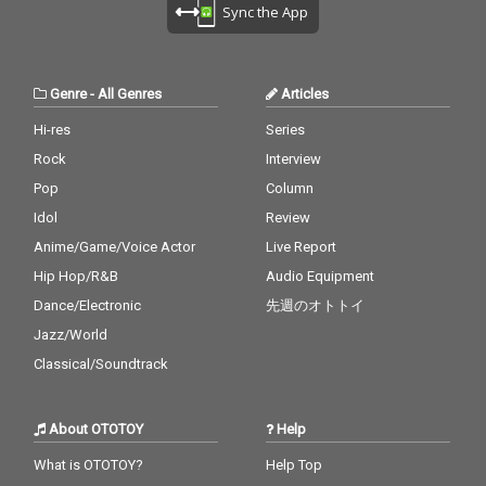
Sync the App
Genre
-
All Genres
Articles
Hi-res
Series
Rock
Interview
Pop
Column
Idol
Review
Anime/Game/Voice Actor
Live Report
Hip Hop/R&B
Audio Equipment
Dance/Electronic
先週のオトトイ
Jazz/World
Classical/Soundtrack
About OTOTOY
Help
What is OTOTOY?
Help Top