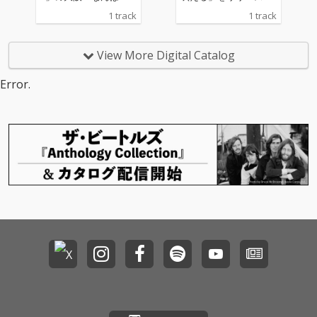
ch公演(10/25)と岡山・
1 track
1 track
CRAZY MAMA KINGDO
Mにて、初披露された
新曲。ダンスミュージ
View More Digital Catalog
ックの気持ちよさを詰
め込みながらも、しっ
Error.
とりとした透明感があ
り、風が吹いているよ
うな心地よさを感じさ
せる今の季節にマッチ
した楽曲に仕上がって
いる。