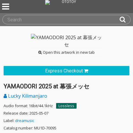
Open this artwork in new tab
Express Checkout
YAMAODORI 2025 at 幕張メッセ
Lucky Kilimanjaro
Audio format: 16bit/44.1kHz
Lossless
Release date: 2025-05-07
Label:
dreamusic
Catalog number: MU1D-70095