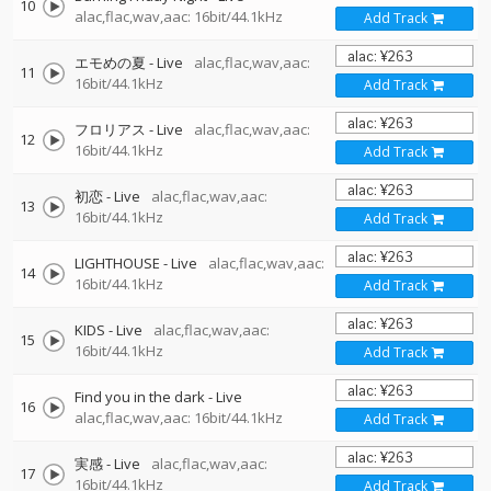
10
alac,flac,wav,aac: 16bit/44.1kHz
Add Track
エモめの夏 - Live
alac,flac,wav,aac:
11
16bit/44.1kHz
Add Track
フロリアス - Live
alac,flac,wav,aac:
12
16bit/44.1kHz
Add Track
初恋 - Live
alac,flac,wav,aac:
13
16bit/44.1kHz
Add Track
LIGHTHOUSE - Live
alac,flac,wav,aac:
14
16bit/44.1kHz
Add Track
KIDS - Live
alac,flac,wav,aac:
15
16bit/44.1kHz
Add Track
Find you in the dark - Live
16
alac,flac,wav,aac: 16bit/44.1kHz
Add Track
実感 - Live
alac,flac,wav,aac:
17
16bit/44.1kHz
Add Track