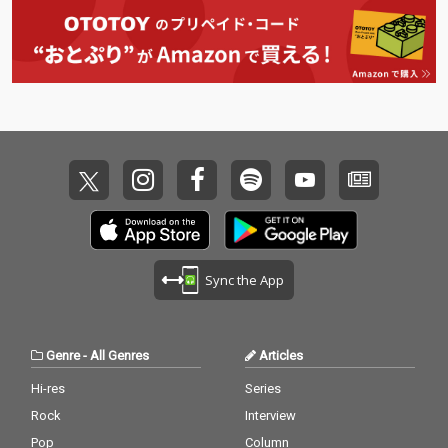
ンスホールレゲエきっ
系ポジティヴ・ダンス
てのフィメールディー
ホール・レゲエ『STEP
ジェー 「Frankie Pari
PING FUTURE』堂々の
s」と謎のプロデュー
完成！
サー集団「 The:) Cooki
es」が 出会って完成し
たどこか懐かしの哀愁
漂う青春ソングの最高
傑作！！
Sync the App
Genre
-
All Genres
Articles
Hi-res
Series
Rock
Interview
Pop
Column