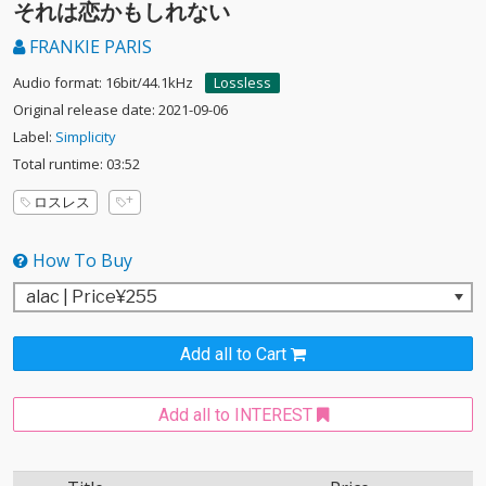
それは恋かもしれない
FRANKIE PARIS
Audio format: 16bit/44.1kHz
Lossless
Original release date: 2021-09-06
Label:
Simplicity
Total runtime: 03:52
ロスレス
How To Buy
Add all to Cart
Add all to INTEREST