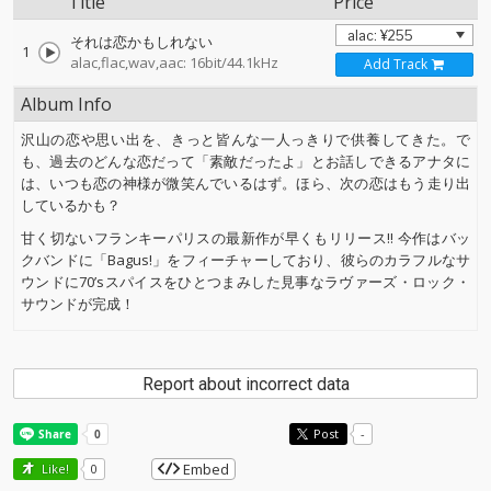
Title
Price
それは恋かもしれない
1
alac,flac,wav,aac: 16bit/44.1kHz
Add Track
Album Info
沢山の恋や思い出を、きっと皆んな一人っきりで供養してきた。で
も、過去のどんな恋だって「素敵だったよ」とお話しできるアナタに
は、いつも恋の神様が微笑んでいるはず。ほら、次の恋はもう走り出
しているかも？
甘く切ないフランキーパリスの最新作が早くもリリース!! 今作はバッ
クバンドに「Bagus!」をフィーチャーしており、彼らのカラフルなサ
ウンドに70’sスパイスをひとつまみした見事なラヴァーズ・ロック・
サウンドが完成！
Report about incorrect data
Post
-
Embed
Like!
0