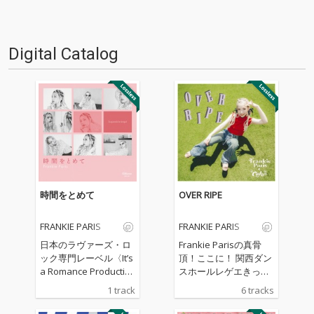
Digital Catalog
時間をとめて
OVER RIPE
FRANKIE PARIS
FRANKIE PARIS
日本のラヴァーズ・ロ
Frankie Parisの真骨
ック専門レーベル〈It’s
頂！ここに！ 関西ダン
a Romance Productio
スホールレゲエきって
n〉より、2年ぶりとな
のフィメールディージ
1 track
6 tracks
る新作が登場。完成寸
ェー「Frankie Paris」
前で封印されていた未
とプロデューサー集団