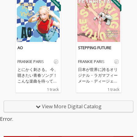
発表音源が、2025年末
「The:) Cookies」が６
にリリースされる。恋
曲入りアルバムをリリ
するふたりが共有す
ース。全曲フルバンド
る“数秒間のロマン
で構成された１００％
ス”を描いたロマンティ
メロディックサウンド
ックなラヴァーズ・チ
で 哀愁漂うレゲエ x メ
ューン。
ロディックスカパンク
の傑作がここに誕
AO
STEPPING FUTURE
生！！
FRANKIE PARIS
FRANKIE PARIS
とにかく刺さる。 今、
日本が世界に誇るオリ
聴きたい青春ソング！
ジナル・ラガマフィー
こんな楽曲を待ってい
メール・ディージェイ
た 心に届く感情を解放
＝FRANKIE PARIS（フ
1 track
1 track
して全力で受け止める
ランキーパリ）がドイ
そう、僕たちはずっと
ツのレゲエ・バンド＝
あの頃に戻れる あの感
The Germaicansと踏
View More Digital Catalog
情、切なくもあり悲し
み出す大きな一歩！Mi
くもなるけど 本当の気
xはオーストリアのTo
Error.
持ちだから最高なんだ
m Hype！ワールドワ
よね Frankie Parisの真
イドに踏み鳴らす未来
骨頂！ここに！ 関西ダ
へのステップ、モチベ