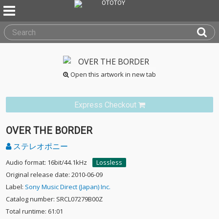
Open this artwork in new tab
Express Checkout
OVER THE BORDER
ステレオポニー
Audio format: 16bit/44.1kHz
Lossless
Original release date: 2010-06-09
Label:
Sony Music Direct (Japan) Inc.
Catalog number: SRCL07279B00Z
Total runtime: 61:01