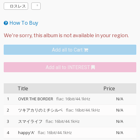
ロスレス
How To Buy
Add all to Cart
Add all to INTEREST
Title
Price
1
OVER THE BORDER
flac: 16bit/44.1kHz
N/A
2
ツキアカリのミチシルベ
flac: 16bit/44.1kHz
N/A
3
スマイライフ
flac: 16bit/44.1kHz
N/A
4
happy'A'
flac: 16bit/44.1kHz
N/A