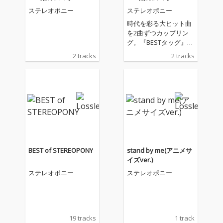
ッグ
ッグ
ステレオポニー
ステレオポニー
時代を彩る大ヒット曲
を2曲ずつカップリン
グ。『BESTタッグ』シ
リーズ79タイトル(158
2 tracks
2 tracks
曲)を2022年2月22日よ
り3回に分けて配信開
始!!
BEST of STEREOPONY
stand by me(アニメサ
イズver.)
ステレオポニー
ステレオポニー
19 tracks
1 track