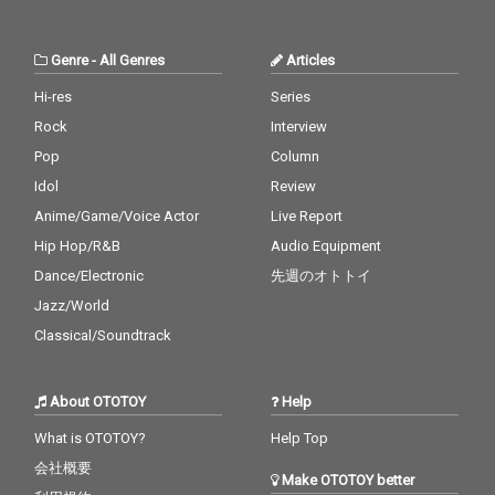
Genre
-
All Genres
Articles
Hi-res
Series
Rock
Interview
Pop
Column
Idol
Review
Anime/Game/Voice Actor
Live Report
Hip Hop/R&B
Audio Equipment
Dance/Electronic
先週のオトトイ
Jazz/World
Classical/Soundtrack
About OTOTOY
Help
What is OTOTOY?
Help Top
会社概要
Make OTOTOY better