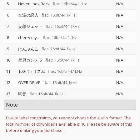
5
Never Look Back
flac: 16bit/44.1kHz
N/A
6
友達の恋人
flac: 16bit/44.1kHz
N/A
7
妄想ジェット
flac: 16bit/44.1kHz
N/A
8
cherry my...
flac: 16bit/44.1kHz
N/A
9
はんぶんこ
flac: 16bit/44.1kHz
N/A
10
星屑カンテラ
flac: 16bit/44.1kHz
N/A
11
100パラリズム
flac: 16bit/44.1kHz
N/A
12
OVER DRIVE
flac: 16bit/44.1kHz
N/A
13
咲音
flac: 16bit/44.1kHz
N/A
Note
Due to label constraints, you cannot choose the audio format. The
total number of downloads available is 10. Please be aware of this
before making your purchase.