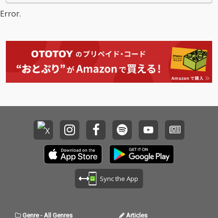
Error.
Sync the App
Genre
-
All Genres
Articles