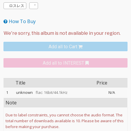
ロスレス
How To Buy
Add all to Cart
Add all to INTEREST
Title
Price
1
unknown
flac: 16bit/44.1kHz
N/A
Note
Due to label constraints, you cannot choose the audio format. The
total number of downloads available is 10. Please be aware of this
before making your purchase.