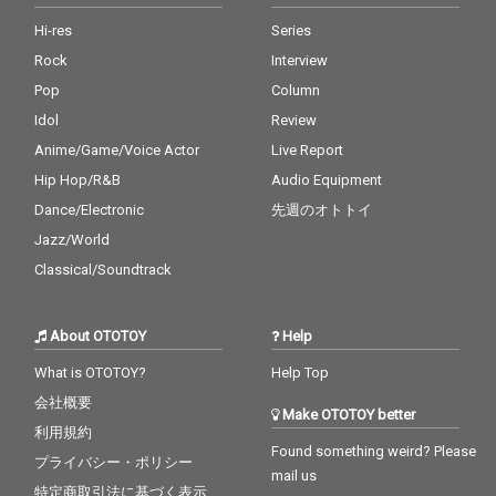
Hi-res
Series
Rock
Interview
Pop
Column
Idol
Review
Anime/Game/Voice Actor
Live Report
Hip Hop/R&B
Audio Equipment
Dance/Electronic
先週のオトトイ
Jazz/World
Classical/Soundtrack
About OTOTOY
Help
What is OTOTOY?
Help Top
会社概要
Make OTOTOY better
利用規約
Found something weird? Please
プライバシー・ポリシー
mail us
特定商取引法に基づく表示