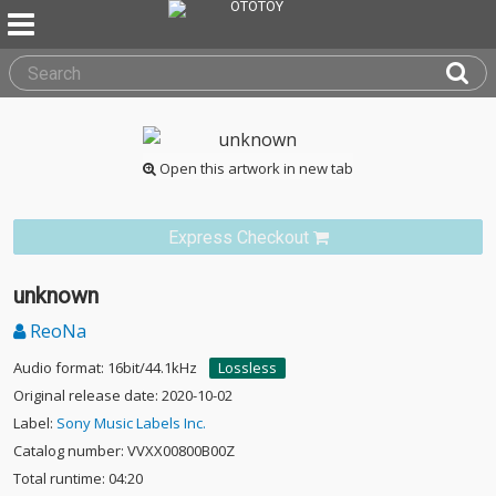
Open this artwork in new tab
Express Checkout
unknown
ReoNa
Audio format: 16bit/44.1kHz
Lossless
Original release date: 2020-10-02
Label:
Sony Music Labels Inc.
Catalog number: VVXX00800B00Z
Total runtime: 04:20