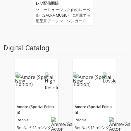
レゾ配信開始!
ソニーミュージック内のレーベ
ル〈SACRA MUSIC〉に所属する
絶望系アニソン・シンガー Reo
Na。“神崎エルザ starring ReoN
a”として2018年に突如シーンに
現れた彼女は、一気に注目を集
めるとその1ヶ月後にTVアニメ
Digital Catalog
『ハッピーシュガーラ…
Amore (Special Editio
Amore (Special Editio
n)
n)
ReoNa
ReoNa
ReoNaの12thシング
ReoNaの12thシング