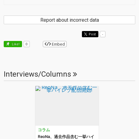
Report about incorrect data
Post
-
Embed
Like!
0
Interviews/Columns
コラム
ReoNa、過去作品含む一挙ハイ