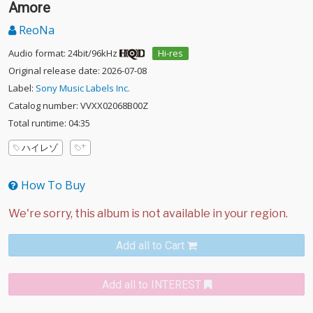
Amore
ReoNa
Audio format: 24bit/96kHz
Hi-res
Original release date: 2026-07-08
Label:
Sony Music Labels Inc.
Catalog number: VVXX02068B00Z
Total runtime: 04:35
ハイレゾ
How To Buy
Add all to Cart
Add all to INTEREST