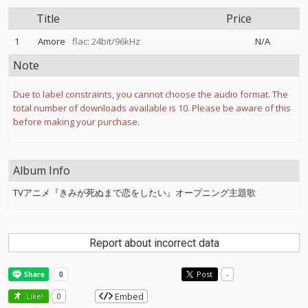
Title
Price
1
Amore
flac: 24bit/96kHz
N/A
Note
Due to label constraints, you cannot choose the audio format. The
total number of downloads available is 10. Please be aware of this
before making your purchase.
Album Info
TVアニメ『きみが死ぬまで恋をしたい』オープニング主題歌
Report about incorrect data
Post
-
Embed
Like!
0