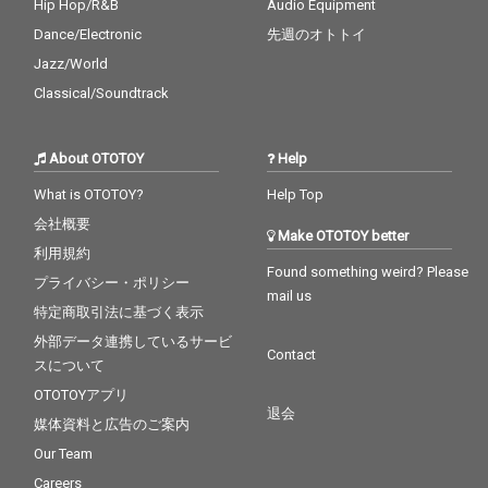
Hip Hop/R&B
Audio Equipment
Dance/Electronic
先週のオトトイ
Jazz/World
Classical/Soundtrack
About OTOTOY
Help
What is OTOTOY?
Help Top
会社概要
Make OTOTOY better
利用規約
Found something weird? Please
プライバシー・ポリシー
mail us
特定商取引法に基づく表示
外部データ連携しているサービ
Contact
スについて
OTOTOYアプリ
退会
媒体資料と広告のご案内
Our Team
Careers