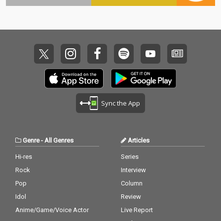
Sync the App
Genre
-
All Genres
Articles
Hi-res
Series
Rock
Interview
Pop
Column
Idol
Review
Anime/Game/Voice Actor
Live Report