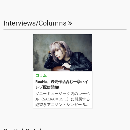
Interviews/Columns
コラム
ReoNa、過去作品含む一挙ハイ
レゾ配信開始!
ソニーミュージック内のレーベ
ル〈SACRA MUSIC〉に所属する
絶望系アニソン・シンガー Reo
Na。“神崎エルザ starring ReoN
a”として2018年に突如シーンに
現れた彼女は、一気に注目を集
めるとその1ヶ月後にTVアニメ