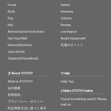
Hi-res
Series
Rock
Interview
Pop
Column
Idol
Review
Anime/Game/Voice Actor
Live Report
Hip Hop/R&B
Audio Equipment
Dance/Electronic
先週のオトトイ
Jazz/World
Classical/Soundtrack
About OTOTOY
Help
What is OTOTOY?
Help Top
会社概要
Make OTOTOY better
利用規約
Found something weird? Please
プライバシー・ポリシー
mail us
特定商取引法に基づく表示