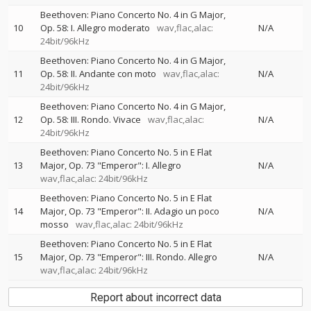
Beethoven: Piano Concerto No. 4 in G Major,
10
Op. 58: I. Allegro moderato
wav,flac,alac:
N/A
24bit/96kHz
Beethoven: Piano Concerto No. 4 in G Major,
11
Op. 58: II. Andante con moto
wav,flac,alac:
N/A
24bit/96kHz
Beethoven: Piano Concerto No. 4 in G Major,
12
Op. 58: III. Rondo. Vivace
wav,flac,alac:
N/A
24bit/96kHz
Beethoven: Piano Concerto No. 5 in E Flat
13
Major, Op. 73 "Emperor": I. Allegro
N/A
wav,flac,alac: 24bit/96kHz
Beethoven: Piano Concerto No. 5 in E Flat
14
Major, Op. 73 "Emperor": II. Adagio un poco
N/A
mosso
wav,flac,alac: 24bit/96kHz
Beethoven: Piano Concerto No. 5 in E Flat
15
Major, Op. 73 "Emperor": III. Rondo. Allegro
N/A
wav,flac,alac: 24bit/96kHz
Report about incorrect data