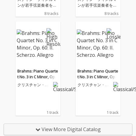
ンが若手弦楽奏者を共
ンが若手弦楽奏者を共
演者に迎えたブラーム
演者に迎えたブラーム
8 tracks
8 tracks
スの室内楽アルバム。
スの室内楽アルバム。
共演者にはポーランド
共演者にはポーランド
出身のヴァイオリニス
出身のヴァイオリニス
ト、マリア・ノーヴァ
ト、マリア・ノーヴァ
クとヴィオリストのカ
クとヴィオリストのカ
タージナ・ブドニク=
タージナ・ブドニク=
ガラズカ、そして日本
ガラズカ、そして日本
人チェリストの岡本 侑
人チェリストの岡本 侑
也が録音に参加。
也が録音に参加。
Brahms: Piano Quarte
Brahms: Piano Quarte
t No. 3 in C Minor, Op.
t No. 3 in C Minor, Op.
60: II. Scherzo. Allegro
60: II. Scherzo. Allegro
クリスチャン・ツ
クリスチャン・ツ
ィメルマン
ィメルマン
1 track
1 track
View More Digital Catalog