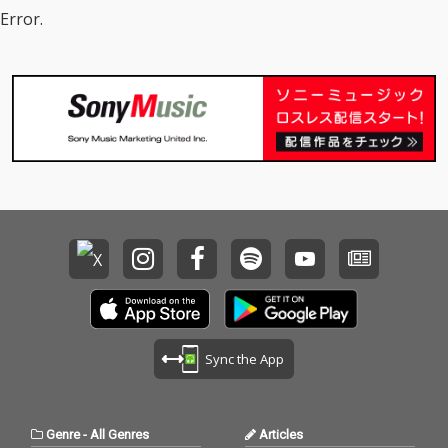
Error.
Sync the App
Genre
-
All Genres
Articles