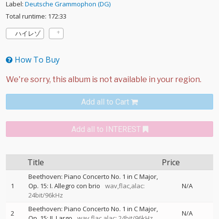
Label:
Deutsche Grammophon (DG)
Total runtime: 172:33
ハイレゾ
How To Buy
Add all to Cart
Add all to INTEREST
Title
Price
Beethoven: Piano Concerto No. 1 in C Major,
1
Op. 15: I. Allegro con brio
wav,flac,alac:
N/A
24bit/96kHz
Beethoven: Piano Concerto No. 1 in C Major,
2
N/A
Op. 15: II. Largo
wav,flac,alac: 24bit/96kHz