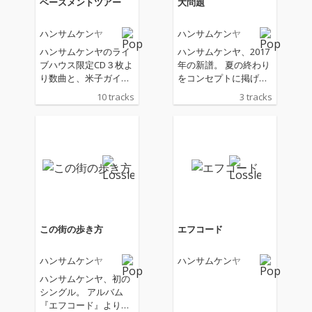
ベースメントツアー
大問題
ハンサムケンヤ
ハンサムケンヤ
ハンサムケンヤのライ
ハンサムケンヤ、2017
ブハウス限定CD３枚よ
年の新譜。 夏の終わり
り数曲と、米子ガイナ
をコンセプトに掲げ
ックス制作アニメ「ガ
た、 ３曲入りミニアル
10 tracks
3 tracks
イナタマガー」主題歌
バム、『大問題』
「滑走路」、フジテレ
ビ系クイズ番組「クイ
ズ二度見！」テーマソ
ング「ニドミ」を収録
した楽曲群。
この街の歩き方
エフコード
ハンサムケンヤ
ハンサムケンヤ
ハンサムケンヤ、初の
シングル。 アルバム
『エフコード』より