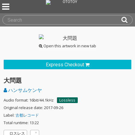
Open this artwork in new tab
Express Checkout
大問題
ハンサムケンヤ
Audio format: 16bit/44.1kHz
Lossless
Original release date: 2017-09-26
Label:
古都レコード
Total runtime: 13:22
ロスレス