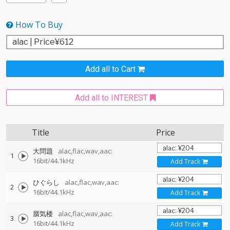
How To Buy
Add all to Cart
Add all to INTEREST
Title
Price
大問題
alac,flac,wav,aac:
1
16bit/44.1kHz
Add Track
ひぐらし
alac,flac,wav,aac:
2
16bit/44.1kHz
Add Track
蜃気楼
alac,flac,wav,aac:
3
16bit/44.1kHz
Add Track