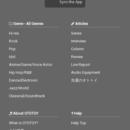
Sync the App
Genre
-
All Genres
Articles
Hi-res
Series
Rock
Interview
Pop
Column
Idol
Review
Anime/Game/Voice Actor
Live Report
Hip Hop/R&B
Audio Equipment
Dance/Electronic
先週のオトトイ
Jazz/World
Classical/Soundtrack
About OTOTOY
Help
What is OTOTOY?
Help Top