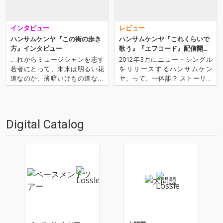
インタビュー
レビュー
ハンサムケンヤ『この街の歩き
ハンサムケンヤ『これくらいで
方』インタビュー
歌う』『エフコード』配信開
始！
これからミュージシャンを志す
2012年3月にニュー・シングル
若者にとって、未来は明るい花
をリリースするハンサムケン
道なのか、薄暗いけもの道なの
ヤ。って、一体誰？ ストーリー
か。ミュージシャンに限らずと
性の高いアニメーションのミュ
も、安定が保障されない職業を
ージック・ビデオが話題を集
志す人になら誰にでも問いた
め、各分野より高評価を得てい
い。その道に不安はないのか。
る京都のシンガー・ソングライ
Digital Catalog
迷いがなくなった瞬間とは。 自
ターです。京都の大学でバンド
分の才能を信じるにはどうした
「京都ハンサムズ」を結成し、
らい…
そ…