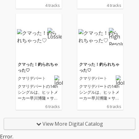
4 tracks
4 tracks
クマった！釣られちゃ
クマった！釣られちゃ
った♡
った♡
クマリデパート
クマリデパート
クマリデパートの14th
クマリデパートの14th
シングルは、ヒットメ
シングルは、ヒットメ
ーカー早川博隆 × サク
ーカー早川博隆 × サク
ライケンタが仕掛け
ライケンタが仕掛け
6 tracks
6 tracks
る“かわいい”の限界を
る“かわいい”の限界を
突破する最新キラーチ
突破する最新キラーチ
ューン 本作は、数々の
ューン 本作は、数々の
View More Digital Catalog
ヒット曲を手がけてき
ヒット曲を手がけてき
た 早川博隆 と、クマリ
た 早川博隆 と、クマリ
Error.