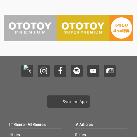
デパートの楽曲世界を
デパートの楽曲世界を
支えてきた サクライケ
支えてきた サクライケ
ンタ がタッグを組んだ
ンタ がタッグを組んだ
最新作。 “かわいい”を
最新作。 “かわいい”を
武器に進化を続けるク
武器に進化を続けるク
マリデパートが、その
マリデパートが、その
魅力を極限まで詰め込
魅力を極限まで詰め込
んだ 限界突破ソング に
んだ 限界突破ソング に
仕上がっている。 思わ
仕上がっている。 思わ
ず“釣られてしまう”キ
ず“釣られてしまう”キ
ャッチーなフレーズ、
ャッチーなフレーズ、
耳に残るメロディ、そ
耳に残るメロディ、そ
してクマリデパートな
してクマリデパートな
らではの多幸感あふれ
らではの多幸感あふれ
る世界観が融合。 一度
る世界観が融合。 一度
聴いたら抜け出せな
聴いたら抜け出せな
い、中毒性の高い楽曲
い、中毒性の高い楽曲
となっている。
となっている。
Sync the App
Genre
-
All Genres
Articles
Hi-res
Series