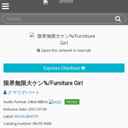
Open this artwork in new tab
Express Checkout
限界無限大ケン%/Furniture Girl
クマリデパート
Audio format: 24bit/48kHz
Hi-res
Release date: 2021-07-06
Label:
MUSIC@NOTE
Catalog number: MUTE-0045