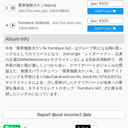
限界無限大ケン%(inst)
3
alac,flac,wav,aac: 24bit/48kHz
Add Track
Furniture Girl(inst)
alac,flac,wav,aac:
4
24bit/48kHz
Add Track
Album Info
今作「限界無限大ケン%/ Furniture Girl」はグループ初となる両A 面シ
ングルとしてのリリースとなり、2nd single「シャダーイクン」以来
の玉屋2060%(Wienners) x サクライケンタによる完全共同制作で、両
作家の陰と陽が激しくぶつかり合い、クマリデパートがジャンルの壁
超えた、無限大パワーチューン「限界無限大ケン%」と、初のアイド
ルソングを手掛ける☆TakuTakahashi (m-flo, block.fm, OTAQUEST)と
サクライケンタによる、少し背伸びしたクマリデパートが未来への希
望を集める、キラキラエレクトロポップ「Furniture Girl」の2 曲を収
録したシングルになっています。
Report about incorrect data
Post
-