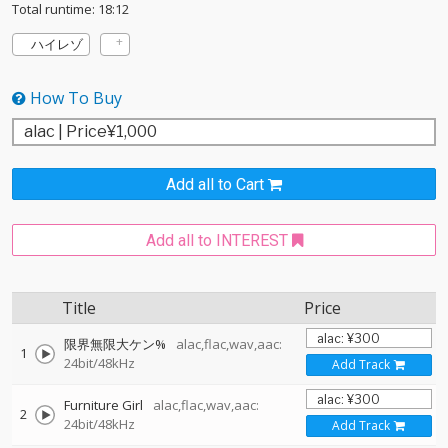
Total runtime: 18:12
ハイレゾ
How To Buy
Add all to Cart
Add all to INTEREST
Title
Price
限界無限大ケン%
alac,flac,wav,aac:
1
24bit/48kHz
Add Track
Furniture Girl
alac,flac,wav,aac:
2
24bit/48kHz
Add Track