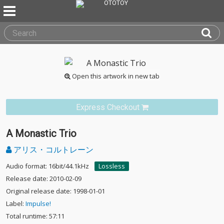
Open this artwork in new tab
Express Checkout
A Monastic Trio
アリス・コルトレーン
Audio format: 16bit/44.1kHz
Lossless
Release date: 2010-02-09
Original release date: 1998-01-01
Label:
Impulse!
Total runtime: 57:11