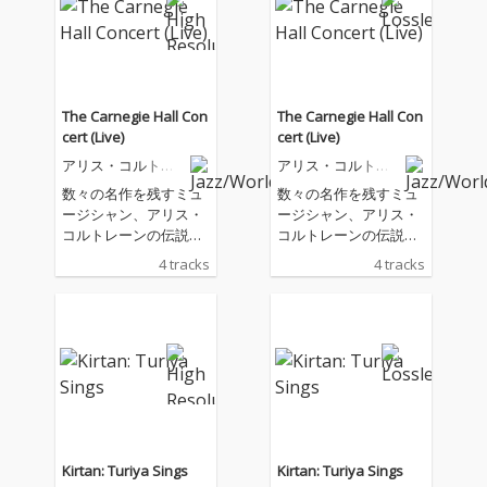
The Carnegie Hall Con
The Carnegie Hall Con
cert (Live)
cert (Live)
アリス・コルトレ
アリス・コルトレ
ーン
ーン
数々の名作を残すミュ
数々の名作を残すミュ
ージシャン、アリス・
ージシャン、アリス・
コルトレーンの伝説の
コルトレーンの伝説の
未発表音源、1971年2
未発表音源、1971年2
4 tracks
4 tracks
月21日にニューヨー
月21日にニューヨー
ク、カーネギー・ホー
ク、カーネギー・ホー
ルで開催された伝説の
ルで開催された伝説の
ライヴ録音が遂にリリ
ライヴ録音が遂にリリ
ース。この公演はジョ
ース。この公演はジョ
ン・コルトレーンの早
ン・コルトレーンの早
すぎる死から4年後
すぎる死から4年後
に、スワミ・サッチダ
に、スワミ・サッチダ
ーナンダの主宰するイ
ーナンダの主宰するイ
ンテグラル・ヨガ・イ
ンテグラル・ヨガ・イ
Kirtan: Turiya Sings
Kirtan: Turiya Sings
ンスティテュートを支
ンスティテュートを支