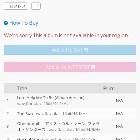
ロスレス
How To Buy
Add all to Cart
Add all to INTEREST
Title
Price
Lord Help Me To Be (Album Version)
1
N/A
wav,flac,alac: 16bit/44.1kHz
2
The Sun
wav,flac,alac: 16bit/44.1kHz
N/A
Ohnedaruth
--
アリス・コルトレーン
ファラ
3
N/A
オ・サンダース
wav,flac,alac: 16bit/44.1kHz
4
Gospel Trane
wav,flac,alac: 16bit/44.1kHz
N/A