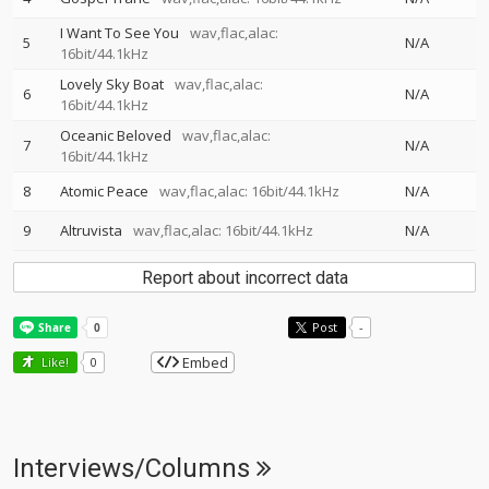
I Want To See You
wav,flac,alac:
5
N/A
16bit/44.1kHz
Lovely Sky Boat
wav,flac,alac:
6
N/A
16bit/44.1kHz
Oceanic Beloved
wav,flac,alac:
7
N/A
16bit/44.1kHz
8
Atomic Peace
wav,flac,alac: 16bit/44.1kHz
N/A
9
Altruvista
wav,flac,alac: 16bit/44.1kHz
N/A
Report about incorrect data
Post
-
Embed
Like!
0
Interviews/Columns