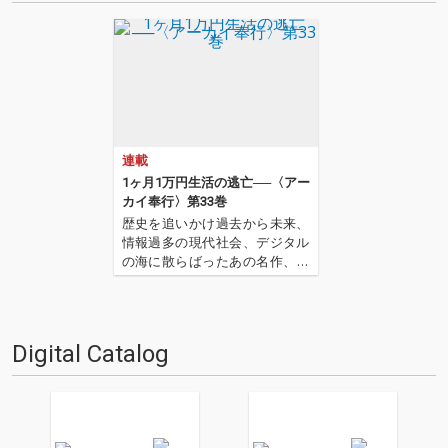
連載
1ヶ月1万円生活の逃亡──〈アー
カイ奉行〉第33巻
歴史を追いかけ過去から未来、
情報過多の現代社会、デジタル
の海に散らばったあの名作、こ
の名作たちをひとつにまとめる
仕事人…!〈アーカイ奉行〉が今
日もデジタルの乱世を治め
る…!'''〈アーカイ奉行〉と
Digital Catalog
は…'''1.過去作の最新リマスター
音源 2.これまで未配信…