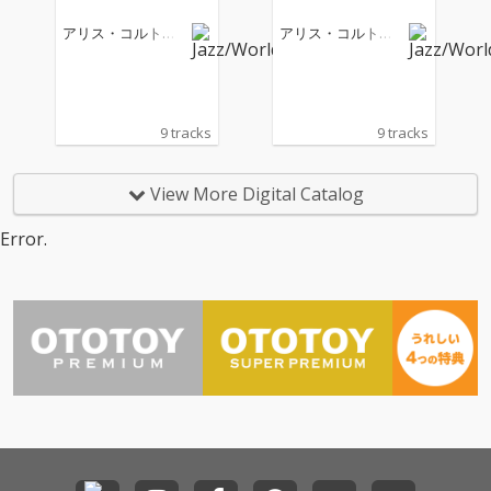
援するために行われた
援するために行われた
アリス・コルトレ
アリス・コルトレ
スペシャル・ガラ・コ
スペシャル・ガラ・コ
ーン
ーン
ンサートで、アメリカ
ンサートで、アメリカ
で最初にビートルズ・
で最初にビートルズ・
コンサートをプロデュ
コンサートをプロデュ
ースしたシド・バーン
ースしたシド・バーン
9 tracks
9 tracks
スタインがプロデュー
スタインがプロデュー
スを務め、ローラ・ニ
スを務め、ローラ・ニ
ーロ、ザ・ラスカルズ
ーロ、ザ・ラスカルズ
View More Digital Catalog
も出演したことで話題
も出演したことで話題
となった伝説のコンサ
となった伝説のコンサ
Error.
ート。また、アリス・
ート。また、アリス・
コルトレーンがリーダ
コルトレーンがリーダ
ーとしての記念すべき
ーとしての記念すべき
カーネギー・ホールで
カーネギー・ホールで
の初公演であり、サッ
の初公演であり、サッ
クスにファラオ・サン
クスにファラオ・サン
ダースとアーチー・シ
ダースとアーチー・シ
ェップ、ベースはジミ
ェップ、ベースはジミ
ー・ギャリソンとセシ
ー・ギャリソンとセシ
ル・マクビー、ドラム
ル・マクビー、ドラム
はエド・ブラックウェ
はエド・ブラックウェ
ルとクリフォード・ジ
ルとクリフォード・ジ