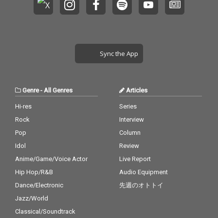
ャーヴィスにサッチダ
ャーヴィスにサッチダ
ーナンダのサークルか
ーナンダのサークルか
らクマール・クレイマ
らクマール・クレイマ
ー(ハーモニウム)とト
ー(ハーモニウム)とト
ゥルシー・レイノルズ
ゥルシー・レイノルズ
(タンボーラ)も加わっ
(タンボーラ)も加わっ
Sync the App
たオールスター・グル
たオールスター・グル
ープで魅惑的なジャ
ープで魅惑的なジャ
ズ・アンサンブルを繰
ズ・アンサンブルを繰
り広げている。
り広げている。
Genre
-
All Genres
Articles
Hi-res
Series
Rock
Interview
Pop
Column
Idol
Review
Anime/Game/Voice Actor
Live Report
Hip Hop/R&B
Audio Equipment
Dance/Electronic
先週のオトトイ
Jazz/World
Classical/Soundtrack