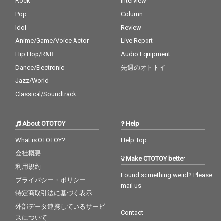
Rock
Interview
Pop
Column
Idol
Review
Anime/Game/Voice Actor
Live Report
Hip Hop/R&B
Audio Equipment
Dance/Electronic
先週のオトトイ
Jazz/World
Classical/Soundtrack
About OTOTOY
Help
What is OTOTOY?
Help Top
会社概要
Make OTOTOY better
利用規約
Found something weird? Please
プライバシー・ポリシー
mail us
特定商取引法に基づく表示
外部データ連携しているサービ
Contact
スについて