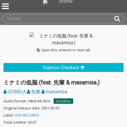
Open this artwork in new tab
Express Checkout
ミナミの低脳 (feat. 先輩 & masamisa.)
GOBBLA
先輩
masamisa.
Audio format: 16bit/44.1kHz
Lossless
Original release date: 2021-05-07
Label:
OSK RECORDS
Total runtime: 03:07