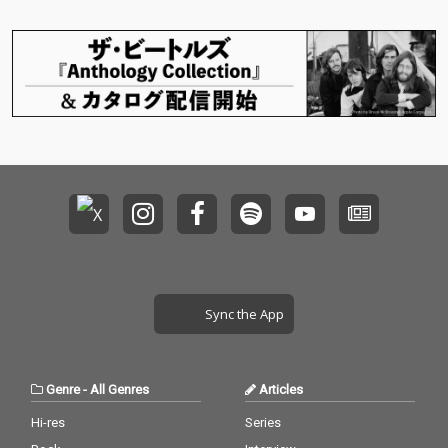
せよ。
せよ。
Sync the App
Genre
-
All Genres
Articles
Hi-res
Series