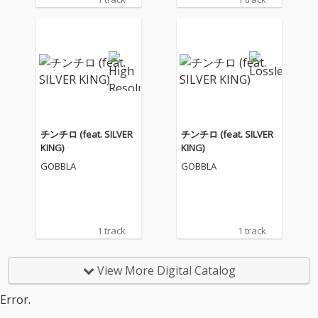
エッチで、最高にスリ
エッチで、最高にスリ
リングな夜の脚本。 う
リングな夜の脚本。 う
ねるようなグルーヴの
ねるようなグルーヴの
上で、クラブに潜むセ
上で、クラブに潜むセ
クシーな美女＝“沼への
クシーな美女＝“沼への
送り人”との駆け引きが
送り人”との駆け引きが
スリリングに展開。
スリリングに展開。
「理性も半分」になる
「理性も半分」になる
シャンパンの誘惑、秘
シャンパンの誘惑、秘
密の押収、そしてぶっ
密の押収、そしてぶっ
チンチロ (feat. SILVER
チンチロ (feat. SILVER
つけ本番の夜遊びマラ
つけ本番の夜遊びマラ
KING)
KING)
ソン。お決まりの「翌
ソン。お決まりの「翌
GOBBLA
GOBBLA
朝の二日酔いと反省」
朝の二日酔いと反省」
を繰り返しながらも、
を繰り返しながらも、
やっぱり罪深き夜を愛
やっぱり罪深き夜を愛
してしまう男の性。 夜
してしまう男の性。 夜
の街で強烈な光を放つ
の街で強烈な光を放つ
1 track
1 track
猛獣たちの社交性、い
猛獣たちの社交性、い
や「夜好性」を肯定す
や「夜好性」を肯定す
る、多様性に満ちたク
る、多様性に満ちたク
View More Digital Catalog
ラブバンガー。BANJIと
ラブバンガー。BANJIと
の至高のコンビネーシ
の至高のコンビネーシ
Error.
ョンが織りなす、非日
ョンが織りなす、非日
常のプレゼントを体感
常のプレゼントを体感