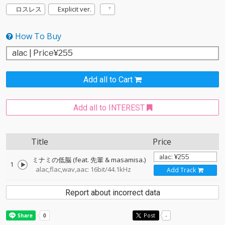
ロスレス
Explicit ver.
How To Buy
Add all to Cart
Add all to INTEREST
Title
Price
ミナミの低脳 (feat. 先輩 & masamisa.)
1
alac,flac,wav,aac: 16bit/44.1kHz
Add Track
Report about incorrect data
Post
-