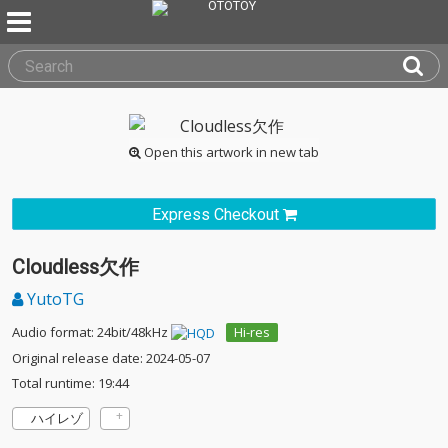
Open this artwork in new tab
Express Checkout
Cloudless欠作
YutoTG
Audio format: 24bit/48kHz
Hi-res
Original release date: 2024-05-07
Total runtime: 19:44
ハイレゾ