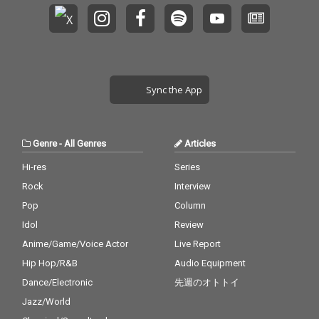
Sync the App
Genre
-
All Genres
Articles
Hi-res
Series
Rock
Interview
Pop
Column
Idol
Review
Anime/Game/Voice Actor
Live Report
Hip Hop/R&B
Audio Equipment
Dance/Electronic
先週のオトトイ
Jazz/World