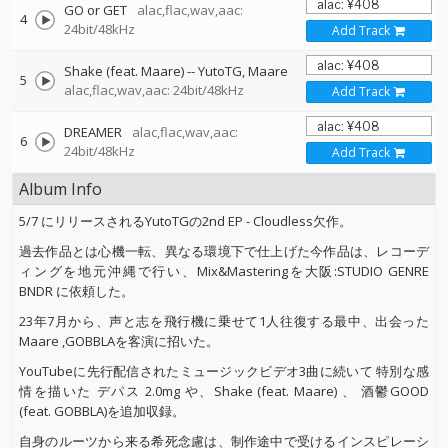
GO or GET
alac,flac,wav,aac:
4
24bit/48kHz
Add Track
Shake (feat. Maare)
--
YutoTG
Maare
5
alac,flac,wav,aac: 24bit/48kHz
Add Track
DREAMER
alac,flac,wav,aac:
6
24bit/48kHz
Add Track
Album Info
5/7 にリリースされるYutoTGの2nd EP - Cloudless欠作。
過去作品とは心機一転、異なる環境下で仕上げた今作品は、レコーデ
ィングを地元沖縄で行い、Mix&Masteringを大阪:STUDIO GENRE
BNDR に依頼した。
23年7月から、声と志を飛行機に乗せて1人往復する最中、出会った
Maare ,GOBBLAを客演に招いた。
YouTubeに先行配信されたミュージックビデオ3曲に続いて 特別な感
情を描いた デパス 2.0mg や、Shake (feat. Maare) 、 酒鬱GOOD
(feat. GOBBLA)を追加収録。
自身のルーツから来る希死念慮は、制作途中で受けるインスピレーシ