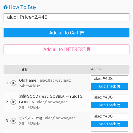
How To Buy
Add all to Cart
Add all to INTEREST
Title
Price
Old flame
alac,flac,wav,aac:
1
24bit/48kHz
Add Track
酒鬱GOOD (feat. GOBBLA)
--
YutoTG
2
GOBBLA
alac,flac,wav,aac:
Add Track
24bit/48kHz
デパス 2.0mg
alac,flac,wav,aac:
3
24bit/48kHz
Add Track