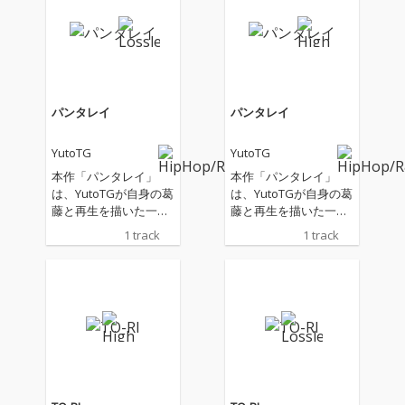
パンタレイ
パンタレイ
YutoTG
YutoTG
本作「パンタレイ」
本作「パンタレイ」
は、YutoTGが自身の葛
は、YutoTGが自身の葛
藤と再生を描いた一
藤と再生を描いた一
曲。 悩み、自問自答
曲。 悩み、自問自答
1 track
1 track
し、泥を啜りながらも
し、泥を啜りながらも
歩みを止めないその姿
歩みを止めないその姿
は、聴く者の心に「不
は、聴く者の心に「不
変の熱量」を灯す。移
変の熱量」を灯す。移
ろいゆく時代や人間関
ろいゆく時代や人間関
係の中で、あえて
係の中で、あえて
「今」を肯定し、泥臭
「今」を肯定し、泥臭
く高みを目指す覚悟を
く高みを目指す覚悟を
リリックに凝縮。 巧妙
リリックに凝縮。 巧妙
なワードプレイと、後
なワードプレイと、後