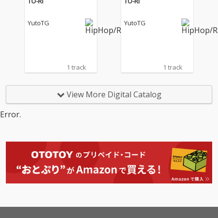
TO-RI
TO-RI
半に向けて加速するエ
半に向けて加速するエ
ナジー。これがYutoTG
ナジー。これがYutoTG
YutoTG
YutoTG
の原点であり、現在進
の原点であり、現在進
行形のリアルである。
行形のリアルである。
「燃やせ ここが常に発
「燃やせ ここが常に発
火点」というリリック
火点」というリリック
通り、静かな決意が激
通り、静かな決意が激
1 track
1 track
しい情熱へと昇華して
しい情熱へと昇華して
いく過程を、緻密なラ
いく過程を、緻密なラ
イミングと共に体感し
イミングと共に体感し
View More Digital Catalog
てほしい。
てほしい。
Error.