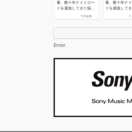
番。数十年ナイトロー
番。数十年ナイ
ドを邁進してきた猛者
ドを邁進してき
たちが紡ぐ、ちょっと
たちが紡ぐ、ち
1 track
1
エッチで、最高にスリ
エッチで、最高
リングな夜の脚本。 う
リングな夜の脚本
ねるようなグルーヴの
ねるようなグル
上で、クラブに潜むセ
上で、クラブに
クシーな美女＝“沼への
クシーな美女＝
Error.
送り人”との駆け引きが
送り人”との駆
スリリングに展開。
スリリングに展
「理性も半分」になる
「理性も半分」
シャンパンの誘惑、秘
シャンパンの誘
密の押収、そしてぶっ
密の押収、そし
つけ本番の夜遊びマラ
つけ本番の夜遊
ソン。お決まりの「翌
ソン。お決まり
朝の二日酔いと反省」
朝の二日酔いと
を繰り返しながらも、
を繰り返しなが
やっぱり罪深き夜を愛
やっぱり罪深き
してしまう男の性。 夜
してしまう男の性
の街で強烈な光を放つ
の街で強烈な光
猛獣たちの社交性、い
猛獣たちの社交
や「夜好性」を肯定す
や「夜好性」を
る、多様性に満ちたク
る、多様性に満
ラブバンガー。BANJIと
ラブバンガー。B