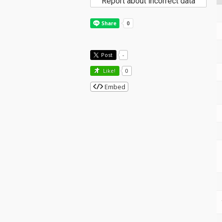
Report about incorrect data
Post
-
Like!
0
Embed