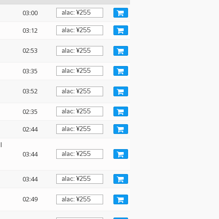
03:00
03:12
02:53
03:35
03:52
02:35
02:44
l
03:44
03:44
02:49