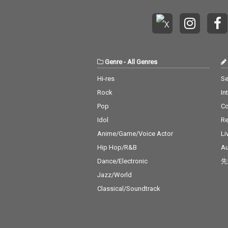
の至高のコンビネーシ
の至高のコンビ
ョンが織りなす、非日
ョンが織りなす
常のプレゼントを体感
常のプレゼント
せよ。
せよ。
Genre
-
All Genres
Hi-res
Se
Rock
In
Pop
C
Idol
Re
Anime/Game/Voice Actor
Li
Hip Hop/R&B
Au
Dance/Electronic
先
Jazz/World
Classical/Soundtrack