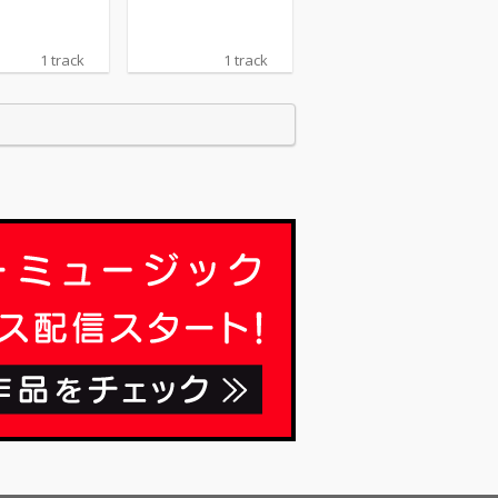
1 track
1 track