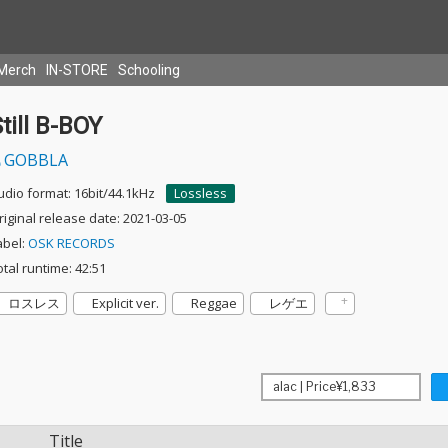
Merch
IN-STORE
Schooling
till B-BOY
GOBBLA
udio format: 16bit/44.1kHz
Lossless
riginal release date: 2021-03-05
abel:
OSK RECORDS
otal runtime: 42:51
ロスレス
Explicit ver.
Reggae
レゲエ
Title