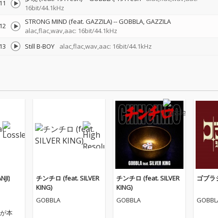
11
16bit/44.1kHz
STRONG MIND (feat. GAZZILA)
--
GOBBLA
GAZZILA
12
alac,flac,wav,aac: 16bit/44.1kHz
13
Still B-BOY
alac,flac,wav,aac: 16bit/44.1kHz
NJI)
チンチロ (feat. SILVER
チンチロ (feat. SILVER
ゴブラ
KING)
KING)
GOBBLA
GOBBLA
GOBBL
が本