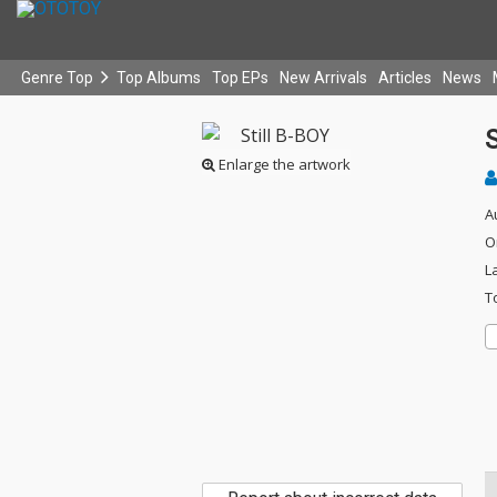
Genre Top
Top Albums
Top EPs
New Arrivals
Articles
News
S
Enlarge the artwork
A
O
L
T