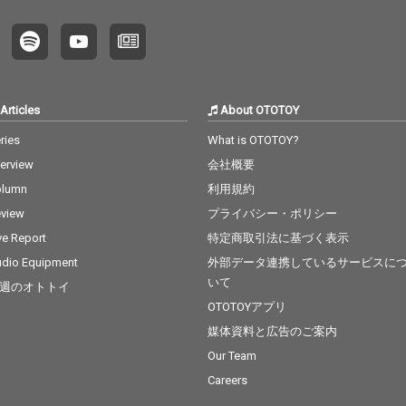
ネーシ
、非日
を体感
Articles
About OTOTOY
ries
What is OTOTOY?
terview
会社概要
olumn
利用規約
view
プライバシー・ポリシー
ve Report
特定商取引法に基づく表示
dio Equipment
外部データ連携しているサービスに
いて
週のオトトイ
OTOTOYアプリ
媒体資料と広告のご案内
Our Team
Careers