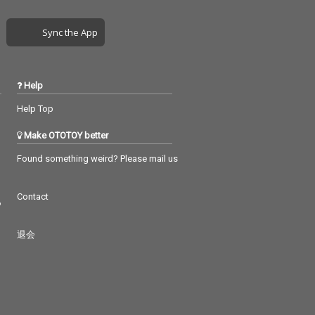
Sync the App
Help
Help Top
Make OTOTOY better
Found something weird? Please mail us
Contact
つ
退会