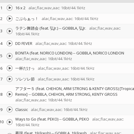
1
16 x 2
alac,flac,wav,aac: 16bit/44.1kHz
2
ごぶらぁっ！
alac,flac,wav,aac: 16bit/44.1kHz
ラテン舞踏会 (feat. 弘Jr.)
--
GOBBLA
弘Jr.
alac,flac,wav,aac:
3
16bit/44.1kHz
4
DD FEVER
alac,flac,wav,aac: 16bit/44.1kHz
BONITA (feat. NORICO LONDON)
--
GOBBLA
NORICO LONDON
5
alac,flac,wav,aac: 16bit/44.1kHz
6
一杯だけっ
alac,flac,wav,aac: 16bit/44.1kHz
7
ソレソレ節
alac,flac,wav,aac: 16bit/44.1kHz
アフター５ (feat. CHEHON, ARM STRONG & KENTY GROSS) [Tropica
8
Remix]
--
GOBBLA
CHEHON
ARM STRONG
KENTY GROSS
alac,flac,wav,aac: 16bit/44.1kHz
9
Classic
alac,flac,wav,aac: 16bit/44.1kHz
Ways to Go (feat. PEKO)
--
GOBBLA
PEKO
alac,flac,wav,aac:
10
16bit/44.1kHz
夢現 (feat. 19 Fresh)
--
GOBBLA
19 Fresh
alac,flac,wav,aac: