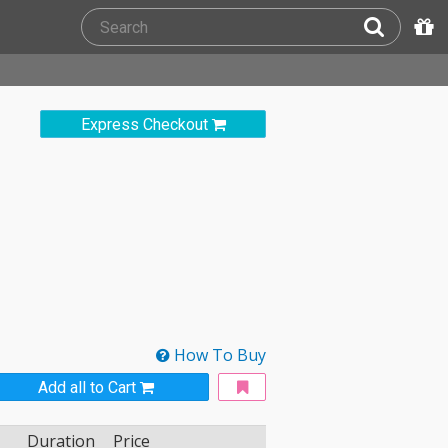
Express Checkout
How To Buy
Add all to Cart
Duration
Price