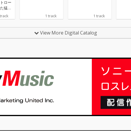
トロー
た猛者
ょっと
 track
1 track
1 track
にスリ
。 う
ーヴの
View More Digital Catalog
潜むセ
“沼への
け引きが
開。
になる
惑、秘
てぶっ
びマラ
の「翌
反省」
らも、
夜を愛
。 夜
を放つ
性、い
肯定す
ちたク
ANJIと