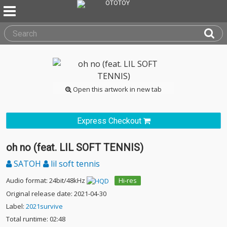
Open this artwork in new tab
Express Checkout
oh no (feat. LIL SOFT TENNIS)
SATOH
lil soft tennis
Audio format: 24bit/48kHz
Hi-res
Original release date: 2021-04-30
Label:
2021survive
Total runtime: 02:48