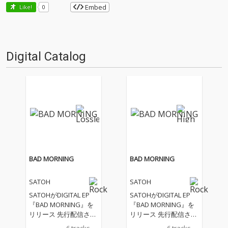
Embed
Like!
0
Digital Catalog
BAD MORNING
BAD MORNING
SATOH
SATOH
SATOHがDIGITAL EP
SATOHがDIGITAL EP
『BAD MORNING』を
『BAD MORNING』を
リリース 先行配信され
リリース 先行配信され
た「young boy」「新
た「young boy」「新