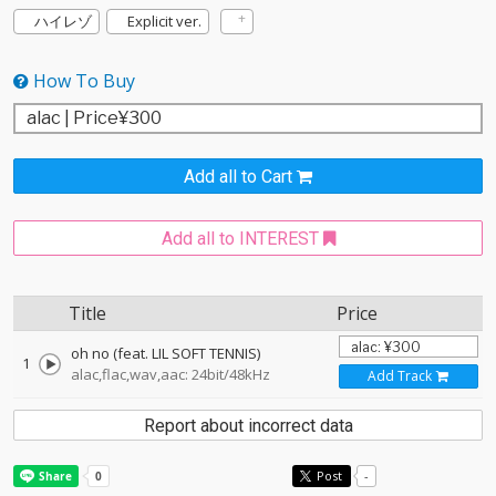
ハイレゾ
Explicit ver.
How To Buy
Add all to Cart
Add all to INTEREST
Title
Price
oh no (feat. LIL SOFT TENNIS)
1
alac,flac,wav,aac: 24bit/48kHz
Add Track
Report about incorrect data
Post
-