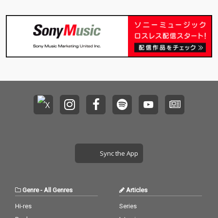
Sync the App
Genre
-
All Genres
Articles
Hi-res
Series