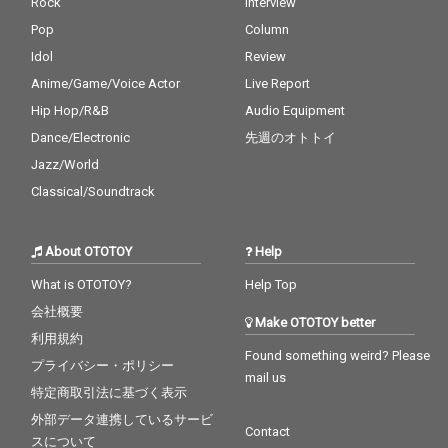
Rock
Interview
Pop
Column
Idol
Review
Anime/Game/Voice Actor
Live Report
Hip Hop/R&B
Audio Equipment
Dance/Electronic
先週のオトトイ
Jazz/World
Classical/Soundtrack
About OTOTOY
Help
What is OTOTOY?
Help Top
会社概要
Make OTOTOY better
利用規約
Found something weird? Please
プライバシー・ポリシー
mail us
特定商取引法に基づく表示
外部データ連携しているサービ
Contact
スについて