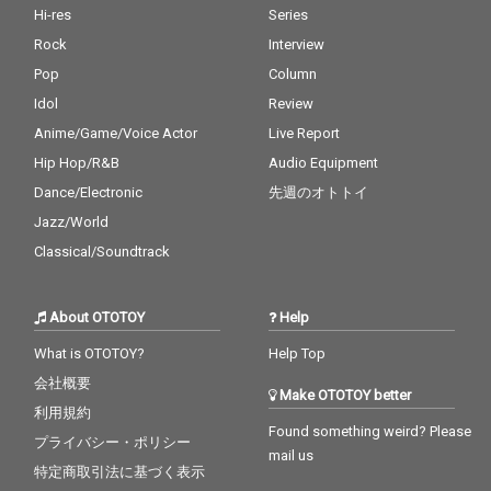
Hi-res
Series
Rock
Interview
Pop
Column
Idol
Review
Anime/Game/Voice Actor
Live Report
Hip Hop/R&B
Audio Equipment
Dance/Electronic
先週のオトトイ
Jazz/World
Classical/Soundtrack
About OTOTOY
Help
What is OTOTOY?
Help Top
会社概要
Make OTOTOY better
利用規約
Found something weird? Please
プライバシー・ポリシー
mail us
特定商取引法に基づく表示