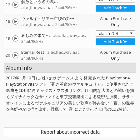
解放という名の戦い
17
alac,flac,wav,aac: 24bit/96kHz
Add Track
ヴァルキュリア〜亡びの力〜
Album Purchase
18
alac,flac,wav,aac: 24bit/96kHz
Only
哀しみの果てへ
alac,flac,wav,aac:
19
24bit/96kHz
Add Track
Eternal Rest
alac,flac,wav,aac:
Album Purchase
20
24bit/96kHz
Only
Album Info
2017年1月19日に(株)セガゲームスより発売されたPlayStation4、
PlayStationVitaソフト『蒼き革命のヴァルキュリア』に使用された全
39曲をCD用に再ミックス・マスタリング。圧倒的な大国との戦いを描
くダイナミックなサウンドと東京交響楽団による繊密な演奏、サラ・
オレインによるヴァルキュリアの美しい歌声が絡み合い「蒼」の世界
を色鮮やかに描き出す。徹底して
音
にこだわった自信のCD2枚組。
Report about incorrect data