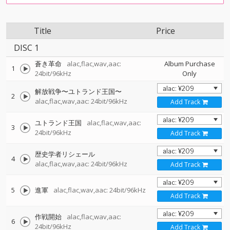
Title
Price
DISC 1
蒼き革命
alac,flac,wav,aac:
Album Purchase
1
24bit/96kHz
Only
解放戦争〜ユトランド王国〜
2
alac,flac,wav,aac: 24bit/96kHz
Add Track
ユトランド王国
alac,flac,wav,aac:
3
24bit/96kHz
Add Track
歴史学者リシェール
4
alac,flac,wav,aac: 24bit/96kHz
Add Track
5
進軍
alac,flac,wav,aac: 24bit/96kHz
Add Track
作戦開始
alac,flac,wav,aac:
6
24bit/96kHz
Add Track