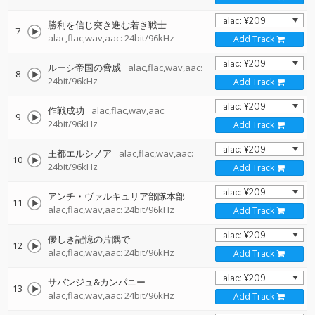
勝利を信じ突き進む若き戦士
7
alac,flac,wav,aac: 24bit/96kHz
Add Track
ルーシ帝国の脅威
alac,flac,wav,aac:
8
24bit/96kHz
Add Track
作戦成功
alac,flac,wav,aac:
9
24bit/96kHz
Add Track
王都エルシノア
alac,flac,wav,aac:
10
24bit/96kHz
Add Track
アンチ・ヴァルキュリア部隊本部
11
alac,flac,wav,aac: 24bit/96kHz
Add Track
優しき記憶の片隅で
12
alac,flac,wav,aac: 24bit/96kHz
Add Track
サバンジュ&カンパニー
13
alac,flac,wav,aac: 24bit/96kHz
Add Track