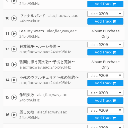
9
24bit/96kHz
Add Track
ヴァナルガンド
alac,flac,wav,aac:
10
24bit/96kHz
Add Track
Feel My Wrath
alac,flac,wav,aac:
Album Purchase
11
24bit/96kHz
Only
解放戦争〜ルーシ帝国〜
12
alac,flac,wav,aac: 24bit/96kHz
Add Track
昏闇に漂う死の歌〜予兆と死神〜
Album Purchase
13
alac,flac,wav,aac: 24bit/96kHz
Only
不死のヴァルキュリア〜死の契約〜
14
alac,flac,wav,aac: 24bit/96kHz
Add Track
作戦失敗
alac,flac,wav,aac:
15
24bit/96kHz
Add Track
麗しの地
alac,flac,wav,aac:
16
24bit/96kHz
Add Track