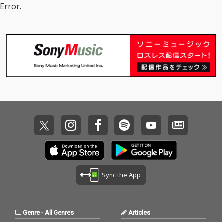
ガー』や『ダンジョン
ガー』や『ダンジョン
Error.
飯』などを手掛けるプ
飯』などを手掛けるプ
ロキオン・スタジオの
ロキオン・スタジオの
光田康典が全曲担当。
光田康典が全曲担当。
前を向こうとする者た
前を向こうとする者た
ちの物語を語る楽曲を
ちの物語を語る楽曲を
緑の高原の風に乗せ
緑の高原の風に乗せ
て。
て。
Sync the App
Genre
-
All Genres
Articles