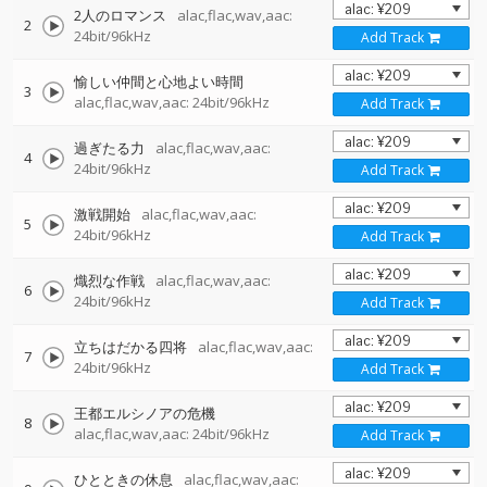
2人のロマンス
alac,flac,wav,aac:
2
24bit/96kHz
Add Track
愉しい仲間と心地よい時間
3
alac,flac,wav,aac: 24bit/96kHz
Add Track
過ぎたる力
alac,flac,wav,aac:
4
24bit/96kHz
Add Track
激戦開始
alac,flac,wav,aac:
5
24bit/96kHz
Add Track
熾烈な作戦
alac,flac,wav,aac:
6
24bit/96kHz
Add Track
立ちはだかる四将
alac,flac,wav,aac:
7
24bit/96kHz
Add Track
王都エルシノアの危機
8
alac,flac,wav,aac: 24bit/96kHz
Add Track
ひとときの休息
alac,flac,wav,aac: