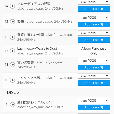
クローディアスの野望
14
alac,flac,wav,aac: 24bit/96kHz
Add Track
15
襲撃
alac,flac,wav,aac: 24bit/96kHz
Add Track
疑惑に満ちた仲間
alac,flac,wav,aac:
16
24bit/96kHz
Add Track
Lacrimosa〜Tears to Dust
Album Purchase
17
alac,flac,wav,aac: 24bit/96kHz
Only
誓いの復讐
alac,flac,wav,aac:
18
24bit/96kHz
Add Track
マクシムとの戦い
alac,flac,wav,aac:
19
24bit/96kHz
Add Track
DISC 2
勝利に賑わうエルシノア
1
alac,flac,wav,aac: 24bit/96kHz
Add Track