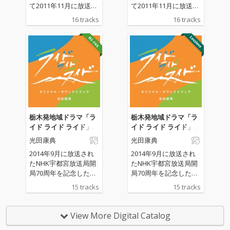
て2011年11月に放送さ
て2011年11月に放送さ
れた幻のラジオドラマ
れた幻のラジオドラマ
16 tracks
16 tracks
『砂漠の歌姫』のオリ
『砂漠の歌姫』のオリ
ジナル・サウンドトラ
ジナル・サウンドトラ
ックが14年という時を
ックが14年という時を
経て配信で登場。作編
経て配信で登場。作編
曲は『クロノ・トリガ
曲は『クロノ・トリガ
ー』や『ダンジョン
ー』や『ダンジョン
飯』などを手掛けるプ
飯』などを手掛けるプ
ロキオン・スタジオの
ロキオン・スタジオの
光田康典が全曲担当。
光田康典が全曲担当。
謎を秘めた砂漠の街を
謎を秘めた砂漠の街を
栃木発地域ドラマ「ラ
栃木発地域ドラマ「ラ
舞台にした躍動感あふ
舞台にした躍動感あふ
イド ライド ライド」オ
イド ライド ライド」オ
れる異世界ファンタジ
れる異世界ファンタジ
リジナル・サウンドト
リジナル・サウンドト
光田康典
光田康典
ーというドラマの世界
ーというドラマの世界
ラック
ラック
を光田康典が楽曲で表
を光田康典が楽曲で表
2014年9月に放送され
2014年9月に放送され
現したとても貴重なア
現したとても貴重なア
たNHK宇都宮放送局開
たNHK宇都宮放送局開
ーカイブス。
ーカイブス。
局70周年を記念した栃
局70周年を記念した栃
木発地域ドラマ『ライ
木発地域ドラマ『ライ
15 tracks
15 tracks
ド ライド ライド』のオ
ド ライド ライド』のオ
リジナル・サウンドト
リジナル・サウンドト
ラックが配信で登場。
ラックが配信で登場。
View More Digital Catalog
作曲は『クロノ・トリ
作曲は『クロノ・トリ