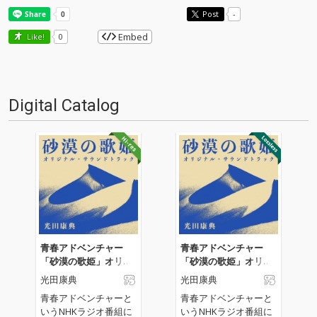
Post
-
Embed
Like!
0
Digital Catalog
青春アドベンチャー
青春アドベンチャー
「砂漠の歌姫」オリジ
「砂漠の歌姫」オリジ
ナル・サウンドトラッ
ナル・サウンドトラッ
光田康典
光田康典
ク
ク
青春アドベンチャーと
青春アドベンチャーと
いうNHKラジオ番組に
いうNHKラジオ番組に