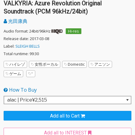
VALKYRIA: Azure Revolution Original
Soundtrack (PCM 96kHz/24bit)
光田康典
Audio format: 24bit/96kHz
Hi-res
Release date: 2017-03-08
Label:
SLEIGH BELLS
Total runtime: 99:30
ハイレゾ
女性ボーカル
Domestic
アニソン
ゲーム
How To Buy
Add all to Cart
Add all to INTEREST