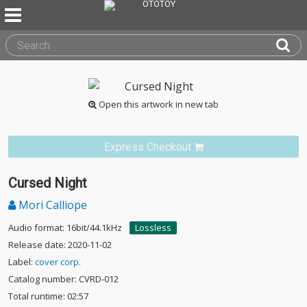
Open this artwork in new tab
Express Checkout
Cursed Night
Mori Calliope
Audio format: 16bit/44.1kHz
Lossless
Release date: 2020-11-02
Label:
cover corp.
Catalog number: CVRD-012
Total runtime: 02:57