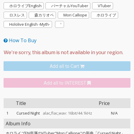
ホロライブEnglish
バーチャルYouTuber
VTuber
ロスレス
森カリオペ
Mori Calliope
ホロライブ
Hololive English -Myth-
How To Buy
Add all to Cart
Add all to INTEREST
Title
Price
1
Cursed Night
alac,flac,wav: 16bit/44.1kHz
N/A
Album Info
ホロライブEN所属のVTuber"Mori Calliope"の新曲「Cursed Night」