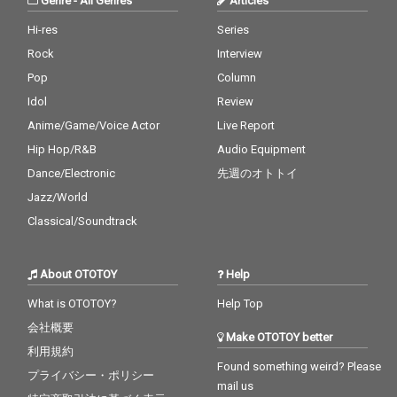
Genre
-
All Genres
Articles
アップ曲等を収録。
アップ曲等を収録。
Hi-res
Series
Rock
Interview
Pop
Column
Idol
Review
Anime/Game/Voice Actor
Live Report
Hip Hop/R&B
Audio Equipment
Dance/Electronic
先週のオトトイ
Jazz/World
Classical/Soundtrack
About OTOTOY
Help
What is OTOTOY?
Help Top
会社概要
Make OTOTOY better
利用規約
Found something weird? Please
プライバシー・ポリシー
mail us