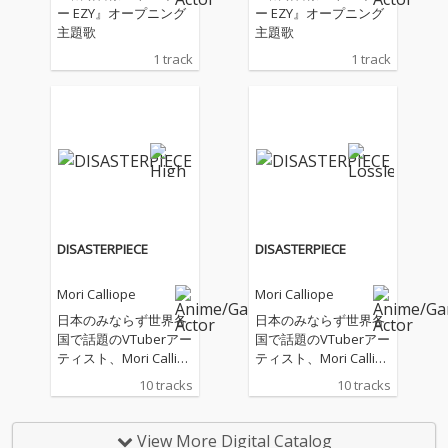
ー EZY』オープニング
ー EZY』オープニング
主題歌
主題歌
1 track
1 track
DISASTERPIECE
DISASTERPIECE
Mori Calliope
Mori Calliope
日本のみならず世界各
日本のみならず世界各
国で話題のVTuberアー
国で話題のVTuberアー
ティスト、Mori Calliop
ティスト、Mori Calliop
e。Major 3rdアルバム
e。Major 3rdアルバム
10 tracks
10 tracks
『DISASTERPIECE』を
『DISASTERPIECE』を
世界同時発売!今作アル
世界同時発売!今作アル
バムタイトルの『DISA
バムタイトルの『DISA
View More Digital Catalog