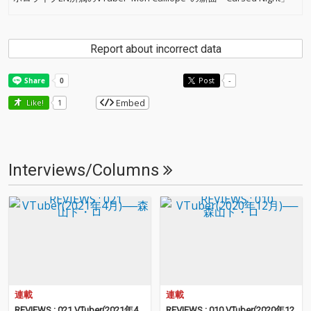
Report about incorrect data
Post
-
Embed
Like!
1
Interviews/Columns
連載
連載
REVIEWS : 021 VTuber(2021年4
REVIEWS : 010 VTuber(2020年12