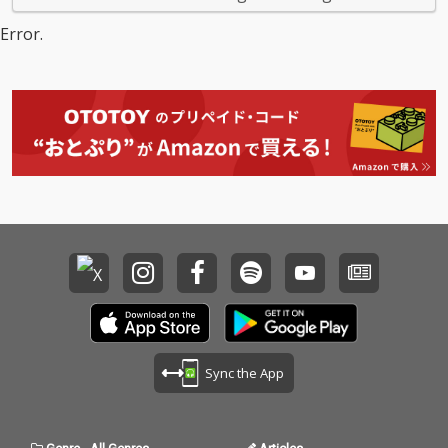
STERPIECE』(読み方:デ
STERPIECE』(読み方:デ
ィザスターピース)に
ィザスターピース)に
Error.
は、“不完全な自分の提
は、“不完全な自分の提
示。そして不完全であ
示。そして不完全であ
ることの美しさ”という
ることの美しさ”という
意味が込められてい
意味が込められてい
る。完璧でないことを
る。完璧でないことを
肯定する、そんなメッ
肯定する、そんなメッ
セージ性を込めた作品
セージ性を込めた作品
となっている。TVアニ
となっている。TVアニ
メ『ガチアクタ』第2
メ『ガチアクタ』第2
クールOP「LET’S JUST
クールOP「LET’S JUST
CRASH」、同アニメ挿
CRASH」、同アニメ挿
入歌「Rivals and Equa
入歌「Rivals and Equa
ls」他、PrimeVideo
ls」他、PrimeVideo
『最強新コンビ決定戦
『最強新コンビ決定戦
THEゴールデンコンビ2
THEゴールデンコンビ2
025 』主題歌「Gold U
025 』主題歌「Gold U
nbalance feat. 中島健
nbalance feat. 中島健
人」、テレビ朝日金曜
人」、テレビ朝日金曜
Sync the App
ナイトドラマ『魔物』
ナイトドラマ『魔物』
のOriginal Sound Trac
のOriginal Sound Trac
kで参加した「Die For
kで参加した「Die For
You」等、多くのタイ
You」等、多くのタイ