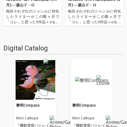
月)──森山ド・ロ
月)──森山ド・ロ
毎回それぞれのジャンルに特化
毎回それぞれのジャンルに特化
したライターがこの数ヶ月で
したライターがこの数ヶ月で
「コレ」と思った9作品＋αを紹
「コレ」と思った9作品＋αを紹
介するコーナー。今回はVTuber
介するコーナー。今回はVTuber
をメインに活動するライター、
をメインに活動するライター、
森山ド・ロが登場。様々なジャ
森山ド・ロが登場。様々なジャ
ンルにまたがったVTuberによる
ンルにまたがったVTuberによる
Digital Catalog
楽曲のなかから、9作品をセレ
楽曲のなかから、9作品をセレ
クト。 ''OTOT…
クト。トマト組の中で…
黎明Compass
黎明Compass
Mori Calliope
Mori Calliope
『機動警察パトレイバ
『機動警察パトレイバ