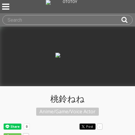
桃鈴ねね
Anime/Game/Voice Actor
Post
-