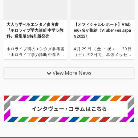
大人も学べるエンタメ参考書
【オフィシャルレポート】VTub
『ホロライブ学力診断 中学５教
er67名が集結〈VTuber Fes Japa
科』通常版&特別版発売
n 2022〉
ホロライブ初のエンタメ参考書
4月29日（金・祝）、30日
『ホロライブ学力診断 中学５教
（土）の2日間、幕張メッセに
科』の通常版&特別版が、2024
てVTuberの祭典〈VTuber Fes J
年7月25日（木）に発売され
apan 2022〉が開催された。熱
た。 『ホロライブ学力診断 中学
気冷めやらぬフェスのオフィシ
View More News
５教科』は、中学生や高校生は
ャルレポートが到着した。 ＝＝
もちろん、大人も楽しめるクイ
様々なフィールドでシーンをけ
ズ風の参考書。 この１冊で、中
ん引するトップVTuberた
学レベルの国語・数