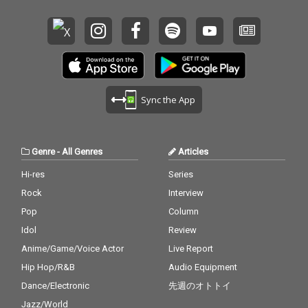
Sync the App
Genre
-
All Genres
Articles
Hi-res
Series
Rock
Interview
Pop
Column
Idol
Review
Anime/Game/Voice Actor
Live Report
Hip Hop/R&B
Audio Equipment
Dance/Electronic
先週のオトトイ
Jazz/World