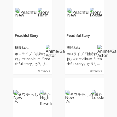
Peachful Story
Peachful Story
桃鈴ねね
桃鈴ねね
ホロライブ「桃鈴ね
ホロライブ「桃鈴ね
ね」の1st Album『Pea
ね」の1st Album『Pea
chful Story』がリリー
chful Story』がリリー
ス！ これまでに配信リ
ス！ これまでに配信リ
9 tracks
9 tracks
リースしてきた「ねね
リースしてきた「ねね
ちのギラギラファンミ
ちのギラギラファンミ
ーティング」「LOVE受
ーティング」「LOVE受
信、ヒクツ発信」「カ
信、ヒクツ発信」「カ
ラカラ！」「Liminal」
ラカラ！」「Liminal」
のほか、新規楽曲を収
のほか、新規楽曲を収
録。
録。