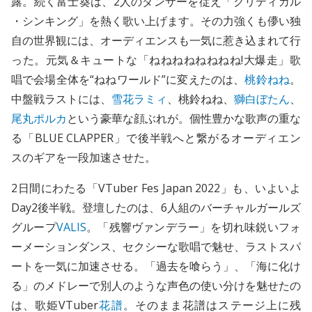
露。続く富士葵は、2人のダンサーを従え「クリティカル
・シンキング」を熱く歌い上げます。その力強くも儚い独
自の世界観には、オーディエンスも一気に惹き込まれて行
った。元気＆キュートな「ねねねねねねねね!大爆走」歌
唱で会場全体を“ねねワールド”に変えたのは、
桃鈴ねね
。
中盤戦ラストには、
雪花ラミィ
、桃鈴ねね、
獅白ぼたん
、
尾丸ポルカ
という豪華な顔ぶれが。個性豊かな歌声の重な
る「BLUE CLAPPER」で後半戦へと繋がるオーディエン
スのギアを一段加速させた。
2日間にわたる「VTuber Fes Japan 2022」も、いよいよ
Day2後半戦。登壇したのは、6人組のバーチャルガールズ
グループ
VALIS
。「残響ヴァンデラー」を切れ味鋭いフォ
ーメーションダンス、セクシーな歌唱で魅せ、ラストスパ
ートを一気に加速させる。「過去を喰らう」、「海に化け
る」のメドレーで別人のような声色の使い分けを魅せたの
は、歌姫VTuber
花譜
。そのまま花譜はステージ上に残