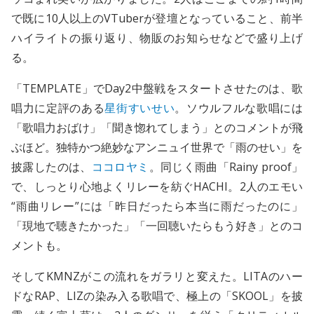
で既に10人以上のVTuberが登壇となっていること、前半
ハイライトの振り返り、物販のお知らせなどで盛り上げ
る。
「TEMPLATE」でDay2中盤戦をスタートさせたのは、歌
唱力に定評のある
星街すいせい
。ソウルフルな歌唱には
「歌唱力おばけ」「聞き惚れてしまう」とのコメントが飛
ぶほど。独特かつ絶妙なアンニュイ世界で「雨のせい」を
披露したのは、
ココロヤミ
。同じく雨曲「Rainy proof」
で、しっとり心地よくリレーを紡ぐHACHI。2人のエモい
“雨曲リレー”には「昨日だったら本当に雨だったのに」
「現地で聴きたかった」「一回聴いたらもう好き」とのコ
メントも。
そしてKMNZがこの流れをガラリと変えた。LITAのハー
ドなRAP、LIZの染み入る歌唱で、極上の「SKOOL」を披