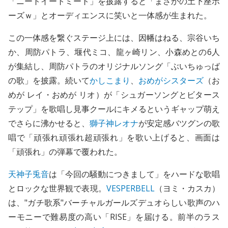
「ニートイートミート」を披露すると「まさかの土下座ポ
ーズｗ」とオーディエンスに笑いと一体感が生まれた。
この一体感を繋ぐステージ上には、因幡はねる、宗谷いち
か、周防パトラ、堰代ミコ、龍ヶ崎リン、小森めとの6人
が集結し、周防パトラのオリジナルソング「ぶいちゅっば
の歌」を披露。続いて
かしこまり
、
おめがシスターズ
（お
めが レイ・おめが リオ）が「シュガーソングとビタース
テップ」を歌唱し見事クールにキメるというギャップ萌え
でさらに沸かせると、
獅子神レオナ
が安定感バツグンの歌
唱で「頑張れ頑張れ超頑張れ」を歌い上げると、画面は
「頑張れ」の弾幕で覆われた。
天神子兎音
は「今回の騒動につきまして」をハードな歌唱
とロックな世界観で表現。
VESPERBELL
（ヨミ・カスカ）
は、"ガチ歌系"バーチャルガールズデュオらしい歌声のハ
ーモニーで難易度の高い「RISE」を届ける。前半のラス