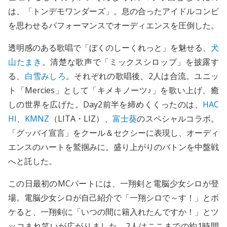
は、「トンデモワンダーズ」。息の合ったアイドルコンビ
を思わせるパフォーマンスでオーディエンスを圧倒した。
透明感のある歌唱で「ぼくのしーくれっと」を魅せる、
犬
山たまき
。清楚な歌声で「ミックスシロップ」を披露す
る、
白雪みしろ
。それぞれの歌唱後、2人は合流。ユニッ
ト「Mercies」として「キメキノーツ♪」を歌い上げ、癒
しの世界を広げた。Day2前半を締めくくったのは、
HAC
HI
、
KMNZ
（LITA・LIZ）、
富士葵
のスペシャルコラボ。
「グッバイ宣言」をクール＆セクシーに表現し、オーディ
エンスのハートを鷲掴みに。盛り上がりのバトンを中盤戦
へと託した。
この日最初のMCパートには、一翔剣と電脳少女シロが登
場。電脳少女シロが自己紹介で「一翔シロで～す！」とボ
ケると、一翔剣に「いつの間に籍入れたんですか！」とツ
ッコまれ笑いが広がりました。2人はここまでの約1時間