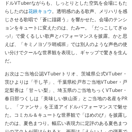
ドルVTuberながらも、しっとりとした空気を会場にもた
らしたのは
花鋏キョウ
。透明感のある歌声、メリハリを感
じさせる歌唱で「蒼に躊躇う」を響かせた。会場のテンシ
ョンをキュートに変えたのは、たみー。「だっこしてぎゅ
っ!」で愛くるしい歌声とパフォーマンスを披露。かと思
えば、「キミノヨゾラ哨戒班」では別人のような声色の使
い分けでクールな世界観を表現し、ギャップで驚きを生ん
だ。
お次はご当地公認VTuberトリオ、茨城県公式VTuber・
茨ひよりは「干し芋」、千葉県松戸市ご当地VTuber・戸
定梨香は「甘～い梨」、埼玉県のご当地ちっくVTuber・
春日部つくしは「美味しい狭山茶」とご当地の名産をPR
し、「ファンサ」を王道アイドルパフォーマンスで魅せ
た。コミカル＆キュートな世界観で「ほめのび」を披露し
たのは、夏色まつり。幅広い表現力に定評のある夏色まつ
りのアクトが届けられると、画面は「えらい！」の弾幕で