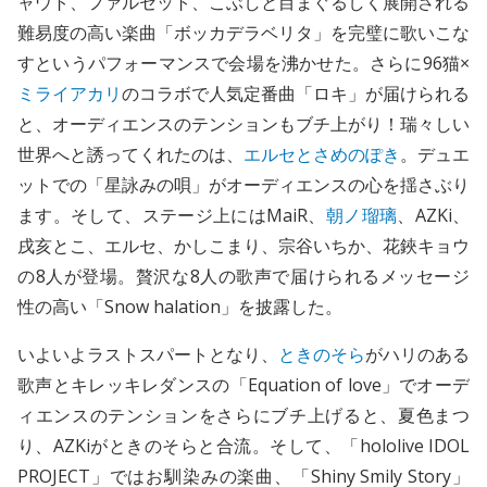
ャウト、ファルセット、こぶしと目まぐるしく展開される
難易度の高い楽曲「ボッカデラベリタ」を完璧に歌いこな
すというパフォーマンスで会場を沸かせた。さらに96猫×
ミライアカリ
のコラボで人気定番曲「ロキ」が届けられる
と、オーディエンスのテンションもブチ上がり！瑞々しい
世界へと誘ってくれたのは、
エルセとさめのぽき
。デュエ
ットでの「星詠みの唄」がオーディエンスの心を揺さぶり
ます。そして、ステージ上にはMaiR、
朝ノ瑠璃
、AZKi、
戌亥とこ、エルセ、かしこまり、宗谷いちか、花鋏キョウ
の8人が登場。贅沢な8人の歌声で届けられるメッセージ
性の高い「Snow halation」を披露した。
いよいよラストスパートとなり、
ときのそら
がハリのある
歌声とキレッキレダンスの「Equation of love」でオーデ
ィエンスのテンションをさらにブチ上げると、夏色まつ
り、AZKiがときのそらと合流。そして、「hololive IDOL
PROJECT」ではお馴染みの楽曲、「Shiny Smily Story」