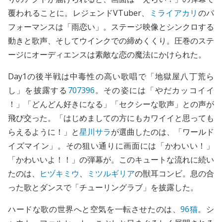
覆われることに。レジェンドVTuber、
ミライアカリ
のパ
フォーマンスは「雨恋い」。ステージ映像とシンクロする
動きと歌声、そしてウインクでの締めくくり。圧巻のステ
ージにオーディエンスは素敵な恋の魔法にかけられた。
Day1の後半戦は中毒性の高い歌唱で「地獄屋八丁荒ら
し」を披露する
707396
。その姿には「やだカッコイイ
！」「どんどん好きになる」「セクシーな歌声」との声が
飛び交った。「はじめましての方にもカワイイと思っても
らえるように！」と
星川サラ
が選曲したのは、「ワールド
イズマイン」。その狙い通りに画面には「かわいい！」
「かわいいよ！！」の弾幕が。このキュートな流れに続い
たのは、
ヒヅキミウ
、
ミツルギリア
の獣耳コンビ。息の合
った歌とダンスで「チューリングラブ」を披露した。
ハードな歌の世界へと空気を一転させたのは、
96猫
。シ