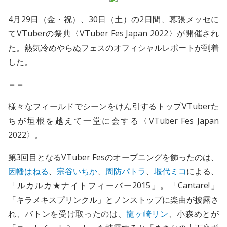
4月29日（金・祝）、30日（土）の2日間、幕張メッセに
てVTuberの祭典〈VTuber Fes Japan 2022〉が開催され
た。熱気冷めやらぬフェスのオフィシャルレポートが到着
した。
＝＝
様々なフィールドでシーンをけん引するトップVTuberた
ちが垣根を越えて一堂に会する〈VTuber Fes Japan
2022〉。
第3回目となるVTuber Fesのオープニングを飾ったのは、
因幡はねる
、
宗谷いちか
、
周防パトラ
、
堰代ミコ
による、
「ルカルカ★ナイトフィーバー2015」。「Cantare!」
「キラメキスプリンクル」とノンストップに楽曲が披露さ
れ、バトンを受け取ったのは、
龍ヶ崎リン
、小森めとが