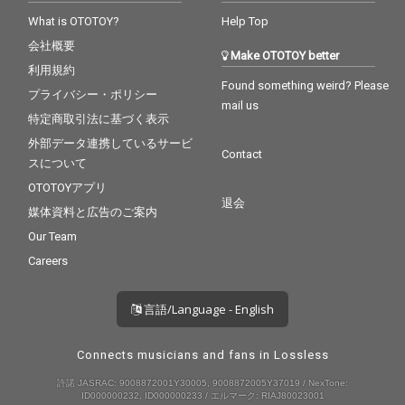
What is OTOTOY?
Help Top
会社概要
Make OTOTOY better
利用規約
Found something weird? Please
プライバシー・ポリシー
mail us
特定商取引法に基づく表示
外部データ連携しているサービ
Contact
スについて
OTOTOYアプリ
退会
媒体資料と広告のご案内
Our Team
Careers
言語/Language - English
Connects musicians and fans in Lossless
許諾 JASRAC: 9008872001Y30005, 9008872005Y37019 / NexTone:
ID000000232, ID000000233 / エルマーク: RIAJ80023001