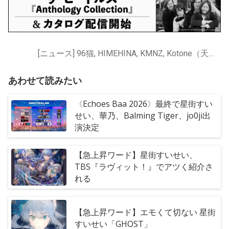
[ニュース] 96猫, HIMEHINA, KMNZ, Kotone（天神 子兎音）, MaiR, Tacitly, V.W.P, VALIS, VESPERBELL, おめがシスターズ, かしこまり, しぐれうい, ときのそら, エーテル・クレスエンティア, ココロヤミ, ゴールドシップ (CV. 上田 瞳), ヒヅキミウ, ミツルギリア, ミライアカリ, ヰ世界情緒, 不知火フレア, 周防パトラ, 因幡はねる, 堰代ミコ, 夏色まつり, 天音かなた, 奏みみ, 宗谷いちか, 富士葵, 尾丸ポルカ, 幸祜, 星川サラ, 星街すいせい, 春猿火, 朝ノ瑠璃, 桃鈴ねね, 犬山たまき, 獅子神レオナ, 獅白ぼたん, 理芽, 白雪みしろ, 神楽 めあ, 花譜, 花鋏キョウ, 雪花ラミィ, 龍ヶ崎リン
あわせて読みたい
〈Echoes Baa 2026〉最終で星街すい
せい、華乃、Balming Tiger、jo0ji出
演決定
【急上昇ワード】星街すいせい、
TBS『ラヴィット！』でアツく紹介さ
れる
【急上昇ワード】エモくて切ない 星街
すいせい「GHOST」