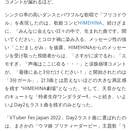
コメントが漏れるほど。
シンクロ率の高いダンスとパワフルな歌唱で「フリコドウ
ル」を表現したのは、歌姫コンビ
HIMEHINA
。続けざま
に、「みんなに会えない日々の中で、生まれた曲です。聞
いてください」とコロナ禍に染み入る、メッセージ性の強
い「こだましがみ」を披露。HIMEHINAからのメッセー
ジを受け取った視聴者からは、「さすがに涙でるわ」「エ
モすぎ」「声魂はここに在る・・・」と涙腺崩壊コメント
が。「最後にあと3分だけください！」と開始されたのは
「3分ガール」。計3曲とは思えないほどの大きな満足感
を残す "HIMEHINA劇場"となった。そして、天音かなた
のキュートな「特者生存ワンダラダー!!」へと続き、いよ
いよDay2もラスト曲を残すのみとなった。
「VTuber Fes Japan 2022」Day2ラスト曲に選ばれたの
は、まさかの「ウマ娘 プリティーダービー」主題歌「う