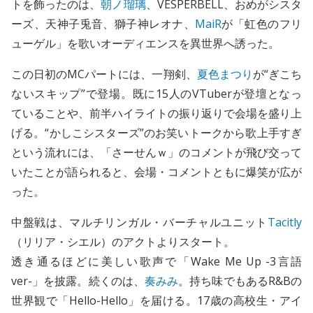
トを飾ったのは、
朝ノ瑠璃
、VESPERBELL、おめがシスタ
ーズ、天神子兎音、獅子神レオナ、
MaiR
が「虹色のフリ
ューゲル」を歌いオーディエンスを異世界へ誘った。
この日初のMCパートには、一翔剣、
夏色まつり
が“ぎこち
ないスキップ”で登場。既に15人のVTuberが登壇となっ
ていることや、前半ハイライトの振り返りで会場を盛り上
げる。“かしこシスターズ”のお笑いトークから歌上手すぎ
という流れには、「さーせんｗ」のコメントが飛び交って
いたことが語られると、会場・コメントともに爆笑が広が
った。
中盤戦は、マルチリンガル・バーチャルユニット
Tacitly
（リリア・シエル）のアクトよりスタート。
透き通るほどに美しい歌声で「Wake Me Up -3言語
ver-」を披露。続くのは、
奏みみ
。持ち味でもあるR&Bの
世界観で「Hello-Hello」を届ける。17歳の高校生・アイ