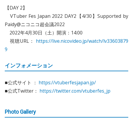
【DAY 2】
VTuber Fes Japan 2022 DAY2【4/30】Supported by
Paidy@ニコニコ超会議2022
2022年4月30日（土）開演：14:00
視聴URL：
https://live.nicovideo.jp/watch/lv33603879
9
インフォメーション
■公式サイト ：
https://vtuberfesjapan.jp/
■公式Twitter：
https://twitter.com/vtuberfes_jp
Photo Gallery