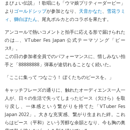
まぴょい伝説」！歌唱にも「ウマ娘プリティーダービー」
より
ゴールドシップ
が参加となり、
天音かなた
、
雪花ラミ
ィ
、
獅白ぼたん
、尾丸ポルカとのコラボを果たす。
アンコールで熱いコメントと拍手に応える形で届けられた
のは…、VTuber Fes Japan 公式テーマソング「ピー
ス!!」。
この日の参加者全員でのパフォーマンスに、惜しみない拍
手と「88888888」弾幕が途切れることなく続いた。
「ここに集って つなごう！ ぼくたちのピースを。」
キャッチフレーズの通りに、触れたオーディエンス一人一
人が、日々の生活で失ってしまったピース（欠けら）を取
り戻し、一体感という繋がりを持てた「VTuber Fes
Japan 2022」。大きな充実感、繋がり生まれた絆。これ
らはピース（平和）という芳醇な余韻となり、今も胸の奥