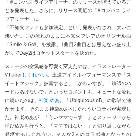
「#コンパス ライブアリーナ」のリリースが控えているこ
とを発表した。さらに、リリース間近の「#コンパス ライ
ブアリーナ」に
「不知火フレアも参加決定」という発表がなされ、大いに
沸いた。この流れのままに不知火フレアのオリジナル曲
「Smile & Go!!」を披露。1曲目2曲目とは思えない盛り上
がりでDay2はロケットスタートを決めた。
ステージの空気感を可愛く変えたのは、イラストレーター
VTuber
しぐれうい
。王道アイドルパフォーマンスで「ス
イートマジック」披露すると、「かわいすぎ」「絵師のハ
ードルあげないで」といったコメントも。キュートな流れ
に続いたのは、
神楽 めあ
。「Ubiquitous dB」の歌唱で沸
かせます。そのまま神楽めあ×しぐれういコラボが実現し
た。神楽めあが、「ういママで～す！」とステージ上から
呼び込みを行うと、「ママではない！」と切り返しながら
登壇するしぐれうい。そんな2人のコラボ曲となったの