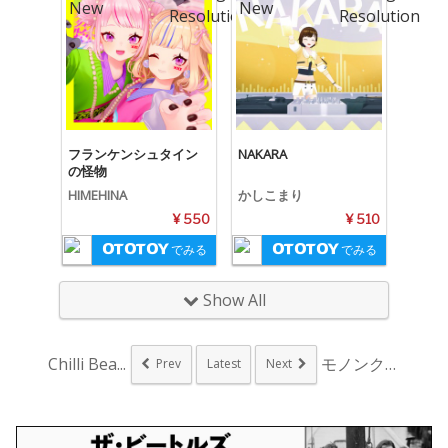
フランケンシュタイン
NAKARA
の怪物
HIMEHINA
かしこまり
¥ 550
¥ 510
でみる
でみる
Show All
Chilli Bea...
モノンクル新曲「Hi...
Prev
Latest
Next