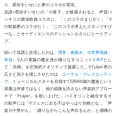
り、星街すいせいと夢のコラボが実現。
花譜×星街すいせいの「小夜子」が披露されると、声質バ
ッチリの最強歌姫コラボに、「このコラボまじか！」「V
の歌姫夢のコラボだ！」「このコラボ考えたスタッフすげ
ーな」とオーディエンスのテンションもさらにヒートアッ
プ。
続いて花譜と合流したのは、
理芽
、
春猿火
、
ヰ世界情緒
、
幸祜
。5人の電脳の魔女達が織りなすユニット
V.W.P
とし
て「共鳴」を圧倒的クオリティで披露した。VTuber界の
広さと深さを感じさせたのは、
エーテル・クレスエンティ
ア
。ミュージカルスターを目指す1万8000歳の魔族という
肩書は伊達ではなく、他の追随を許さない声楽的アプロー
チで「Prayer」を歌い上げた。バイオリンと融合するそ
の歌声には「Vフェスに出る子はやっぱり別格だな」「声
楽ガチ勢やん」「踊りながらこんな声出るんか」と感嘆の