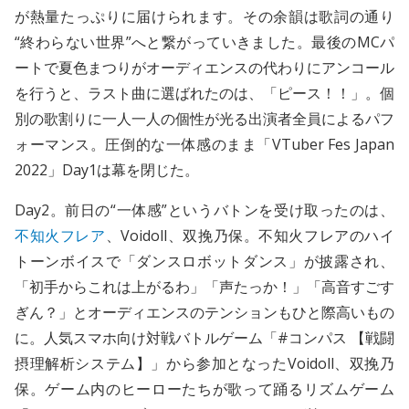
が熱量たっぷりに届けられます。その余韻は歌詞の通り
“終わらない世界”へと繋がっていきました。最後のMCパ
ートで夏色まつりがオーディエンスの代わりにアンコール
を行うと、ラスト曲に選ばれたのは、「ピース！！」。個
別の歌割りに一人一人の個性が光る出演者全員によるパフ
ォーマンス。圧倒的な一体感のまま「VTuber Fes Japan
2022」Day1は幕を閉じた。
Day2。前日の“一体感”というバトンを受け取ったのは、
不知火フレア
、Voidoll、双挽乃保。不知火フレアのハイ
トーンボイスで「ダンスロボットダンス」が披露され、
「初手からこれは上がるわ」「声たっか！」「高音すごす
ぎん？」とオーディエンスのテンションもひと際高いもの
に。人気スマホ向け対戦バトルゲーム「#コンパス 【戦闘
摂理解析システム】」から参加となったVoidoll、双挽乃
保。ゲーム内のヒーローたちが歌って踊るリズムゲーム