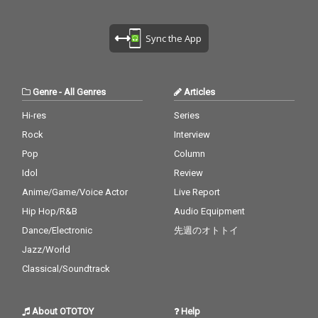
Sync the App
Genre
-
All Genres
Articles
Hi-res
Series
Rock
Interview
Pop
Column
Idol
Review
Anime/Game/Voice Actor
Live Report
Hip Hop/R&B
Audio Equipment
Dance/Electronic
先週のオトトイ
Jazz/World
Classical/Soundtrack
About OTOTOY
Help