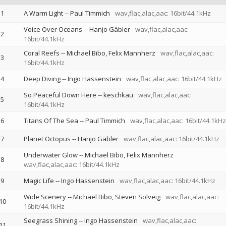
1
A Warm Light
--
Paul Timmich
wav,flac,alac,aac: 16bit/44.1kHz
Voice Over Oceans
--
Hanjo Gäbler
wav,flac,alac,aac:
2
16bit/44.1kHz
Coral Reefs
--
Michael Bibo
Felix Mannherz
wav,flac,alac,aac:
3
16bit/44.1kHz
4
Deep Diving
--
Ingo Hassenstein
wav,flac,alac,aac: 16bit/44.1kHz
So Peaceful Down Here
--
keschkau
wav,flac,alac,aac:
5
16bit/44.1kHz
6
Titans Of The Sea
--
Paul Timmich
wav,flac,alac,aac: 16bit/44.1kHz
7
Planet Octopus
--
Hanjo Gäbler
wav,flac,alac,aac: 16bit/44.1kHz
Underwater Glow
--
Michael Bibo
Felix Mannherz
8
wav,flac,alac,aac: 16bit/44.1kHz
9
Magic Life
--
Ingo Hassenstein
wav,flac,alac,aac: 16bit/44.1kHz
Wide Scenery
--
Michael Bibo
Steven Solveig
wav,flac,alac,aac:
10
16bit/44.1kHz
Seegrass Shining
--
Ingo Hassenstein
wav,flac,alac,aac:
11