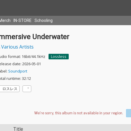
Merch
IN-STORE
Schooling
Immersive Underwater
Various Artists
udio format: 16bit/44.1kHz
Lossless
elease date: 2026-05-01
abel:
Soundport
otal runtime: 32:12
ロスレス
Title