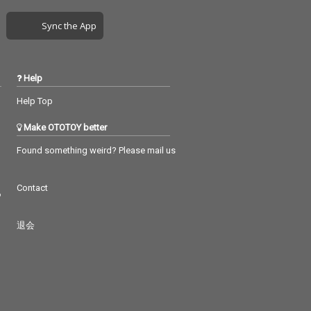
Sync the App
Help
Help Top
Make OTOTOY better
Found something weird? Please mail us
Contact
つ
退会