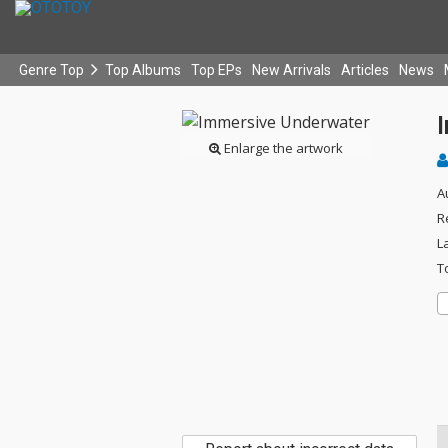
Genre Top
Top Albums
Top EPs
New Arrivals
Articles
News
Enlarge the artwork
A
R
L
T