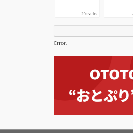
20 tracks
Error.