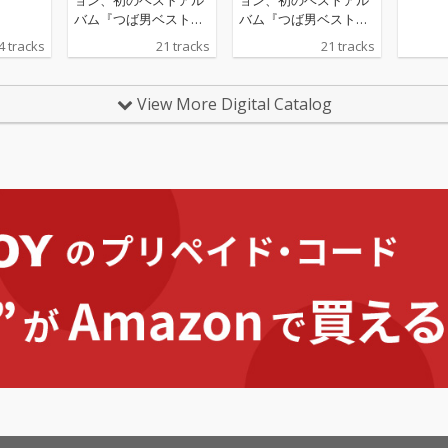
バム『つば男ベスト』
バム『つば男ベスト』
『つば男インストベス
『つば男インストベス
4 tracks
21 tracks
21 tracks
ト』の2作品配信リリ
ト』の2作品配信リリ
ース。 このベスト盤に
ース。 このベスト盤に
は、CUBERS、THE SU
は、CUBERS、THE SU
View More Digital Catalog
PER FRUIT、世が世な
PER FRUIT、世が世な
ら!!!、SHY、POCKET P
ら!!!、SHY、POCKET P
ANiC、峯脇から各5曲
ANiC、峯脇から各5曲
ずつを厳選。さらに、
ずつを厳選。さらに、
現つば男メンバー19名
現つば男メンバー19名
とつば男AP（CUBER
とつば男AP（CUBER
S）のTAKAを加えた総
S）のTAKAを加えた総
勢20名が、本アルバム
勢20名が、本アルバム
のために歌唱した新録
のために歌唱した新録
「Samenaide」を含む
「Samenaide」を含む
全21曲が収録される。
全21曲が収録される。
選曲はつばさ男子プロ
選曲はつばさ男子プロ
ダクションのチーフマ
ダクションのチーフマ
ネージャー・堀切裕真
ネージャー・堀切裕真
をはじめ、高橋芳朗、
をはじめ、高橋芳朗、
南波一海、坂井彩花、
南波一海、坂井彩花、
小林千絵による選考・
小林千絵による選考・
選曲を経て決定した。
選曲を経て決定した。