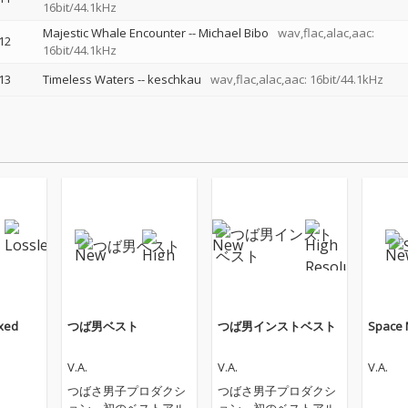
16bit/44.1kHz
Majestic Whale Encounter
--
Michael Bibo
wav,flac,alac,aac:
12
16bit/44.1kHz
13
Timeless Waters
--
keschkau
wav,flac,alac,aac: 16bit/44.1kHz
xed
つば男ベスト
つば男インストベスト
Space 
V.A.
V.A.
V.A.
つばさ男子プロダクシ
つばさ男子プロダクシ
ョン、初のベストアル
ョン、初のベストアル