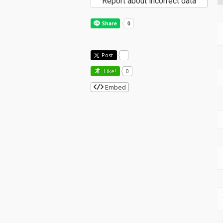
Report about incorrect data
Post
-
Like!
0
Embed