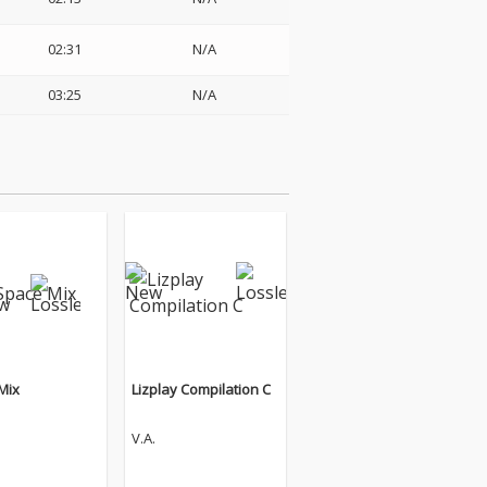
02:31
N/A
03:25
N/A
Mix
Lizplay Compilation C
V.A.