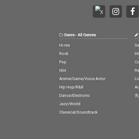
Genre
-
All Genres
Hi-res
Se
Rock
In
Pop
C
Idol
Re
Anime/Game/Voice Actor
Li
Hip Hop/R&B
Au
Dance/Electronic
先
Jazz/World
Classical/Soundtrack