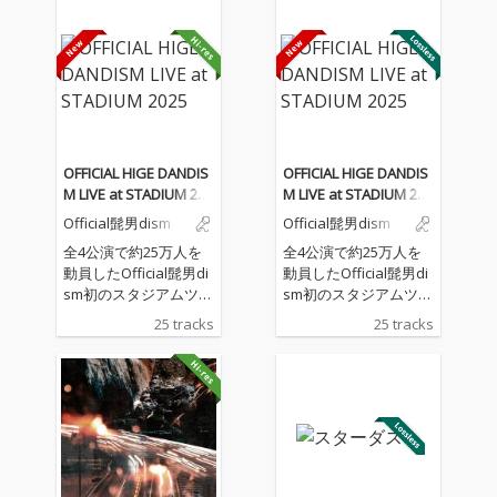
OFFICIAL HIGE DANDIS
OFFICIAL HIGE DANDIS
M LIVE at STADIUM 202
M LIVE at STADIUM 202
5
5
Official髭男dism
Official髭男dism
全4公演で約25万人を
全4公演で約25万人を
動員したOfficial髭男di
動員したOfficial髭男di
sm初のスタジアムツア
sm初のスタジアムツア
ー〈OFFICIAL HIGE DA
ー〈OFFICIAL HIGE DA
25 tracks
25 tracks
NDISM LIVE at STADIU
NDISM LIVE at STADIU
M 2025〉のツアーファ
M 2025〉のツアーファ
イナル公演となる、20
イナル公演となる、20
25年6月1日に日産スタ
25年6月1日に日産スタ
ジアムでのライブを完
ジアムでのライブを完
全収録。本公演を劇場
全収録。本公演を劇場
版として編集された映
版として編集された映
画は日本国内外で公開
画は日本国内外で公開