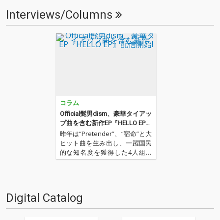
Interviews/Columns
コラム
Official髭男dism、豪華タイアッ
プ曲を含む新作EP『HELLO EP』
配信開始!
昨年は“Pretender”、“宿命”と大
ヒット曲を生み出し、一躍国民
的な知名度を獲得した4人組ピ
アノ・ロック・バンド、Official
髭男dismが待望の新作EP『HEL
LO EP』をリリース。フジテレ
ビ系『めざましテレビ』テーマ
Digital Catalog
ソング“HELLO”、2…