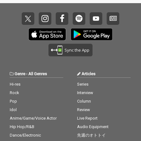
Sync the App
Genre
-
All Genres
Articles
Hi-res
Series
Rock
Interview
Pop
Column
Idol
Review
Anime/Game/Voice Actor
Live Report
Hip Hop/R&B
Audio Equipment
Dance/Electronic
先週のオトトイ