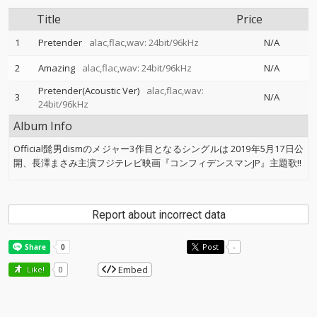
Title
Price
1
Pretender
alac,flac,wav: 24bit/96kHz
N/A
2
Amazing
alac,flac,wav: 24bit/96kHz
N/A
Pretender(Acoustic Ver)
alac,flac,wav:
3
N/A
24bit/96kHz
Album Info
Official髭男dismのメジャー3作目となるシングルは 2019年5月17日公
開、長澤まさみ主演フジテレビ映画『コンフィデンスマンJP』主題歌!!
Report about incorrect data
Post
-
Embed
Like!
0