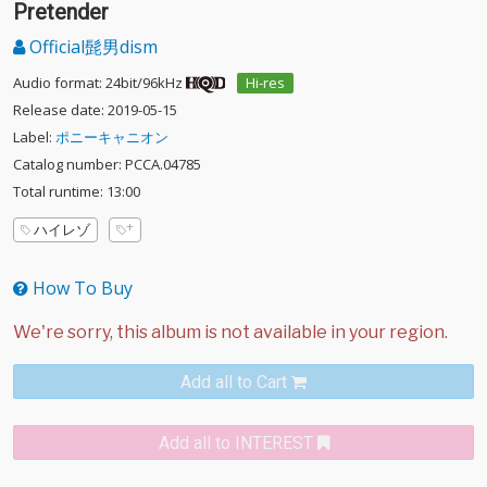
Pretender
Official髭男dism
Audio format: 24bit/96kHz
Hi-res
Release date: 2019-05-15
Label:
ポニーキャニオン
Catalog number: PCCA.04785
Total runtime: 13:00
ハイレゾ
How To Buy
Add all to Cart
Add all to INTEREST