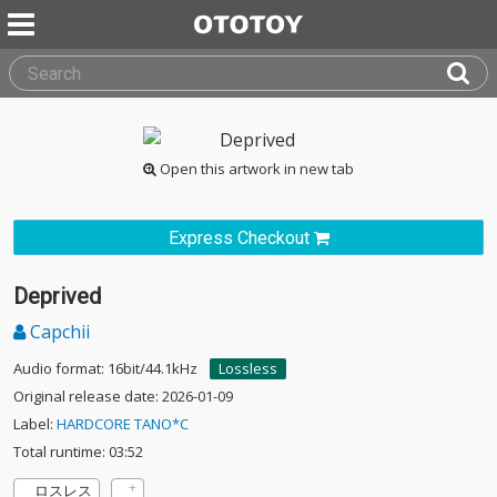
Open this artwork in new tab
Express Checkout
Deprived
Capchii
Audio format: 16bit/44.1kHz
Lossless
Original release date: 2026-01-09
Label:
HARDCORE TANO*C
Total runtime: 03:52
ロスレス