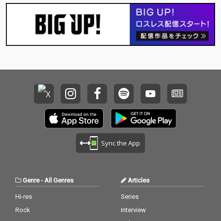
る一曲。 siron.の鋭く
エモーショナルな歌声
と、Capchiiらしい緻密
で攻撃的なサウンドが
交差する、衝動と再生
のロックナンバー。
「Crawl」、ぜひお聴
きください。
Sync the App
Genre
-
All Genres
Articles
Hi-res
Series
Rock
Interview