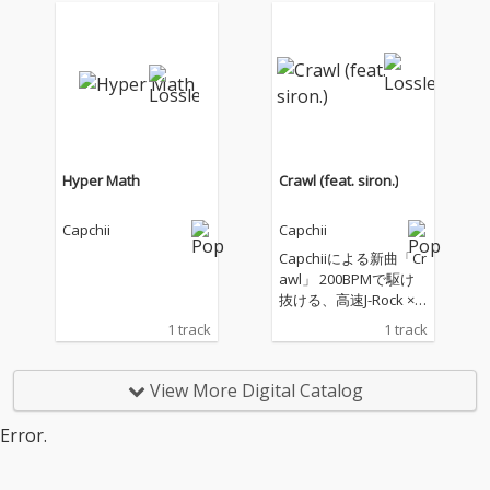
n、tekaluによるパワ
フルなリミックスを収
録。
Hyper Math
Crawl (feat. siron.)
Capchii
Capchii
Capchiiによる新曲「Cr
awl」 200BPMで駆け
抜ける、高速J-Rock × H
yper Popチューン。 散
1 track
1 track
らかった部屋から飛び
出し、混沌とノイズの
中で、自分だけの音と
View More Digital Catalog
言葉を探していく。 崩
れた過去、不安、未完
Error.
成な今日さえも抱えな
がら、それでも前へ這
い進むように鳴らされ