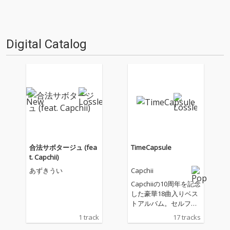
Digital Catalog
合法サボタージュ (fea
TimeCapsule
t. Capchii)
あずきうい
Capchii
Capchiiの10周年を記念
した豪華18曲入りベス
トアルバム。セルフリ
ミックス、新曲、そし
1 track
17 tracks
てt+pazolite、Synthio