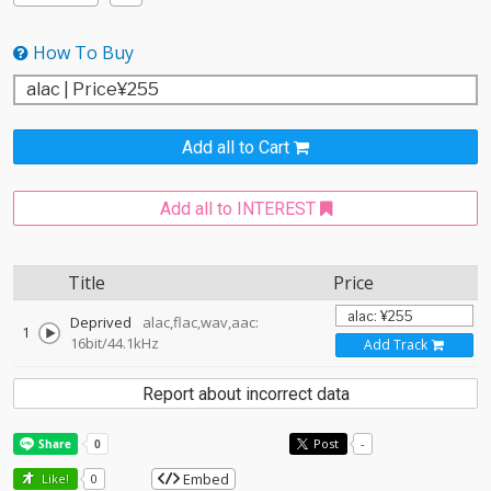
How To Buy
Add all to Cart
Add all to INTEREST
Title
Price
Deprived
alac,flac,wav,aac:
1
16bit/44.1kHz
Add Track
Report about incorrect data
Post
-
Embed
Like!
0