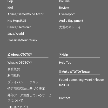
Pop
Column
Idol
Review
Anime/Game/Voice Actor
Live Report
Hip Hop/R&B
Audio Equipment
Dance/Electronic
先週のオトトイ
Jazz/World
Classical/Soundtrack
About OTOTOY
Help
What is OTOTOY?
Help Top
会社概要
Make OTOTOY better
利用規約
Found something weird? Please
プライバシー・ポリシー
mail us
特定商取引法に基づく表示
外部データ連携しているサービ
Contact
スについて
OTOTOYアプリ