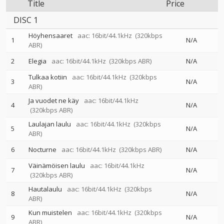
Title
Price
DISC 1
Höyhensaaret
aac: 16bit/44.1kHz
(320kbps
1
N/A
ABR)
2
Elegia
aac: 16bit/44.1kHz
(320kbps ABR)
N/A
Tulkaa kotiin
aac: 16bit/44.1kHz
(320kbps
3
N/A
ABR)
Ja vuodet ne käy
aac: 16bit/44.1kHz
4
N/A
(320kbps ABR)
Laulajan laulu
aac: 16bit/44.1kHz
(320kbps
5
N/A
ABR)
6
Nocturne
aac: 16bit/44.1kHz
(320kbps ABR)
N/A
Väinämöisen laulu
aac: 16bit/44.1kHz
7
N/A
(320kbps ABR)
Hautalaulu
aac: 16bit/44.1kHz
(320kbps
8
N/A
ABR)
Kun muistelen
aac: 16bit/44.1kHz
(320kbps
9
N/A
ABR)