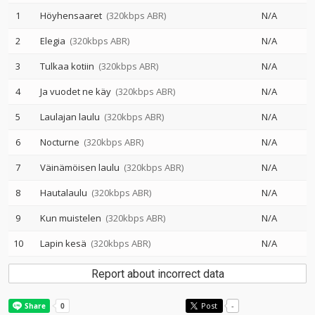
1
Höyhensaaret
(320kbps ABR)
N/A
2
Elegia
(320kbps ABR)
N/A
3
Tulkaa kotiin
(320kbps ABR)
N/A
4
Ja vuodet ne käy
(320kbps ABR)
N/A
5
Laulajan laulu
(320kbps ABR)
N/A
6
Nocturne
(320kbps ABR)
N/A
7
Väinämöisen laulu
(320kbps ABR)
N/A
8
Hautalaulu
(320kbps ABR)
N/A
9
Kun muistelen
(320kbps ABR)
N/A
10
Lapin kesä
(320kbps ABR)
N/A
Report about incorrect data
Post
-