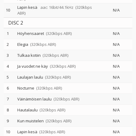
Lapin kesä
aac: 16bit/44.1kHz
(320kbps
10
N/A
ABR)
DISC 2
1
Höyhensaaret
(320kbps ABR)
N/A
2
Elegia
(320kbps ABR)
N/A
3
Tulkaa kotiin
(320kbps ABR)
N/A
4
Ja vuodet ne käy
(320kbps ABR)
N/A
5
Laulajan laulu
(320kbps ABR)
N/A
6
Nocturne
(320kbps ABR)
N/A
7
Väinämöisen laulu
(320kbps ABR)
N/A
8
Hautalaulu
(320kbps ABR)
N/A
9
Kun muistelen
(320kbps ABR)
N/A
10
Lapin kesä
(320kbps ABR)
N/A