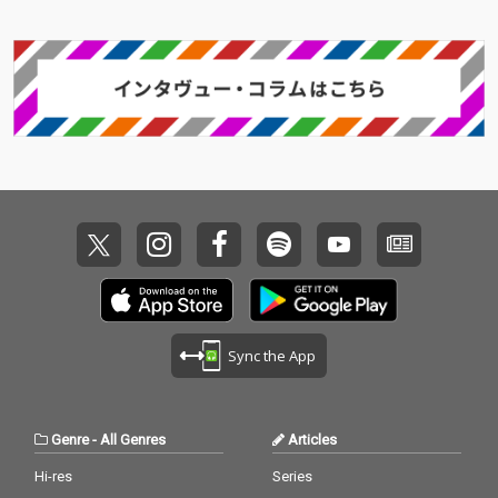
Sync the App
Genre
-
All Genres
Articles
Hi-res
Series