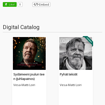
Embed
Like!
0
Digital Catalog
Sydämeeni joulun tee
Pyhät tekstit
n (Juhlapainos)
Vesa-Matti Loiri
Vesa-Matti Loiri