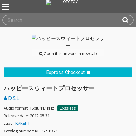
Open this artwork in new tab
Express Checkout
ハッピースウィートプロセッサー
D.S.L
Audio format: 16bit/44.1kHz
Lossless
Release date: 2012-08-31
Label:
KARENT
Catalog number: KRHS-91967