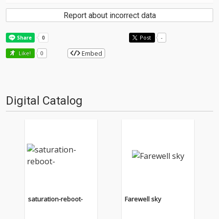
Report about incorrect data
Post
-
Embed
Like!
0
Digital Catalog
saturation-reboot-
Farewell sky