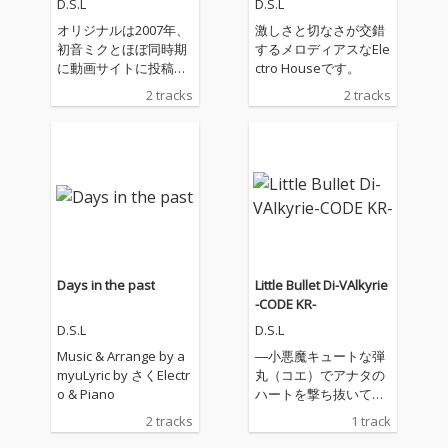
D.S.L
D.S.L
オリジナルは2007年、
激しさと切なさが交錯
初音ミクとほぼ同時期
するメロディアスなEle
に動画サイトに投稿
ctro Houseです。
し、後にゲームにも収
2 tracks
2 tracks
録された楽曲を新たな
歌詞とサウンドで"リブ
ート"。
Days in the past
Little Bullet Di-VAlkyrie
-CODE KR-
D.S.L
D.S.L
Music & Arrange by a
―小悪魔キュートな弾
myuLyric by さくElectr
丸（コエ）でアナタの
o & Piano
ハートを撃ち抜いてあ
げる―突き抜けるパワ
2 tracks
1 track
ーとキュートな鏡音リ