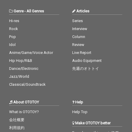
Genre
-
All Genres
Articles
Hi-res
Series
Rock
Interview
Pop
Column
Idol
Review
Anime/Game/Voice Actor
Live Report
Hip Hop/R&B
Audio Equipment
Dance/Electronic
先週のオトトイ
Jazz/World
Classical/Soundtrack
About OTOTOY
Help
What is OTOTOY?
Help Top
会社概要
Make OTOTOY better
利用規約