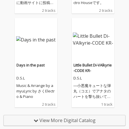
に動画サイトに投稿
ctro Houseです。
し、後にゲームにも収
2 tracks
2 tracks
録された楽曲を新たな
歌詞とサウンドで"リブ
ート"。
Days in the past
Little Bullet Di-VAlkyrie
-CODE KR-
D.S.L
D.S.L
Music & Arrange by a
―小悪魔キュートな弾
myuLyric by さくElectr
丸（コエ）でアナタの
o & Piano
ハートを撃ち抜いてあ
げる―突き抜けるパワ
2 tracks
1 track
ーとキュートな鏡音リ
ンPowerボーカルのハ
イスピードkawaiiロッ
View More Digital Catalog
クチューンです。