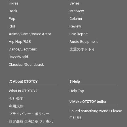
Hi-res
Series
Rock
Interview
Pop
Column
Idol
Review
Anime/Game/Voice Actor
Live Report
Hip Hop/R&B
Audio Equipment
Dance/Electronic
先週のオトトイ
Jazz/World
Classical/Soundtrack
About OTOTOY
Help
What is OTOTOY?
Help Top
会社概要
Make OTOTOY better
利用規約
Found something weird? Please
プライバシー・ポリシー
mail us
特定商取引法に基づく表示