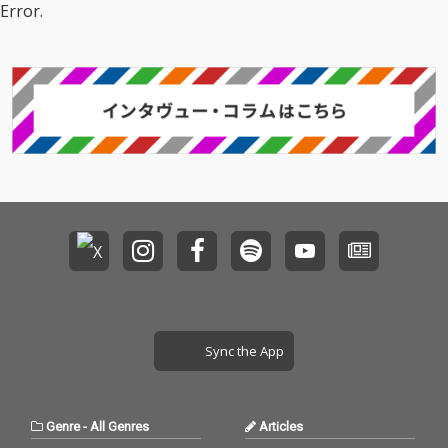
Error.
Sync the App
Genre
-
All Genres
Articles