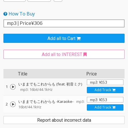
How To Buy
Add all to Cart
Add all to INTEREST
Title
Price
いままでもこれからも (feat. 初音ミク)
1
mp3: 16bit/44.1kHz
Add Track
いままでもこれからも -Karaoke-
mp3:
2
16bit/44.1kHz
Add Track
Report about incorrect data