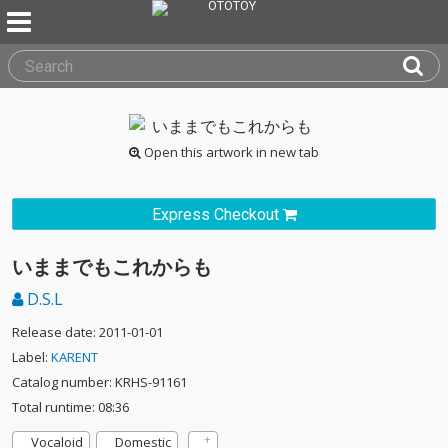
Open this artwork in new tab
Express Checkout
いままでもこれからも
D.S.L
Release date: 2011-01-01
Label:
KARENT
Catalog number: KRHS-91161
Total runtime: 08:36
Vocaloid
Domestic