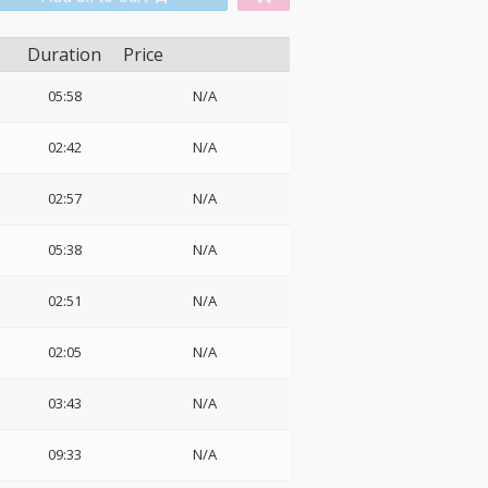
Duration
Price
05:58
N/A
02:42
N/A
02:57
N/A
05:38
N/A
02:51
N/A
02:05
N/A
03:43
N/A
09:33
N/A