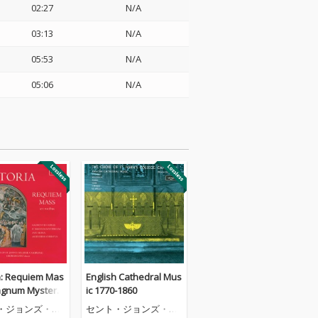
02:27
N/A
03:13
N/A
05:53
N/A
05:06
N/A
ia: Requiem Mas
English Cathedral Mus
agnum Mysteriu
ic 1770-1860
 Maria
・ジョンズ・カ
セント・ジョンズ・カ