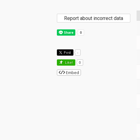
Report about incorrect data
Post
-
Like!
0
Embed