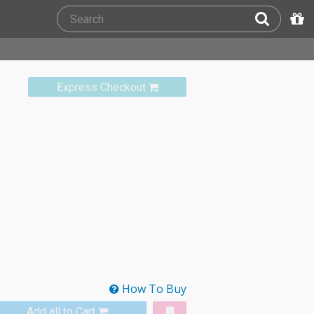
Express Checkout
How To Buy
Add all to Cart