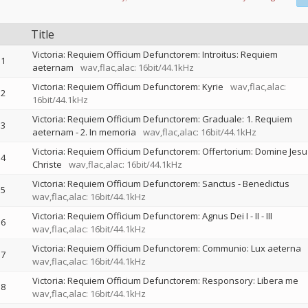
Title
Victoria: Requiem Officium Defunctorem: Introitus: Requiem
1
aeternam
wav,flac,alac: 16bit/44.1kHz
Victoria: Requiem Officium Defunctorem: Kyrie
wav,flac,alac:
2
16bit/44.1kHz
Victoria: Requiem Officium Defunctorem: Graduale: 1. Requiem
3
aeternam - 2. In memoria
wav,flac,alac: 16bit/44.1kHz
Victoria: Requiem Officium Defunctorem: Offertorium: Domine Jesu
4
Christe
wav,flac,alac: 16bit/44.1kHz
Victoria: Requiem Officium Defunctorem: Sanctus - Benedictus
5
wav,flac,alac: 16bit/44.1kHz
Victoria: Requiem Officium Defunctorem: Agnus Dei I - II - III
6
wav,flac,alac: 16bit/44.1kHz
Victoria: Requiem Officium Defunctorem: Communio: Lux aeterna
7
wav,flac,alac: 16bit/44.1kHz
Victoria: Requiem Officium Defunctorem: Responsory: Libera me
8
wav,flac,alac: 16bit/44.1kHz