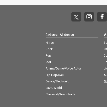
Genre
-
All Genres
Hi-res
Se
Rock
In
Pop
C
Idol
Re
Anime/Game/Voice Actor
Li
Hip Hop/R&B
Au
Dance/Electronic
先
Jazz/World
Classical/Soundtrack