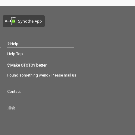
Sync the App
Help
Help Top
Make OTOTOY better
Found something weird? Please mail us
Contact
つ
退会