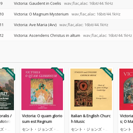
9
Victoria: Gaudent in Coelis
wav,flac,alac: 16bit/44.1kHz
10
Victoria: O Magnum Mysterium
wav,flac,alac: 16bit/44.1kHz
11
Victoria: Ave Maria (4vv)
wav,flac,alac: 16bit/44.1kHz
12
Victoria: Ascendens Christus in altum
wav,flac,alac: 16bit/44.1kHz
ralis /
Victoria: O quam glorio
Italian & English Churc
Victor
 Motets
sum est Regnum
h Music
s; O M
m; Ave
ズ・カ
セント・ジョンズ・カ
セント・ジョンズ・カ
セント