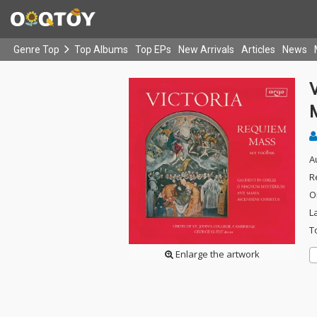
Genre Top
Top Albums
Top EPs
New Arrivals
Articles
News
A
R
O
L
T
Enlarge the artwork