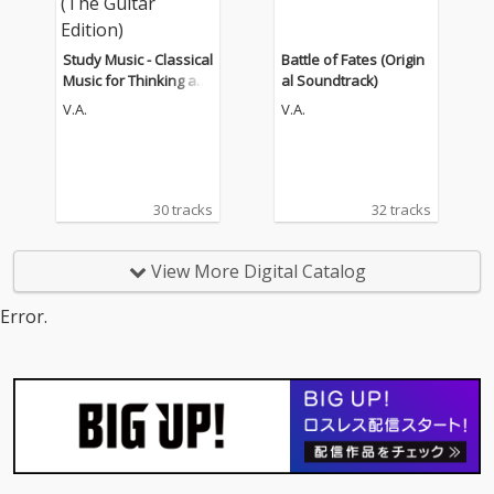
Study Music - Classical
Battle of Fates (Origin
Music for Thinking an
al Soundtrack)
d Concentration (The
V.A.
V.A.
Guitar Edition)
30 tracks
32 tracks
View More Digital Catalog
Error.