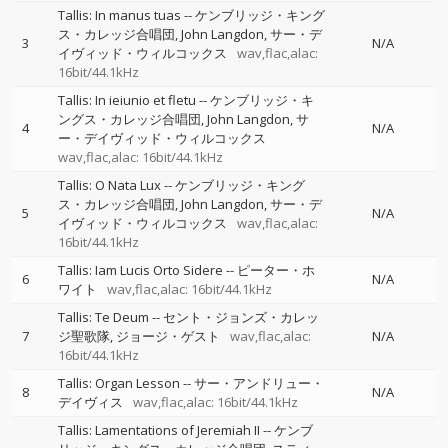
Tallis: In manus tuas
--
ケンブリッジ・キング
ス・カレッジ合唱団
John Langdon
サー・デ
3
N/A
イヴィッド・ウィルコックス
wav,flac,alac:
16bit/44.1kHz
Tallis: In ieiunio et fletu
--
ケンブリッジ・キ
ングス・カレッジ合唱団
John Langdon
サ
4
N/A
ー・デイヴィッド・ウィルコックス
wav,flac,alac: 16bit/44.1kHz
Tallis: O Nata Lux
--
ケンブリッジ・キング
ス・カレッジ合唱団
John Langdon
サー・デ
5
N/A
イヴィッド・ウィルコックス
wav,flac,alac:
16bit/44.1kHz
Tallis: Iam Lucis Orto Sidere
--
ピーター・ホ
6
N/A
ワイト
wav,flac,alac: 16bit/44.1kHz
Tallis: Te Deum
--
セント・ジョンズ・カレッ
7
ジ聖歌隊
ジョージ・ゲスト
wav,flac,alac:
N/A
16bit/44.1kHz
Tallis: Organ Lesson
--
サー・アンドリュー・
8
N/A
デイヴィス
wav,flac,alac: 16bit/44.1kHz
Tallis: Lamentations of Jeremiah II
--
ケンブ