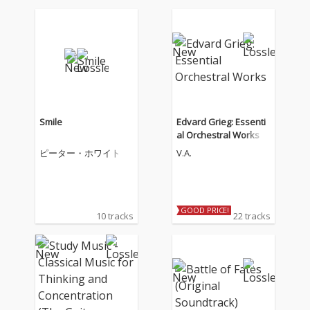
Smile
Edvard Grieg: Essenti
al Orchestral Works
ピーター・ホワイト
V.A.
GOOD PRICE!
10 tracks
22 tracks