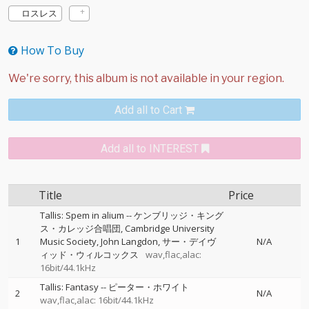
ロスレス
How To Buy
Add all to Cart
Add all to INTEREST
Title
Price
Tallis: Spem in alium
--
ケンブリッジ・キング
ス・カレッジ合唱団
Cambridge University
1
Music Society
John Langdon
サー・デイヴ
N/A
ィッド・ウィルコックス
wav,flac,alac:
16bit/44.1kHz
Tallis: Fantasy
--
ピーター・ホワイト
2
N/A
wav,flac,alac: 16bit/44.1kHz