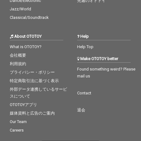
Dance/Electronic
先週のオトトイ
Jazz/World
Classical/Soundtrack
About OTOTOY
Help
What is OTOTOY?
Help Top
会社概要
Make OTOTOY better
利用規約
Found something weird? Please
プライバシー・ポリシー
mail us
特定商取引法に基づく表示
外部データ連携しているサービ
Contact
スについて
OTOTOYアプリ
退会
媒体資料と広告のご案内
Our Team
Careers