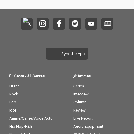
Sync the App
Genre
-
All Genres
Articles
Hi-res
Series
Rock
Interview
Pop
Column
Idol
Review
Anime/Game/Voice Actor
Live Report
Hip Hop/R&B
Audio Equipment