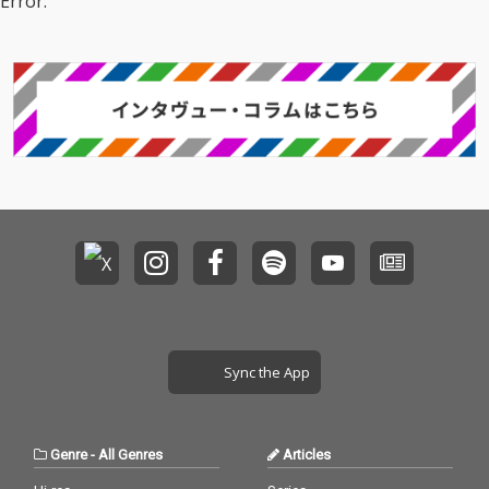
Error.
Sync the App
Genre
-
All Genres
Articles