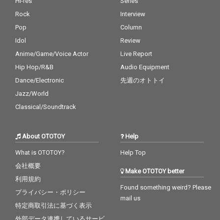
Hi-res
Series
Rock
Interview
Pop
Column
Idol
Review
Anime/Game/Voice Actor
Live Report
Hip Hop/R&B
Audio Equipment
Dance/Electronic
先週のオトトイ
Jazz/World
Classical/Soundtrack
About OTOTOY
Help
What is OTOTOY?
Help Top
会社概要
Make OTOTOY better
利用規約
Found something weird? Please
プライバシー・ポリシー
mail us
特定商取引法に基づく表示
外部データ連携しているサービ