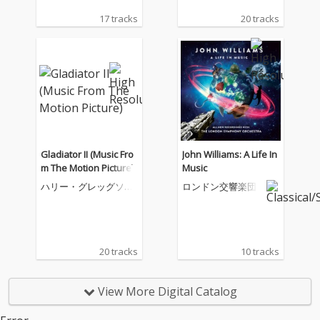
17 tracks
20 tracks
Gladiator II (Music Fro
John Williams: A Life In
m The Motion Picture)
Music
ハリー・グレッグソン
ロンドン交響楽団
=ウィリアムズ
20 tracks
10 tracks
View More Digital Catalog