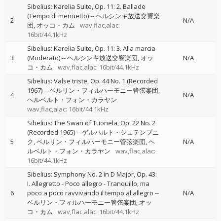
Sibelius: Karelia Suite, Op. 11: 2. Ballade
(Tempo di menuetto)
--
ヘルシンキ放送交響楽
2
N/A
団
オッコ・カム
wav,flac,alac:
16bit/44.1kHz
Sibelius: Karelia Suite, Op. 11: 3. Alla marcia
3
(Moderato)
--
ヘルシンキ放送交響楽団
オッ
N/A
コ・カム
wav,flac,alac: 16bit/44.1kHz
Sibelius: Valse triste, Op. 44 No. 1 (Recorded
1967)
--
ベルリン・フィルハーモニー管弦楽団
4
N/A
ヘルベルト・フォン・カラヤン
wav,flac,alac: 16bit/44.1kHz
Sibelius: The Swan of Tuonela, Op. 22 No. 2
(Recorded 1965)
--
ゲルハルト・シュテンプニ
5
ク
ベルリン・フィルハーモニー管弦楽団
ヘ
N/A
ルベルト・フォン・カラヤン
wav,flac,alac:
16bit/44.1kHz
Sibelius: Symphony No. 2 in D Major, Op. 43:
I. Allegretto - Poco allegro - Tranquillo, ma
6
poco a poco ravvivando il tempo al allegro
--
N/A
ベルリン・フィルハーモニー管弦楽団
オッ
コ・カム
wav,flac,alac: 16bit/44.1kHz