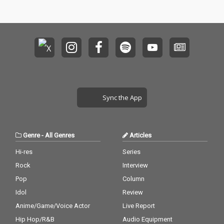
Sync the App
Genre
-
All Genres
Articles
Hi-res
Series
Rock
Interview
Pop
Column
Idol
Review
Anime/Game/Voice Actor
Live Report
Hip Hop/R&B
Audio Equipment