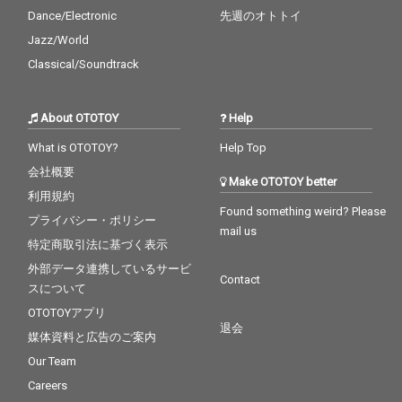
Dance/Electronic
先週のオトトイ
Jazz/World
Classical/Soundtrack
About OTOTOY
Help
What is OTOTOY?
Help Top
会社概要
Make OTOTOY better
利用規約
Found something weird? Please
プライバシー・ポリシー
mail us
特定商取引法に基づく表示
外部データ連携しているサービ
Contact
スについて
OTOTOYアプリ
退会
媒体資料と広告のご案内
Our Team
Careers