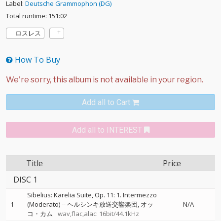
Label:
Deutsche Grammophon (DG)
Total runtime: 151:02
ロスレス
How To Buy
Add all to Cart
Add all to INTEREST
Title
Price
DISC 1
Sibelius: Karelia Suite, Op. 11: 1. Intermezzo
1
(Moderato)
--
ヘルシンキ放送交響楽団
オッ
N/A
コ・カム
wav,flac,alac: 16bit/44.1kHz