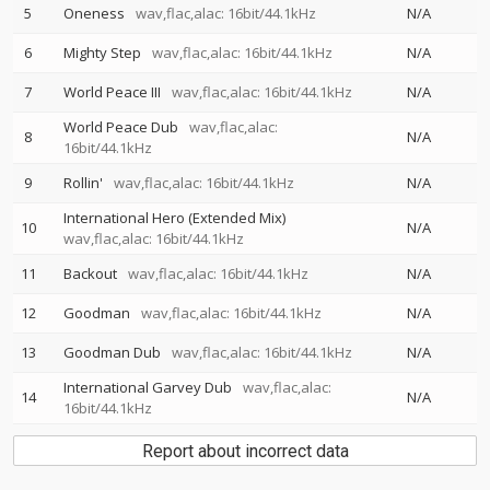
5
Oneness
wav,flac,alac: 16bit/44.1kHz
N/A
6
Mighty Step
wav,flac,alac: 16bit/44.1kHz
N/A
7
World Peace III
wav,flac,alac: 16bit/44.1kHz
N/A
World Peace Dub
wav,flac,alac:
8
N/A
16bit/44.1kHz
9
Rollin'
wav,flac,alac: 16bit/44.1kHz
N/A
International Hero (Extended Mix)
10
N/A
wav,flac,alac: 16bit/44.1kHz
11
Backout
wav,flac,alac: 16bit/44.1kHz
N/A
12
Goodman
wav,flac,alac: 16bit/44.1kHz
N/A
13
Goodman Dub
wav,flac,alac: 16bit/44.1kHz
N/A
International Garvey Dub
wav,flac,alac:
14
N/A
16bit/44.1kHz
Report about incorrect data