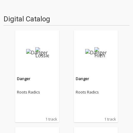
仕事人…!〈アーカイ奉行〉が今
日もデジタルの乱世を治め
る…!'''〈アーカイ奉行〉と
Digital Catalog
は…'''1.過去作の最新リマスター
音源 2.これまで未配信…
Danger
Danger
Roots Radics
Roots Radics
1 track
1 track