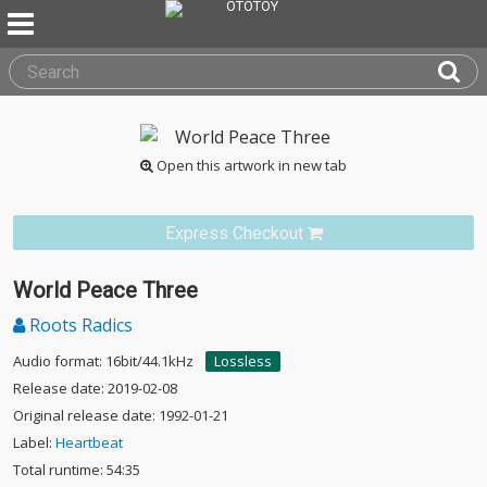
Open this artwork in new tab
Express Checkout
World Peace Three
Roots Radics
Audio format: 16bit/44.1kHz
Lossless
Release date: 2019-02-08
Original release date: 1992-01-21
Label:
Heartbeat
Total runtime: 54:35