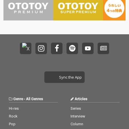
Sync the App
Genre
-
All Genres
Articles
Hi-res
Series
Rock
Interview
Pop
Column