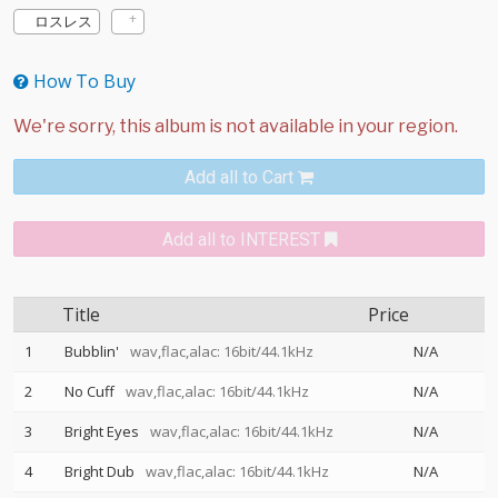
ロスレス
How To Buy
Add all to Cart
Add all to INTEREST
Title
Price
1
Bubblin'
wav,flac,alac: 16bit/44.1kHz
N/A
2
No Cuff
wav,flac,alac: 16bit/44.1kHz
N/A
3
Bright Eyes
wav,flac,alac: 16bit/44.1kHz
N/A
4
Bright Dub
wav,flac,alac: 16bit/44.1kHz
N/A