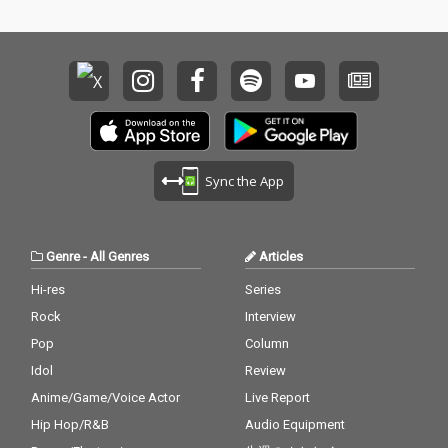
プローチも見せ、極シ
プローチも見せ、極シ
ンプルな言葉と極スト
ンプルな言葉と極スト
イックなビートで、乱
イックなビートで、乱
反射するサウンドをビ
反射するサウンドをビ
ーム！混迷の世情を感
ーム！混迷の世情を感
じつつ、スーパームー
じつつ、スーパームー
ンの日にインスピレー
ンの日にインスピレー
ションを得て書いた
ションを得て書いた
（という噂？）妖しい
（という噂？）妖しい
魅力の「ユニバーサル
魅力の「ユニバーサル
Sync the App
グルーヴ・ミュージッ
グルーヴ・ミュージッ
ク」。次の展開を期待
ク」。次の展開を期待
させる、ターニングポ
させる、ターニングポ
イントとなる1曲。Nu
イントとなる1曲。Nu
Genre
-
All Genres
Articles
mber the.の新しいアプ
mber the.の新しいアプ
ローチの幕開けとなる
ローチの幕開けとなる
Hi-res
Series
リリース。
リリース。
Rock
Interview
Pop
Column
Idol
Review
Anime/Game/Voice Actor
Live Report
Hip Hop/R&B
Audio Equipment