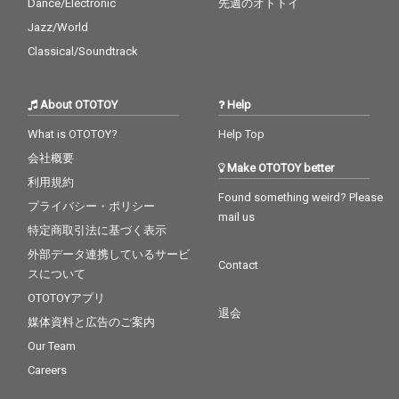
Dance/Electronic
先週のオトトイ
Jazz/World
Classical/Soundtrack
About OTOTOY
Help
What is OTOTOY?
Help Top
会社概要
Make OTOTOY better
利用規約
Found something weird? Please
プライバシー・ポリシー
mail us
特定商取引法に基づく表示
外部データ連携しているサービ
Contact
スについて
OTOTOYアプリ
退会
媒体資料と広告のご案内
Our Team
Careers