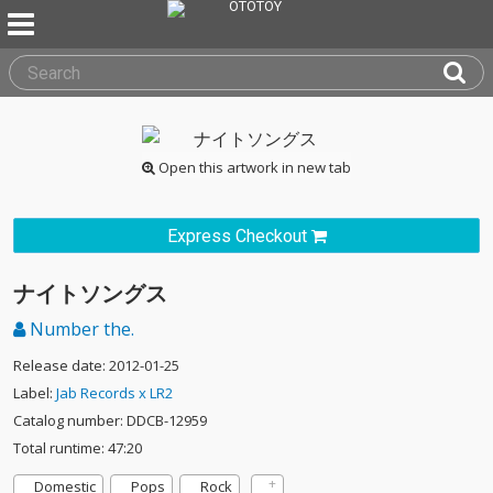
Open this artwork in new tab
Express Checkout
ナイトソングス
Number the.
Release date: 2012-01-25
Label:
Jab Records x LR2
Catalog number: DDCB-12959
Total runtime: 47:20
Domestic
Pops
Rock