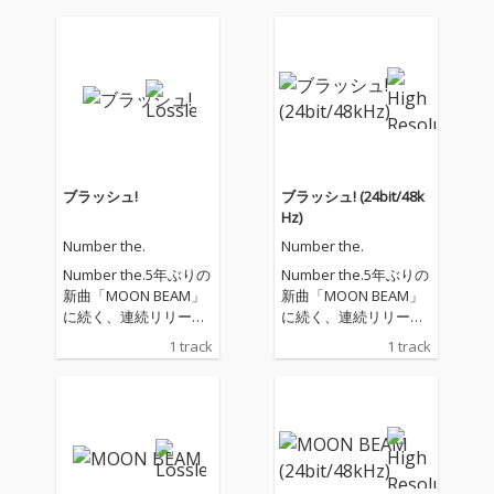
ブラッシュ!
ブラッシュ! (24bit/48k
Hz)
Number the.
Number the.
Number the.5年ぶりの
Number the.5年ぶりの
新曲「MOON BEAM」
新曲「MOON BEAM」
に続く、連続リリース
に続く、連続リリース
「ブラッシュ！」。新
「ブラッシュ！」。新
1 track
1 track
しいアプローチを示し
しいアプローチを示し
た「MOON BEAM」の
た「MOON BEAM」の
方向性を更に推し進め
方向性を更に推し進め
たミニマルビートのユ
たミニマルビートのユ
ニバーサルグルーブロ
ニバーサルグルーブロ
ック・サウンド。『FUJ
ック・サウンド。『FUJ
I ROCK FESTIVAL '17』
I ROCK FESTIVAL '17』