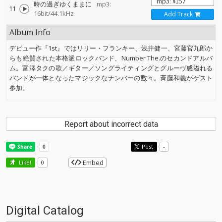
時の過ぎゆくままに
mp3:
11
16bit/44.1kHz
Add Track
Album Info
デビュー作『1st』ではリリー・フランキー、浅井健一、宮藤官九郎か
らも絶賛された本格派ロックバンド、Number The.のセカンドアルバ
ム。富澤タクの歌／ギター／ソングライティングとグルーヴ感溢れる
バンドが一体となったマジックなナンバーの数々。斉藤和義がゲスト
参加。
Report about incorrect data
Post
-
Embed
Like!
0
Digital Catalog