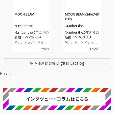
出演記念リリース。
出演記念リリース。
MOON BEAM
MOON BEAM (24bit/48
kHz)
Number the.
Number the.
Number the.5年ぶりの
Number the.5年ぶりの
新曲「MOON BEA
新曲「MOON BEA
M」。トラディショナ
M」。トラディショナ
ルなR&B、UKロック、
ルなR&B、UKロック、
1 track
1 track
ハイブリットなグルー
ハイブリットなグルー
ヴ。日本人であること
ヴ。日本人であること
を強く意識した言葉で
を強く意識した言葉で
View More Digital Catalog
歌を創り続けてきたNu
歌を創り続けてきたNu
mber the.。定期的なラ
mber the.。定期的なラ
Error.
イヴ活動、熊本版はじ
イヴ活動、熊本版はじ
め、全国の『予定〜』
め、全国の『予定〜』
シリーズにも参加し続
シリーズにも参加し続
けるも、オリジナル音
けるも、オリジナル音
源は5年ぶり。演奏の
源は5年ぶり。演奏の
「生感」にこだわりつ
「生感」にこだわりつ
つ、ここへきて、ミニ
つ、ここへきて、ミニ
マルでエレクトロなア
マルでエレクトロなア