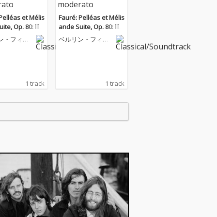
Pelléas et Mélis
Fauré: Pelléas et Mélis
te, Op. 80: III.
ande Suite, Op. 80: III.
nne. Allegretto m
Sicilienne. Allegretto m
ン・フィル
ベルリン・フィル
oderato
olto moderato
ニー管弦楽
ハーモニー管弦楽
団
1 track
1 track