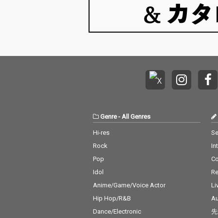
Genre
-
All Genres
Hi-res
Se
Rock
In
Pop
C
Idol
Re
Anime/Game/Voice Actor
Li
Hip Hop/R&B
Au
Dance/Electronic
先