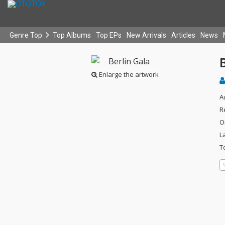
Genre Top
Top Albums
Top EPs
New Arrivals
Articles
News
B
Enlarge the artwork
A
R
O
L
T