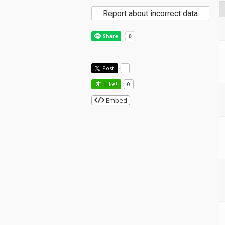
Report about incorrect data
Post
-
Like!
0
Embed