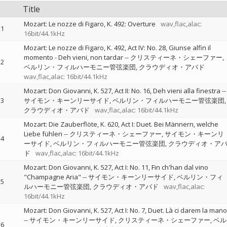
Title
Mozart: Le nozze di Figaro, K. 492: Overture
wav,flac,alac:
1
16bit/44.1kHz
Mozart: Le nozze di Figaro, K. 492, Act IV: No. 28, Giunse alfin il
momento - Deh vieni, non tardar
--
クリスティーネ・シェーファー
2
ベルリン・フィルハーモニー管弦楽団
クラウディオ・アバド
wav,flac,alac: 16bit/44.1kHz
Mozart: Don Giovanni, K. 527, Act II: No. 16, Deh vieni alla finestra
--
3
サイモン・キーンリーサイド
ベルリン・フィルハーモニー管弦楽団
クラウディオ・アバド
wav,flac,alac: 16bit/44.1kHz
Mozart: Die Zauberflöte, K. 620, Act I: Duet. Bei Männern, welche
Liebe fühlen
--
クリスティーネ・シェーファー
サイモン・キーンリ
4
ーサイド
ベルリン・フィルハーモニー管弦楽団
クラウディオ・ア
ド
wav,flac,alac: 16bit/44.1kHz
Mozart: Don Giovanni, K. 527, Act I: No. 11, Fin ch'han dal vino
"Champagne Aria"
--
サイモン・キーンリーサイド
ベルリン・フィ
5
ルハーモニー管弦楽団
クラウディオ・アバド
wav,flac,alac:
16bit/44.1kHz
Mozart: Don Giovanni, K. 527, Act I: No. 7, Duet. Là ci darem la mano
--
サイモン・キーンリーサイド
クリスティーネ・シェーファー
ベル
6