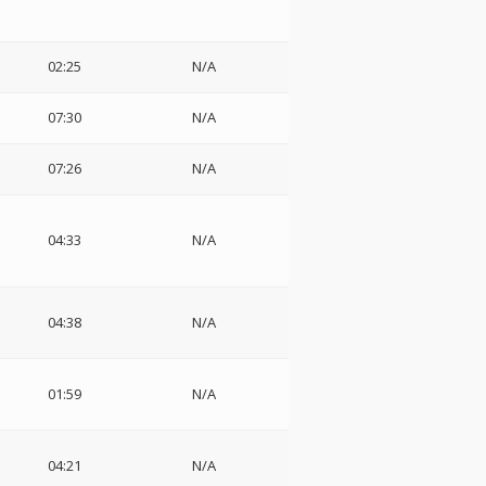
02:25
N/A
07:30
N/A
07:26
N/A
フ
04:33
N/A
04:38
N/A
01:59
N/A
・
ィ
04:21
N/A