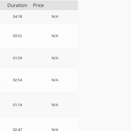
Duration
Price
04:18
N/A
03:52
N/A
01:59
N/A
02:54
N/A
バ
01:14
N/A
02:47
N/A