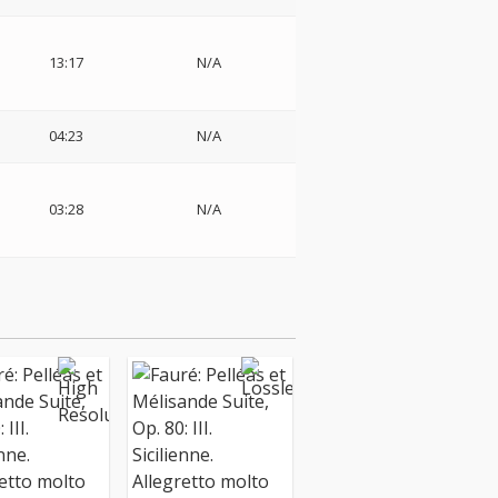
13:17
N/A
04:23
N/A
03:28
N/A
ク