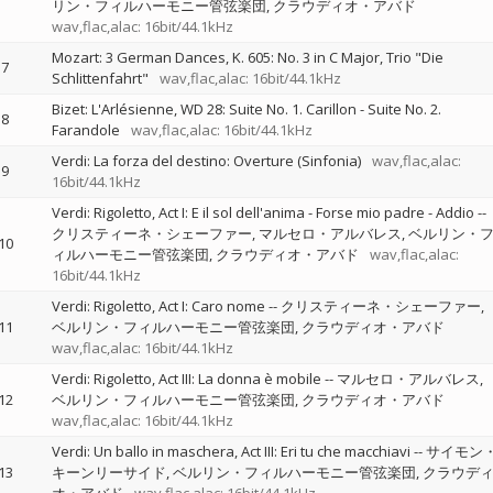
リン・フィルハーモニー管弦楽団
クラウディオ・アバド
wav,flac,alac: 16bit/44.1kHz
Mozart: 3 German Dances, K. 605: No. 3 in C Major, Trio "Die
7
Schlittenfahrt"
wav,flac,alac: 16bit/44.1kHz
Bizet: L'Arlésienne, WD 28: Suite No. 1. Carillon - Suite No. 2.
8
Farandole
wav,flac,alac: 16bit/44.1kHz
Verdi: La forza del destino: Overture (Sinfonia)
wav,flac,alac:
9
16bit/44.1kHz
Verdi: Rigoletto, Act I: E il sol dell'anima - Forse mio padre - Addio
--
クリスティーネ・シェーファー
マルセロ・アルバレス
ベルリン・
10
ィルハーモニー管弦楽団
クラウディオ・アバド
wav,flac,alac:
16bit/44.1kHz
Verdi: Rigoletto, Act I: Caro nome
--
クリスティーネ・シェーファー
11
ベルリン・フィルハーモニー管弦楽団
クラウディオ・アバド
wav,flac,alac: 16bit/44.1kHz
Verdi: Rigoletto, Act III: La donna è mobile
--
マルセロ・アルバレス
12
ベルリン・フィルハーモニー管弦楽団
クラウディオ・アバド
wav,flac,alac: 16bit/44.1kHz
Verdi: Un ballo in maschera, Act III: Eri tu che macchiavi
--
サイモン
13
キーンリーサイド
ベルリン・フィルハーモニー管弦楽団
クラウデ