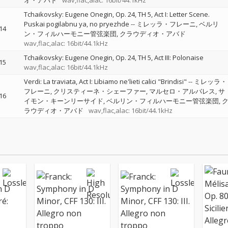
オ・アバド
wav,flac,alac: 16bit/44.1kHz
Tchaikovsky: Eugene Onegin, Op. 24, TH 5, Act I: Letter Scene.
Puskai pogilabnu ya, no pryezhde
--
ミレッラ・フレーニ
ベルリ
14
ン・フィルハーモニー管弦楽団
クラウディオ・アバド
wav,flac,alac: 16bit/44.1kHz
Tchaikovsky: Eugene Onegin, Op. 24, TH 5, Act III: Polonaise
15
wav,flac,alac: 16bit/44.1kHz
Verdi: La traviata, Act I: Libiamo ne'lieti calici "Brindisi"
--
ミレッラ・
フレーニ
クリスティーネ・シェーファー
マルセロ・アルバレス
サ
16
イモン・キーンリーサイド
ベルリン・フィルハーモニー管弦楽団
ラウディオ・アバド
wav,flac,alac: 16bit/44.1kHz