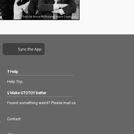
Sync the App
Help
Help Top
Make OTOTOY better
Found something weird? Please mail us
Contact
つ