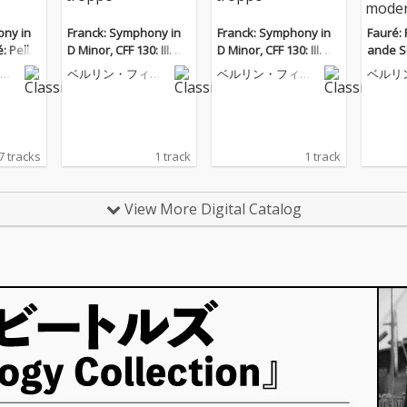
ony in
Franck: Symphony in
Franck: Symphony in
Fauré: 
: Pellé
D Minor, CFF 130: III. All
D Minor, CFF 130: III. All
ande Sui
e
egro non troppo
egro non troppo
Sicilie
ル
ベルリン・フィル
ベルリン・フィル
ベルリ
olto m
楽
ハーモニー管弦楽
ハーモニー管弦楽
ハーモ
団
団
団
7 tracks
1 track
1 track
View More Digital Catalog