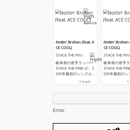
Nottin' Broken (feat. A
Nottin' Broken 
CE COOL)
CE COOL)
STACK THE PINK
STACK THE PIN
岐阜発の若手ラッパー
岐阜発の若手ラ
STACK THE PINK が、2
STACK THE PI
025年最初のシングル
025年最初のシ
「Nottin’ Broke」 をリ
「Nottin’ Bro
1 track
1
リース。 フューチャリ
リース。 フュ
ングには、日本ヒップ
ングには、日本
ホップシーンの最前線
ホップシーンの
を走る ACE COOL を迎
を走る ACE CO
え、ハードなドリルビ
え、ハードなド
Error.
ートの上で、二人の鋭
ートの上で、二
いフロウがぶつかり合
いフロウがぶつ
う圧巻の一曲に仕上が
う圧巻の一曲に
っている。
っている。