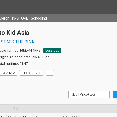
Merch
IN-STORE
Schooling
o Kid Asia
STACK THE PINK
udio format: 16bit/44.1kHz
Lossless
riginal release date: 2024-08-27
otal runtime: 01:47
ロスレス
Explicit ver.
Title