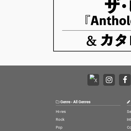
Genre
-
All Genres
Hi-res
Se
Rock
In
Pop
C