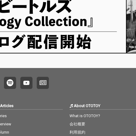
選手権に出場し、ベス
選手権に出場し、ベス
ト4、準優勝という戦
ト4、準優勝という戦
績を収め、その勢いの
績を収め、その勢いの
ままRed Bull 64barsに
ままRed Bull 64barsに
出演後、NLE Choppa
出演後、NLE Choppa
が来日したことにより
が来日したことにより
話題を呼んだWIRED M
話題を呼んだWIRED M
USIC FESTIVALでライプ
USIC FESTIVALでライプ
パフォーマンスを披
パフォーマンスを披
露。これからの活躍が
露。これからの活躍が
期待される19歳の若手
期待される19歳の若手
ラッパー STACK THE PI
ラッパー STACK THE PI
NK その2人が異色とも
NK その2人が異色とも
言えるコラボを果たし
言えるコラボを果たし
た楽曲 ｢Gifu City is Co
た楽曲 ｢Gifu City is Co
me Back｣ をリリー
me Back｣ をリリー
ス。 DJ RYOWらしい骨
ス。 DJ RYOWらしい骨
太なサウンドに 本場ア
太なサウンドに 本場ア
Articles
About OTOTOY
メリカのジャンルglo,d
メリカのジャンルglo,d
rill,jersyが混ざった最
rill,jersyが混ざった最
ries
What is OTOTOY?
先端ながら 彼のHood
先端ながら 彼のHood
terview
会社概要
を強く感じさせるビー
を強く感じさせるビー
ト。 その上に岐阜のヤ
ト。 その上に岐阜のヤ
olumn
利用規約