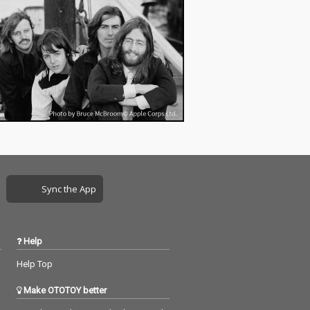
Sync the App
Help
Help Top
Make OTOTOY better