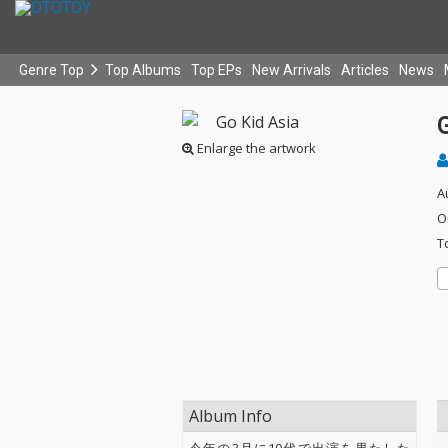
Genre Top
Top Albums
Top EPs
New Arrivals
Articles
News
G
Enlarge the artwork
A
O
T
Album Info