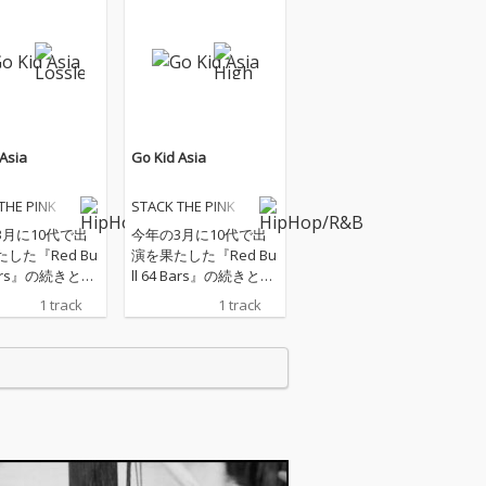
Asia
Go Kid Asia
THE PINK
STACK THE PINK
3月に10代で出
今年の3月に10代で出
した『Red Bu
演を果たした『Red Bu
 Bars』の続きとな
ll 64 Bars』の続きとな
Music Vide
った楽曲がMusic Vide
1 track
1 track
時に全ストリー
oと同時に全ストリー
サイトにて配信
ミングサイトにて配信
開始。