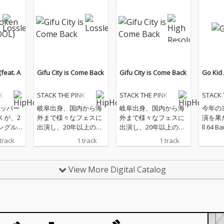
(feat. A
Gifu City is Come Back
Gifu City is Come Back
Go Kid 
K
STACK THE PINK
STACK THE PINK
STACK 
ッパー
岐阜出身、国内から海
岐阜出身、国内から海
今年の
NK が、2
外まで様々なフェスに
外まで様々なフェスに
演を果た
ングル
出演し、20年以上のキ
出演し、20年以上のキ
ll 64
ke」 をリ
ャリアの中で、様々な
ャリアの中で、様々な
った楽曲が
 track
1 track
1 track
ーチャリ
ラッパーとフィーチャ
ラッパーとフィーチャ
oと同
ヒップ
ー。彼が結成したSpac
ー。彼が結成したSpac
ミング
最前線
e Dust Clubを含め、日
e Dust Clubを含め、日
開始。
View More Digital Catalog
OL を迎
本のHIPHOPヘッズで
本のHIPHOPヘッズで
リルビ
彼の名前を知らない人
彼の名前を知らない人
人の鋭
はいないと言えるほど
はいないと言えるほど
かり合
のベテランプロデュー
のベテランプロデュー
仕上が
サー DJ RYOW 同じく岐
サー DJ RYOW 同じく岐
阜出身、高校生ラップ
阜出身、高校生ラップ