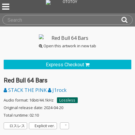
Open this artwork in new tab
Express Checkout
Red Bull 64 Bars
STACK THE PINK
J1rock
Audio format: 16bit/44.1kHz
Lossless
Original release date: 2024-04-20
Total runtime: 02:10
ロスレス
Explicit ver.