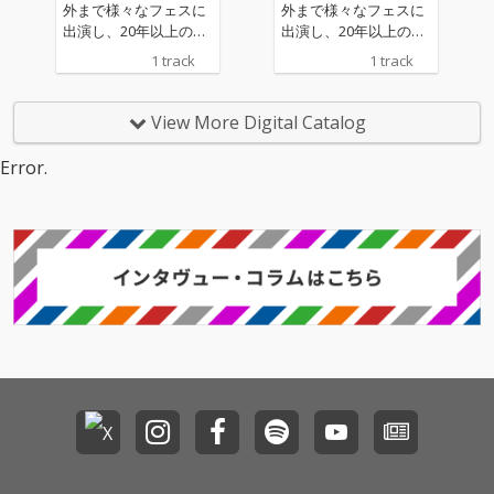
外まで様々なフェスに
外まで様々なフェスに
出演し、20年以上のキ
出演し、20年以上のキ
ャリアの中で、様々な
ャリアの中で、様々な
1 track
1 track
ラッパーとフィーチャ
ラッパーとフィーチャ
ー。彼が結成したSpac
ー。彼が結成したSpac
e Dust Clubを含め、日
e Dust Clubを含め、日
View More Digital Catalog
本のHIPHOPヘッズで
本のHIPHOPヘッズで
彼の名前を知らない人
彼の名前を知らない人
Error.
はいないと言えるほど
はいないと言えるほど
のベテランプロデュー
のベテランプロデュー
サー DJ RYOW 同じく岐
サー DJ RYOW 同じく岐
阜出身、高校生ラップ
阜出身、高校生ラップ
選手権に出場し、ベス
選手権に出場し、ベス
ト4、準優勝という戦
ト4、準優勝という戦
績を収め、その勢いの
績を収め、その勢いの
ままRed Bull 64barsに
ままRed Bull 64barsに
出演後、NLE Choppa
出演後、NLE Choppa
が来日したことにより
が来日したことにより
話題を呼んだWIRED M
話題を呼んだWIRED M
USIC FESTIVALでライプ
USIC FESTIVALでライプ
パフォーマンスを披
パフォーマンスを披
露。これからの活躍が
露。これからの活躍が
期待される19歳の若手
期待される19歳の若手
ラッパー STACK THE PI
ラッパー STACK THE PI