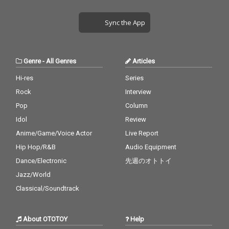
NK その2人が異色とも
NK その2人が異色とも
言えるコラボを果たし
言えるコラボを果たし
Sync the App
た楽曲 ｢Gifu City is Co
た楽曲 ｢Gifu City is Co
me Back｣ をリリー
me Back｣ をリリー
ス。 DJ RYOWらしい骨
ス。 DJ RYOWらしい骨
太なサウンドに 本場ア
太なサウンドに 本場ア
Genre
-
All Genres
Articles
メリカのジャンルglo,d
メリカのジャンルglo,d
rill,jersyが混ざった最
rill,jersyが混ざった最
Hi-res
Series
先端ながら 彼のHood
先端ながら 彼のHood
Rock
Interview
を強く感じさせるビー
を強く感じさせるビー
ト。 その上に岐阜のヤ
ト。 その上に岐阜のヤ
Pop
Column
ングスター STACK THE
ングスター STACK THE
Idol
Review
PINK特有の早口ながら
PINK特有の早口ながら
Anime/Game/Voice Actor
Live Report
に強気でリリカルなリ
に強気でリリカルなリ
リックが合わさり、日
リックが合わさり、日
Hip Hop/R&B
Audio Equipment
本で類を見ない唯一無
本で類を見ない唯一無
Dance/Electronic
先週のオトトイ
二なHood Songとなっ
二なHood Songとなっ
ている。
ている。
Jazz/World
Classical/Soundtrack
About OTOTOY
Help