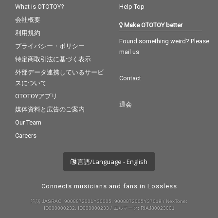
What is OTOTOY?
Help Top
会社概要
Make OTOTOY better
利用規約
Found something weird? Please
プライバシー・ポリシー
mail us
特定商取引法に基づく表示
外部データ連携しているサービ
Contact
スについて
OTOTOYアプリ
退会
媒体資料と広告のご案内
Our Team
Careers
言語/Language - English
Connects musicians and fans in Lossless
許諾 JASRAC: 9008872001Y30005, 9008872005Y37019 / NexTone:
ID000000232, ID000000233 / エルマーク: RIAJ80023001