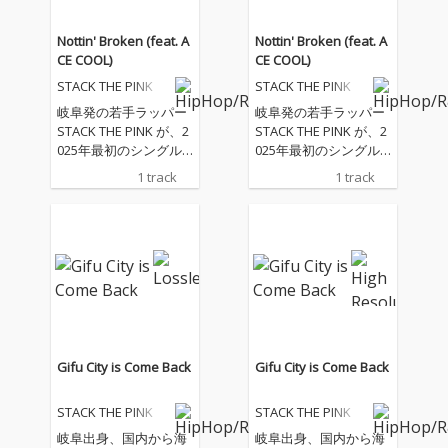
Nottin' Broken (feat. A
Nottin' Broken (feat. A
CE COOL)
CE COOL)
STACK THE PINK
STACK THE PINK
岐阜発の若手ラッパー
岐阜発の若手ラッパー
STACK THE PINK が、2
STACK THE PINK が、2
025年最初のシングル
025年最初のシングル
「Nottin’ Broke」 をリ
「Nottin’ Broke」 をリ
1 track
1 track
リース。 フューチャリ
リース。 フューチャリ
ングには、日本ヒップ
ングには、日本ヒップ
ホップシーンの最前線
ホップシーンの最前線
を走る ACE COOL を迎
を走る ACE COOL を迎
え、ハードなドリルビ
え、ハードなドリルビ
ートの上で、二人の鋭
ートの上で、二人の鋭
いフロウがぶつかり合
いフロウがぶつかり合
う圧巻の一曲に仕上が
う圧巻の一曲に仕上が
っている。
っている。
Gifu City is Come Back
Gifu City is Come Back
STACK THE PINK
STACK THE PINK
岐阜出身、国内から海
岐阜出身、国内から海