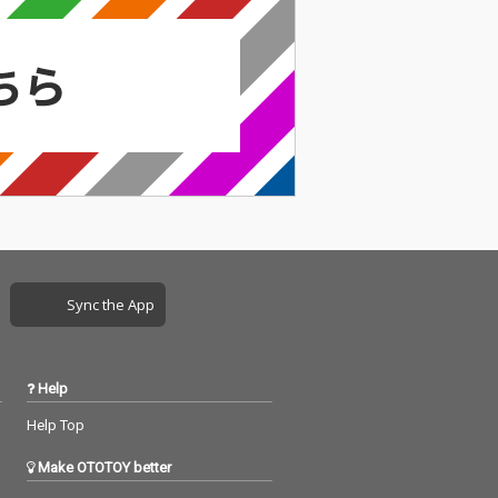
Sync the App
Help
Help Top
Make OTOTOY better