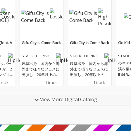
(feat. A
Gifu City is Come Back
Gifu City is Come Back
Go Kid 
K
STACK THE PINK
STACK THE PINK
STACK 
ッパー
岐阜出身、国内から海
岐阜出身、国内から海
今年の
NK が、2
外まで様々なフェスに
外まで様々なフェスに
演を果た
ングル
出演し、20年以上のキ
出演し、20年以上のキ
ll 64
ke」 をリ
ャリアの中で、様々な
ャリアの中で、様々な
った楽曲が
 track
1 track
1 track
ーチャリ
ラッパーとフィーチャ
ラッパーとフィーチャ
oと同
ヒップ
ー。彼が結成したSpac
ー。彼が結成したSpac
ミング
最前線
e Dust Clubを含め、日
e Dust Clubを含め、日
開始。
View More Digital Catalog
OL を迎
本のHIPHOPヘッズで
本のHIPHOPヘッズで
リルビ
彼の名前を知らない人
彼の名前を知らない人
人の鋭
はいないと言えるほど
はいないと言えるほど
かり合
のベテランプロデュー
のベテランプロデュー
仕上が
サー DJ RYOW 同じく岐
サー DJ RYOW 同じく岐
阜出身、高校生ラップ
阜出身、高校生ラップ