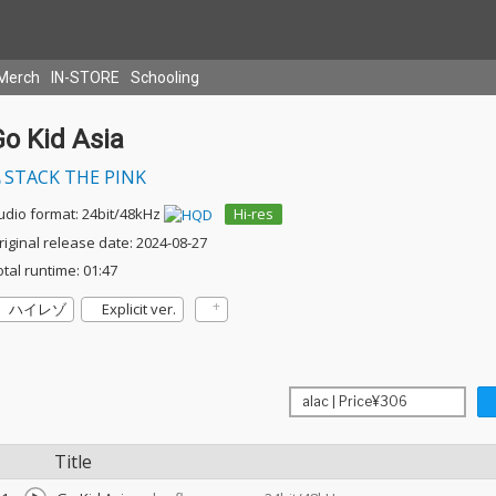
Merch
IN-STORE
Schooling
o Kid Asia
STACK THE PINK
udio format: 24bit/48kHz
Hi-res
riginal release date: 2024-08-27
otal runtime: 01:47
ハイレゾ
Explicit ver.
Title