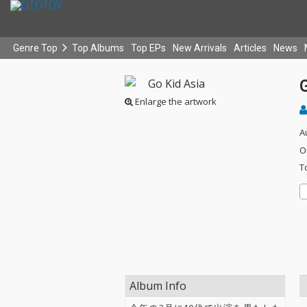
Genre Top
Top Albums
Top EPs
New Arrivals
Articles
News
G
Enlarge the artwork
A
O
T
Album Info