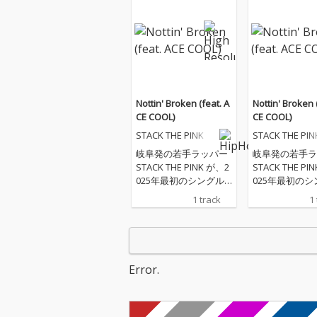
Nottin' Broken (feat. A
Nottin' Broken 
CE COOL)
CE COOL)
STACK THE PINK
STACK THE PIN
岐阜発の若手ラッパー
岐阜発の若手ラ
STACK THE PINK が、2
STACK THE PI
025年最初のシングル
025年最初のシ
「Nottin’ Broke」 をリ
「Nottin’ Bro
1 track
1
リース。 フューチャリ
リース。 フュ
ングには、日本ヒップ
ングには、日本
ホップシーンの最前線
ホップシーンの
を走る ACE COOL を迎
を走る ACE CO
え、ハードなドリルビ
え、ハードなド
Error.
ートの上で、二人の鋭
ートの上で、二
いフロウがぶつかり合
いフロウがぶつ
う圧巻の一曲に仕上が
う圧巻の一曲に
っている。
っている。