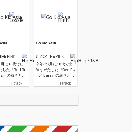
Asia
Go Kid Asia
THE PINK
STACK THE PINK
3月に10代で出
今年の3月に10代で出
した『Red Bu
演を果たした『Red Bu
 Bars』の続きとな
ll 64 Bars』の続きとな
Music Vide
った楽曲がMusic Vide
1 track
1 track
時に全ストリー
oと同時に全ストリー
サイトにて配信
ミングサイトにて配信
開始。