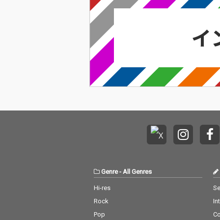
Genre
-
All Genres
Hi-res
Se
Rock
In
Pop
C