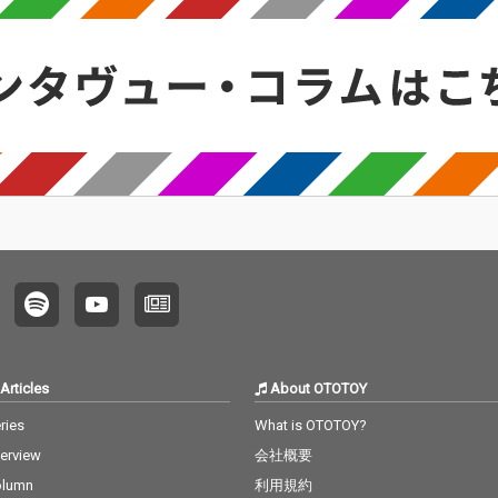
選手権に出場し、ベス
選手権に出場し、ベス
ト4、準優勝という戦
ト4、準優勝という戦
績を収め、その勢いの
績を収め、その勢いの
ままRed Bull 64barsに
ままRed Bull 64barsに
出演後、NLE Choppa
出演後、NLE Choppa
が来日したことにより
が来日したことにより
話題を呼んだWIRED M
話題を呼んだWIRED M
USIC FESTIVALでライプ
USIC FESTIVALでライプ
パフォーマンスを披
パフォーマンスを披
露。これからの活躍が
露。これからの活躍が
期待される19歳の若手
期待される19歳の若手
ラッパー STACK THE PI
ラッパー STACK THE PI
NK その2人が異色とも
NK その2人が異色とも
言えるコラボを果たし
言えるコラボを果たし
た楽曲 ｢Gifu City is Co
た楽曲 ｢Gifu City is Co
me Back｣ をリリー
me Back｣ をリリー
ス。 DJ RYOWらしい骨
ス。 DJ RYOWらしい骨
太なサウンドに 本場ア
太なサウンドに 本場ア
Articles
About OTOTOY
メリカのジャンルglo,d
メリカのジャンルglo,d
rill,jersyが混ざった最
rill,jersyが混ざった最
ries
What is OTOTOY?
先端ながら 彼のHood
先端ながら 彼のHood
terview
会社概要
を強く感じさせるビー
を強く感じさせるビー
ト。 その上に岐阜のヤ
ト。 その上に岐阜のヤ
olumn
利用規約