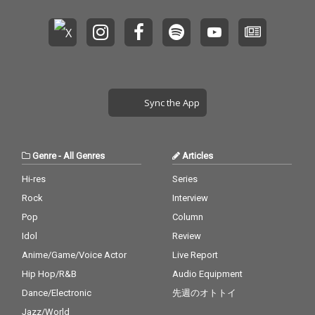
Sync the App
Genre
-
All Genres
Articles
Hi-res
Series
Rock
Interview
Pop
Column
Idol
Review
Anime/Game/Voice Actor
Live Report
Hip Hop/R&B
Audio Equipment
Dance/Electronic
先週のオトトイ
Jazz/World