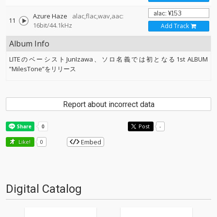
Azure Haze
alac,flac,wav,aac:
11
16bit/44.1kHz
Add Track
Album Info
LITEのベーシストJunIzawa、ソロ名義では初となる1st ALBUM
”MilesTone”をリリース
Report about incorrect data
Post
-
Embed
Like!
0
Digital Catalog