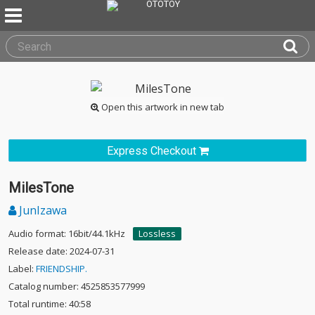
Open this artwork in new tab
Express Checkout
MilesTone
JunIzawa
Audio format: 16bit/44.1kHz
Lossless
Release date: 2024-07-31
Label:
FRIENDSHIP.
Catalog number: 4525853577999
Total runtime: 40:58