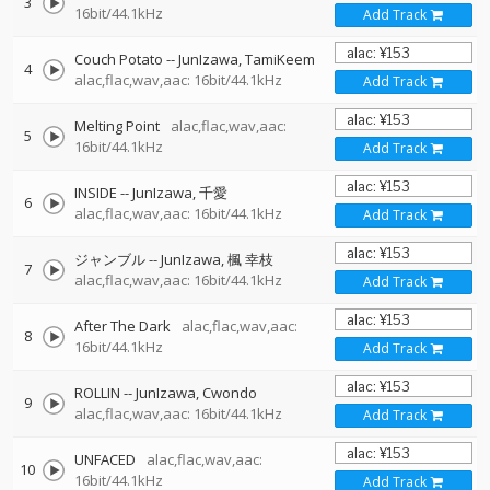
3
16bit/44.1kHz
Add Track
Couch Potato
--
JunIzawa
TamiKeem
4
alac,flac,wav,aac: 16bit/44.1kHz
Add Track
Melting Point
alac,flac,wav,aac:
5
16bit/44.1kHz
Add Track
INSIDE
--
JunIzawa
千愛
6
alac,flac,wav,aac: 16bit/44.1kHz
Add Track
ジャンブル
--
JunIzawa
楓 幸枝
7
alac,flac,wav,aac: 16bit/44.1kHz
Add Track
After The Dark
alac,flac,wav,aac:
8
16bit/44.1kHz
Add Track
ROLLIN
--
JunIzawa
Cwondo
9
alac,flac,wav,aac: 16bit/44.1kHz
Add Track
UNFACED
alac,flac,wav,aac:
10
16bit/44.1kHz
Add Track