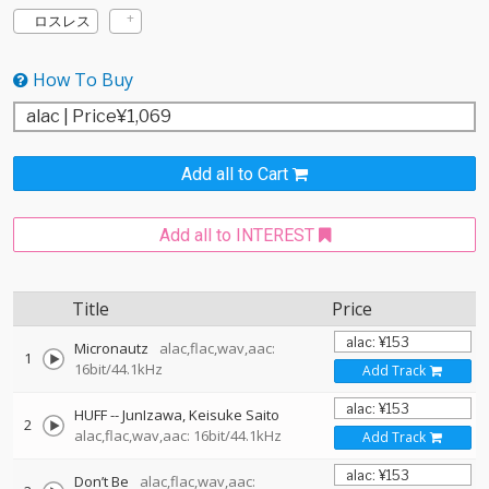
ロスレス
How To Buy
Add all to Cart
Add all to INTEREST
Title
Price
Micronautz
alac,flac,wav,aac:
1
16bit/44.1kHz
Add Track
HUFF
--
JunIzawa
Keisuke Saito
2
alac,flac,wav,aac: 16bit/44.1kHz
Add Track
Don’t Be
alac,flac,wav,aac: