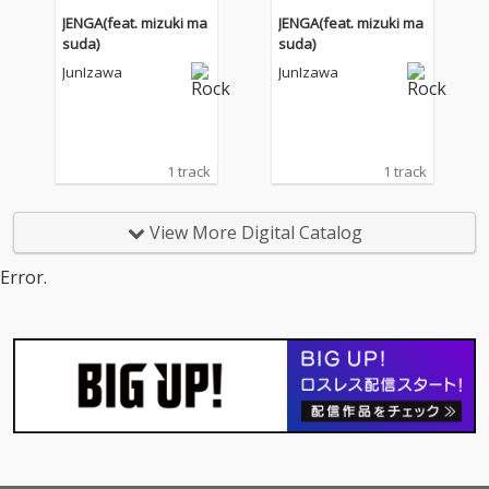
JENGA(feat. mizuki ma
JENGA(feat. mizuki ma
suda)
suda)
JunIzawa
JunIzawa
1 track
1 track
View More Digital Catalog
Error.