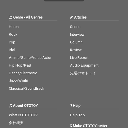
静けさや内省的なムー
静けさや内省的なムー
ドを際立たせ、エモー
ドを際立たせ、エモー
ショナルでほのかな切
ショナルでほのかな切
Genre
-
All Genres
Articles
なさを帯びた世界観を
なさを帯びた世界観を
構築している。また本
構築している。また本
Hi-res
Series
作では、ラップパート
作では、ラップパート
Rock
Interview
も取り入れ、歌唱とリ
も取り入れ、歌唱とリ
ズミカルなフローを行
ズミカルなフローを行
Pop
Column
き来することで、感情
き来することで、感情
Idol
Review
の揺れや内面の揺らぎ
の揺れや内面の揺らぎ
Anime/Game/Voice Actor
Live Report
をより立体的に表現し
をより立体的に表現し
ている。作曲は、KATS
ている。作曲は、KATS
Hip Hop/R&B
Audio Equipment
EYEやSIRUP、iri、yam
EYEやSIRUP、iri、yam
Dance/Electronic
先週のオトトイ
a、MAZZEL、Aile The
a、MAZZEL、Aile The
Shotaなど、国内外の
Shotaなど、国内外の
Jazz/World
アーティストの作品を
アーティストの作品を
Classical/Soundtrack
手がけるTaka Perryが
手がけるTaka Perryが
担当。作詞は、ME:I、a
担当。作詞は、ME:I、a
espa、milet、NiziU、
espa、milet、NiziU、
About OTOTOY
Help
ちゃんみな等への楽曲
ちゃんみな等への楽曲
提供でも知られるYwe
提供でも知られるYwe
What is OTOTOY?
Help Top
（Yui Mugino）が手が
（Yui Mugino）が手が
会社概要
けている。
けている。
Make OTOTOY better