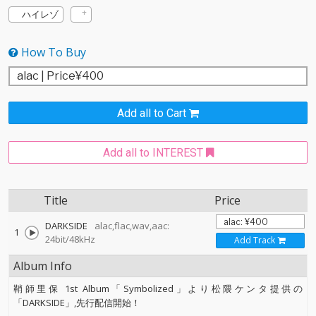
ハイレゾ
How To Buy
Add all to Cart
Add all to INTEREST
Title
Price
DARKSIDE
alac,flac,wav,aac:
1
24bit/48kHz
Add Track
Album Info
鞘師里保 1st Album「Symbolized」より松隈ケンタ提供の
「DARKSIDE」,先行配信開始！