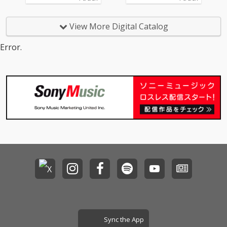
う "午前2時” という時
う "午前2時” という時
間をテーマに、満たさ
間をテーマに、満たさ
れない想いや、答えの
れない想いや、答えの
View More Digital Catalog
出ない問いに向き合い
出ない問いに向き合い
ながら揺れ動く心情を
ながら揺れ動く心情を
Error.
描いた楽曲となってい
描いた楽曲となってい
る。静寂に包まれた深
る。静寂に包まれた深
夜の空気感の中で、
夜の空気感の中で、
「本当の自分は何なの
「本当の自分は何なの
か」「本音ではどうし
か」「本音ではどうし
たいのか」といった内
たいのか」といった内
なる問いに向き合い続
なる問いに向き合い続
ける、繊細かつリアル
ける、繊細かつリアル
な感情を表現。誰しも
な感情を表現。誰しも
が抱える不安や迷いを
が抱える不安や迷いを
丁寧にすくい上げた、
丁寧にすくい上げた、
共感性の高い一曲に仕
共感性の高い一曲に仕
上がっている。サウン
上がっている。サウン
ドは、R&B / オルタナ
ドは、R&B / オルタナ
ティブポップをベース
ティブポップをベース
にしたミッドテンポト
にしたミッドテンポト
ラック。柔らかくドリ
ラック。柔らかくドリ
ーミーなシンセと空間
ーミーなシンセと空間
Sync the App
的なビートが、深夜の
的なビートが、深夜の