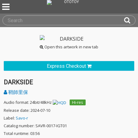
Open this artwork in new tab
Express Checkout
DARKSIDE
鞘師里保
Audio format: 24bit/48kHz
Hi-res
Release date: 2024-07-10
Label:
Savo-r
Catalog number: SAVR-0017-IGT01
Total runtime: 03:56