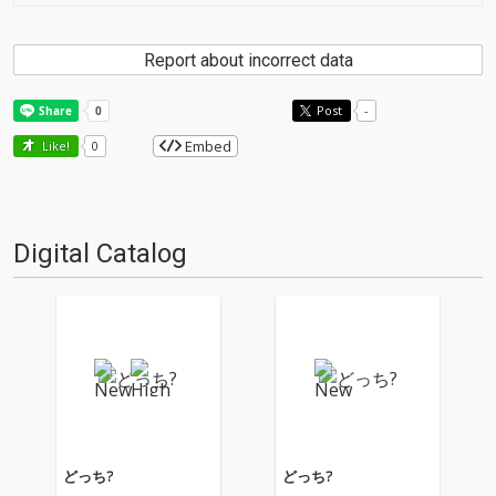
Report about incorrect data
Post
-
Embed
Like!
0
Digital Catalog
どっち?
どっち?