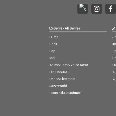
Genre
-
All Genres
Hi-res
Se
Rock
In
Pop
C
Idol
Re
Anime/Game/Voice Actor
Li
Hip Hop/R&B
Au
Dance/Electronic
先
Jazz/World
Classical/Soundtrack