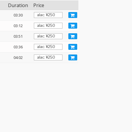
Duration
Price
03:30
03:12
03:51
03:36
04:02