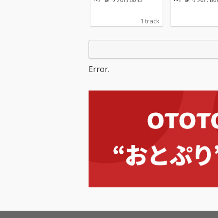
1 track
Error.