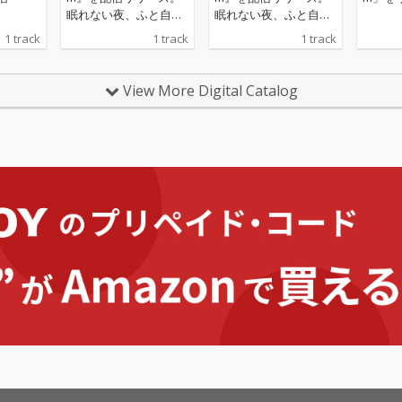
眠れない夜、ふと自分
眠れない夜、ふと自分
自身と向き合ってしま
自身と向き合ってしま
1 track
1 track
1 track
う "午前2時” という時
う "午前2時” という時
間をテーマに、満たさ
間をテーマに、満たさ
れない想いや、答えの
れない想いや、答えの
View More Digital Catalog
出ない問いに向き合い
出ない問いに向き合い
ながら揺れ動く心情を
ながら揺れ動く心情を
描いた楽曲となってい
描いた楽曲となってい
る。静寂に包まれた深
る。静寂に包まれた深
夜の空気感の中で、
夜の空気感の中で、
「本当の自分は何なの
「本当の自分は何なの
か」「本音ではどうし
か」「本音ではどうし
たいのか」といった内
たいのか」といった内
なる問いに向き合い続
なる問いに向き合い続
ける、繊細かつリアル
ける、繊細かつリアル
な感情を表現。誰しも
な感情を表現。誰しも
が抱える不安や迷いを
が抱える不安や迷いを
丁寧にすくい上げた、
丁寧にすくい上げた、
共感性の高い一曲に仕
共感性の高い一曲に仕
上がっている。サウン
上がっている。サウン
ドは、R&B / オルタナ
ドは、R&B / オルタナ
ティブポップをベース
ティブポップをベース
にしたミッドテンポト
にしたミッドテンポト