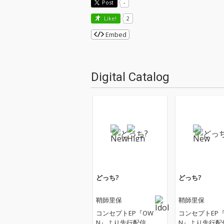
Post
-
Like!
2
Embed
Digital Catalog
どっち?
どっち?
鞘師里保
鞘師里保
コンセプトEP『OW
コンセプトEP
N』より先行配信
N』より先行配