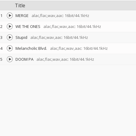
Title
1
MERGE
alac,flac,wav,aac: 16bit/44.1kHz
2
WE THE ONES
alac,flac,wav,aac: 16bit/44.1kHz
3
Stupid
alac,flac,wav,aac: 16bit/44.1kHz
4
Melancholic Blvd.
alac,flac,wav,aac: 16bit/44.1kHz
5
DOOM PA
alac,flac,wav,aac: 16bit/44.1kHz