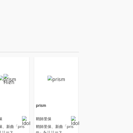
prism
保
鞘師里保
、新曲「pris
鞘師里保、新曲「pris
リリース
m」をリリース