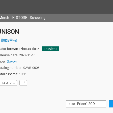
Merch
IN-STORE
Schooling
UNISON
鞘師里保
udio format: 16bit/44.1kHz
Lossless
elease date: 2022-11-16
abel:
Savo-r
atalog number: SAVR-0006
otal runtime: 18:11
ロスレス