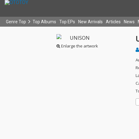
Genre Top
Top Albums
Top EPs
New Arrivals
Articles
News
Enlarge the artwork
A
R
L
C
T