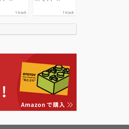
1 track
1 track