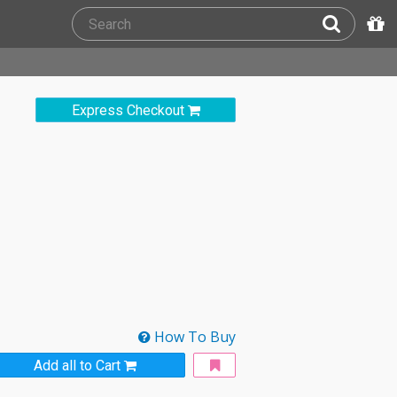
Express Checkout
How To Buy
Add all to Cart