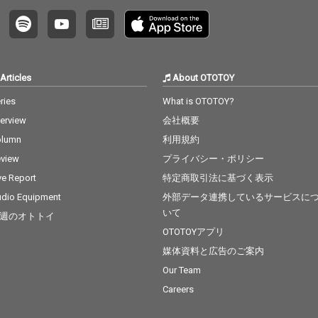
ラック。柔らかくドリ
ラック。柔らかくドリ
ーミーなシンセと空間
ーミーなシンセと空間
的なビートが、深夜の
的なビートが、深夜の
静けさや内省的なムー
静けさや内省的なムー
ドを際立たせ、エモー
ドを際立たせ、エモー
ショナルでほのかな切
ショナルでほのかな切
Articles
About OTOTOY
なさを帯びた世界観を
なさを帯びた世界観を
構築している。また本
構築している。また本
ries
What is OTOTOY?
作では、ラップパート
作では、ラップパート
terview
会社概要
も取り入れ、歌唱とリ
も取り入れ、歌唱とリ
ズミカルなフローを行
ズミカルなフローを行
olumn
利用規約
き来することで、感情
き来することで、感情
view
プライバシー・ポリシー
の揺れや内面の揺らぎ
の揺れや内面の揺らぎ
をより立体的に表現し
をより立体的に表現し
ve Report
特定商取引法に基づく表示
ている。作曲は、KATS
ている。作曲は、KATS
dio Equipment
外部データ連携しているサービスに
EYEやSIRUP、iri、yam
EYEやSIRUP、iri、yam
いて
週のオトトイ
a、MAZZEL、Aile The
a、MAZZEL、Aile The
Shotaなど、国内外の
Shotaなど、国内外の
OTOTOYアプリ
アーティストの作品を
アーティストの作品を
媒体資料と広告のご案内
手がけるTaka Perryが
手がけるTaka Perryが
Our Team
担当。作詞は、ME:I、a
担当。作詞は、ME:I、a
espa、milet、NiziU、
espa、milet、NiziU、
Careers
ちゃんみな等への楽曲
ちゃんみな等への楽曲
提供でも知られるYwe
提供でも知られるYwe