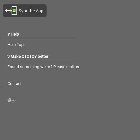
Sync the App
Help
Help Top
Make OTOTOY better
Found something weird? Please mail us
Contact
つ
退会