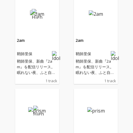
2am
2am
鞘師里保
鞘師里保
鞘師里保、新曲『2a
鞘師里保、新曲『2a
m』を配信リリース。
m』を配信リリース。
眠れない夜、ふと自分
眠れない夜、ふと自分
自身と向き合ってしま
自身と向き合ってしま
1 track
1 track
う "午前2時” という時
う "午前2時” という時
間をテーマに、満たさ
間をテーマに、満たさ
れない想いや、答えの
れない想いや、答えの
出ない問いに向き合い
出ない問いに向き合い
ながら揺れ動く心情を
ながら揺れ動く心情を
描いた楽曲となってい
描いた楽曲となってい
る。静寂に包まれた深
る。静寂に包まれた深
夜の空気感の中で、
夜の空気感の中で、
「本当の自分は何なの
「本当の自分は何なの