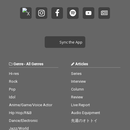
Sync the App
Genre
-
All Genres
Articles
Hi-res
Series
Rock
Interview
Pop
Column
Idol
Review
Anime/Game/Voice Actor
Live Report
Hip Hop/R&B
Audio Equipment
Dance/Electronic
先週のオトトイ
Jazz/World