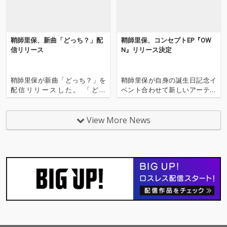
の揺れや内面の揺らぎ
の揺れや内面の揺らぎ
をより立体的に表現し
をより立体的に表現し
ている。作曲は、KATS
ている。作曲は、KATS
EYEやSIRUP、iri、yam
EYEやSIRUP、iri、yam
鞘師里保、新曲「どっち？」配
鞘師里保、コンセプトEP『OW
a、MAZZEL、Aile The
a、MAZZEL、Aile The
信リリース
N』リリース決定
Shotaなど、国内外の
Shotaなど、国内外の
アーティストの作品を
アーティストの作品を
手がけるTaka Perryが
手がけるTaka Perryが
鞘師里保が新曲「どっち？」を
鞘師里保が自身の誕生日記念イ
担当。作詞は、ME:I、a
担当。作詞は、ME:I、a
配信リリースした。 「どっ
ベント合わせて新しいアーティ
espa、milet、NiziU、
espa、milet、NiziU、
ち？」は、SNSや情報が溢れる
スト写真を公開。 新作EP『OW
ちゃんみな等への楽曲
ちゃんみな等への楽曲
現代の中で「本当に自分が好き
N』を9月2日にパッケージリリ
提供でも知られるYwe
提供でも知られるYwe
なものは何か」「どんな選択を
ースすることが発表した。 『O
View More News
（Yui Mugino）が手が
（Yui Mugino）が手が
したいのか」と迷いながらも自
WN』は、“Own your mistakes
けている。
けている。
分自身の答えを探していく姿を
（失敗も自分のものにする）”を
描いたポップチューン。 作詞は
テーマに、迷い、衝動、葛藤、
Furui Rihoと鞘師里
不