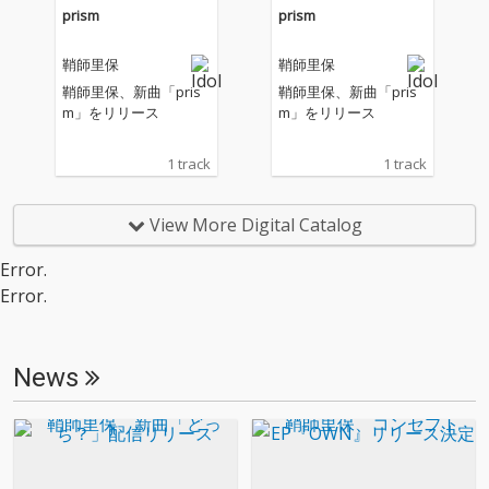
か」「本音ではどうし
か」「本音ではどうし
prism
prism
たいのか」といった内
たいのか」といった内
なる問いに向き合い続
なる問いに向き合い続
鞘師里保
鞘師里保
ける、繊細かつリアル
ける、繊細かつリアル
な感情を表現。誰しも
な感情を表現。誰しも
鞘師里保、新曲「pris
鞘師里保、新曲「pris
が抱える不安や迷いを
が抱える不安や迷いを
m」をリリース
m」をリリース
丁寧にすくい上げた、
丁寧にすくい上げた、
共感性の高い一曲に仕
共感性の高い一曲に仕
1 track
1 track
上がっている。サウン
上がっている。サウン
ドは、R&B / オルタナ
ドは、R&B / オルタナ
ティブポップをベース
ティブポップをベース
View More Digital Catalog
にしたミッドテンポト
にしたミッドテンポト
ラック。柔らかくドリ
ラック。柔らかくドリ
Error.
ーミーなシンセと空間
ーミーなシンセと空間
Error.
的なビートが、深夜の
的なビートが、深夜の
静けさや内省的なムー
静けさや内省的なムー
ドを際立たせ、エモー
ドを際立たせ、エモー
ショナルでほのかな切
ショナルでほのかな切
News
なさを帯びた世界観を
なさを帯びた世界観を
構築している。また本
構築している。また本
作では、ラップパート
作では、ラップパート
も取り入れ、歌唱とリ
も取り入れ、歌唱とリ
ズミカルなフローを行
ズミカルなフローを行
き来することで、感情
き来することで、感情