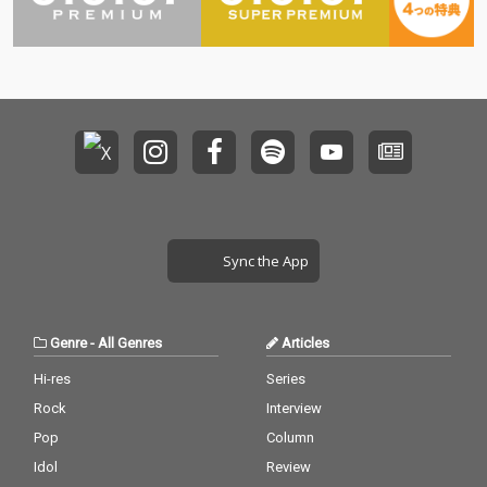
Sync the App
Genre
-
All Genres
Articles
Hi-res
Series
Rock
Interview
Pop
Column
Idol
Review