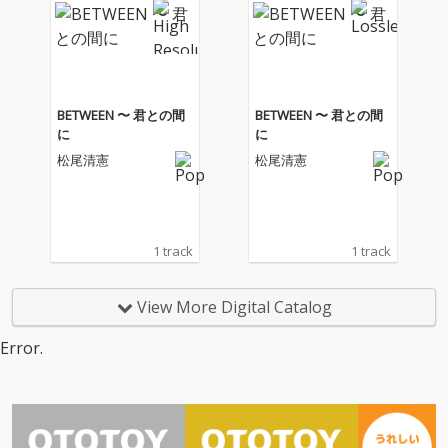
本を代表するポップス
本を代表するポップス
職人同士がタッグを組
職人同士がタッグを組
んだ、ポップでエキサ
んだ、ポップでエキサ
イティングな12曲。“新
イティングな12曲。“新
たな松尾清憲の音楽フ
たな松尾清憲の音楽フ
ィールド”を感じさせ
ィールド”を感じさせ
BETWEEN 〜 君との間
BETWEEN 〜 君との間
る、まさに2024年のマ
る、まさに2024年のマ
に
に
スターピース。
スターピース。
松尾清憲
松尾清憲
1 track
1 track
View More Digital Catalog
Error.