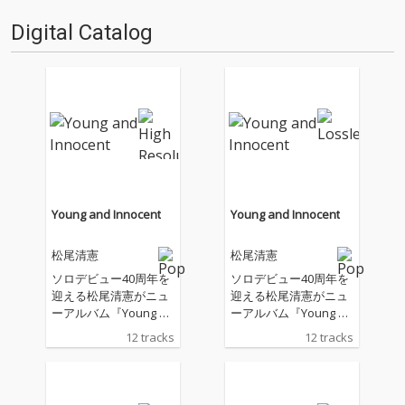
る…!'''〈アーカイ奉行〉と
る…!'''〈アーカイ奉行〉と
Digital Catalog
は…'''1.過去作の最新リマスター
は…'''1.過去作の最新リマスター
音源 2.これまで未配信…
音源 2.これまで未配信…
Young and Innocent
Young and Innocent
松尾清憲
松尾清憲
ソロデビュー40周年を
ソロデビュー40周年を
迎える松尾清憲がニュ
迎える松尾清憲がニュ
ーアルバム『Young an
ーアルバム『Young an
d Innocent』を、6月5
d Innocent』を、6月5
12 tracks
12 tracks
日にリリース!待望の新
日にリリース!待望の新
作は microstar の佐藤
作は microstar の佐藤
清喜をサウンド・プロ
清喜をサウンド・プロ
デューサーに迎え、日
デューサーに迎え、日