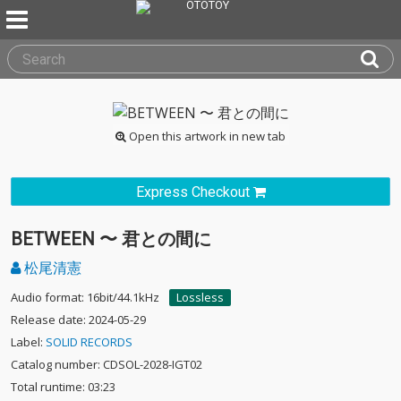
Open this artwork in new tab
Express Checkout
BETWEEN 〜 君との間に
松尾清憲
Audio format: 16bit/44.1kHz
Lossless
Release date: 2024-05-29
Label:
SOLID RECORDS
Catalog number: CDSOL-2028-IGT02
Total runtime: 03:23