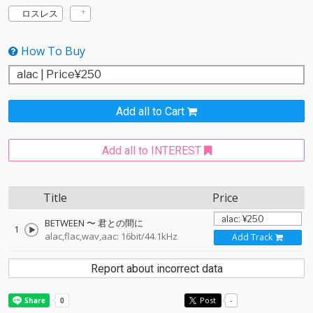
ロスレス
How To Buy
Add all to Cart
Add all to INTEREST
Title
Price
BETWEEN 〜 君との間に
1
alac,flac,wav,aac: 16bit/44.1kHz
Add Track
Report about incorrect data
Post
-