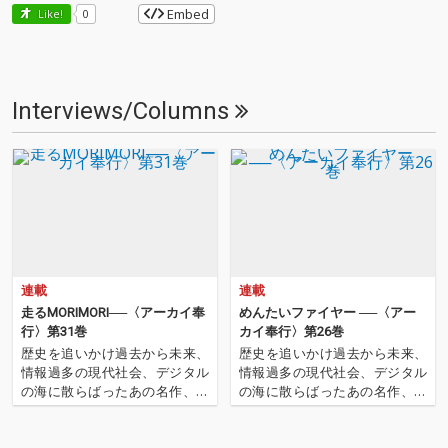
Embed
Like!
0
Interviews/Columns
連載
連載
走るMORIMORI──〈アーカイ奉
めんたいファイヤー ──〈アー
行〉第31巻
カイ奉行〉第26巻
歴史を追いかけ過去から未来、
歴史を追いかけ過去から未来、
情報過多の現代社会、デジタル
情報過多の現代社会、デジタル
の海に散らばったあの名作、こ
の海に散らばったあの名作、こ
の名作たちをひとつにまとめる
の名作たちをひとつにまとめる
仕事人…!〈アーカイ奉行〉が今
仕事人…!〈アーカイ奉行〉が今
日もデジタルの乱世を治め
日もデジタルの乱世を治め